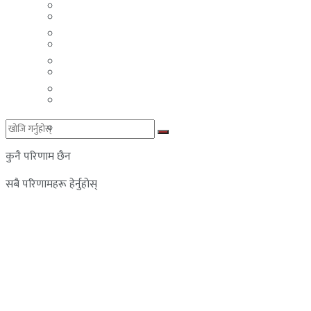
मलेसिया
बहराईन
युएई
मलेसिया
लेबनान
युएई
साउदी अरब
लेबनान
साउदी अरब
कुनै परिणाम छैन
सबै परिणामहरू हेर्नुहोस्