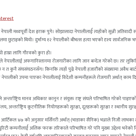
nterest
ेपाली मध्यपूर्वी देश इराक पुगे। सोझासादा नेपालीलार्ई त्यहाँको सुन्नी अतिवादी 
ुटाइको थियो। दुर्भाग्य १२ नेपालीको बीभत्स हत्या भएको दृश्य सार्वजनिक भएप
 यो हाम्रा लागि गौरवको कुरा हो।
 नेपालीलाई अफगानिस्तानमा रोजगारीका लागि जान बन्देज गरेको छ। तर लुकिछिपी
कुनै संघसंघठनसँग। किनकि त्यहाँ पुग्ने नेपाली हजारौंको संख्यामा अवैध बाटो हुँदै
ुर नेपालीको उपमा पाएका नेपालीलाई विदेशी कम्पनीहरूले रोजगारी अर्थात् काम दिन प
्तर्राष्ट्रिय मानव अधिकार कानुन र संयुक्त राष्ट्र संघले परिभाषित गरेको पाइएको 
ालय, अन्तर्राष्ट्रिय कूटनीतिक नियोगहरूको सुरक्षा, दूतहरूको सुरक्षा र स्थानीय सुर
 आर्टिकल ४७ को अनुसार मर्सिनरी अर्थात् (भाडाका सैनिक) भन्नाले निजी लाभका लागि क
क्युरिटी कम्पनीलार्ई अलिक फरक तरिकाले परिभाषित गरे पनि मुख्य उद्देश्य भनेको निजी त