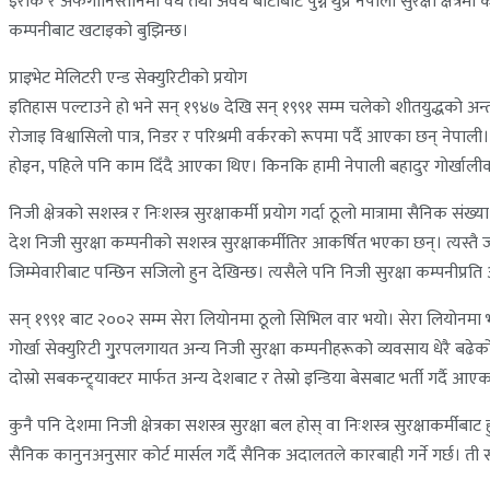
इराक र अफगानिस्तानमा वैध तथा अवैध बाटोबाट पुग्ने थुप्रै नेपाली सुरक्षा क्षेत
कम्पनीबाट खटाइको बुझिन्छ।
प्राइभेट मेलिटरी एन्ड सेक्युरिटीको प्रयोग
इतिहास पल्टाउने हो भने सन् १९४७ देखि सन् १९९१ सम्म चलेको शीतयुद्धको अन्तपछ
रोजाइ विश्वासिलो पात्र, निडर र परिश्रमी वर्करको रूपमा पर्दै आएका छन् नेपाली। इत
होइन, पहिले पनि काम दिँदै आएका थिए। किनकि हामी नेपाली बहादुर गोर्खालीको नाम
निजी क्षेत्रको सशस्त्र र निःशस्त्र सुरक्षाकर्मी प्रयोग गर्दा ठूलो मात्रामा सैन
देश निजी सुरक्षा कम्पनीको सशस्त्र सुरक्षाकर्मीतिर आकर्षित भएका छन्। त्यस्तै 
जिम्मेवारीबाट पन्छिन सजिलो हुन देखिन्छ। त्यसैले पनि निजी सुरक्षा कम्पनीप्रत
सन् १९९१ बाट २००२ सम्म सेरा लियोनमा ठूलो सिभिल वार भयो। सेरा लियोनमा भएको य
गोर्खा सेक्युरिटी गु्रपलगायत अन्य निजी सुरक्षा कम्पनीहरूको व्यवसाय धेरै बढेक
दोस्रो सबकन्ट्र्याक्टर मार्फत अन्य देशबाट र तेस्रो इन्डिया बेसबाट भर्ती गर्दै 
कुनै पनि देशमा निजी क्षेत्रका सशस्त्र सुरक्षा बल होस् वा निःशस्त्र सुरक्षाकर्
सैनिक कानुनअनुसार कोर्ट मार्सल गर्दै सैनिक अदालतले कारबाही गर्ने गर्छ। ती 