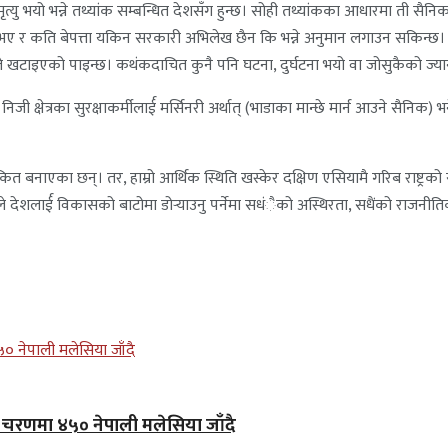
 भयो भन्ने तथ्यांक सम्बन्धित देशसँग हुन्छ। सोही तथ्यांकका आधारमा ती सैनिक प
इते भए र कति बेपत्ता यकिन सरकारी अभिलेख छैन कि भन्ने अनुमान लगाउन सकिन
ले खटाइएको पाइन्छ। कथंकदाचित कुनै पनि घटना, दुर्घटना भयो वा जोसुकैको ज्यान गय
मा निजी क्षेत्रका सुरक्षाकर्मीलार्ई मर्सिनरी अर्थात् (भाडाका मान्छे मार्न आउने सैनि
त बनाएका छन्। तर, हाम्रो आर्थिक स्थिति खस्केर दक्षिण एसियामै गरिब राष्ट्रको 
े देशलार्ई विकासको बाटोमा डोर्‍याउनु पर्नेमा सधंैको अस्थिरता, सधैंको राज
लो चरणमा ४५० नेपाली मलेसिया जाँदै