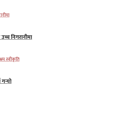
न उच्च निगरानीमा
गर्‍यो