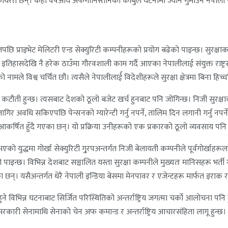
्रमा कार्यरत छन्। केही वर्षअघि अफगानिस्तानको काबुल घटनामा ज्यान गुमाउने नेपाली
ि प्राइभेट मेलिटरी एन्ड सेक्युरिटी कम्पनीहरूको प्रयोग बढेको पाइन्छ। सुरक्षा
िहासदेखि नै हरेक ठाउँमा गौरवशाली काम गर्दै आएका नेपालीलाई संयुक्त राष्ट्रसंघदेखि 
ले विश्व चर्चित छौं। त्यसैले नेपालीलार्ई विदेशीहरूले सुरक्षा क्षेत्रमा बिना हि
िक संख्या कटौती हुन्छ। त्यसबाट देशको ठूलो बजेट खर्च हुनबाट पनि जोगिन्छ। निजी सुर
जागिर अवधि सकिएपछि पेन्सनको ग्यारेन्टी गर्नु नपर्ने, तालिम दिन लगानी गर्नु नप
ि आकर्षित हुँदै गएका छन्। यो प्रक्रिया उनीहरूको एक प्रकारको ठूलो व्यवसाय पनि 
ुद्धमा गोर्खा सेक्युरिटी गु्रपअन्तर्गत निजी बेलायती कम्पनीले पूर्वगोर्खाहरूला
ो पाइन्छ। विभिन्न देशबाट सञ्चालित यस्ता सुरक्षा कम्पनीले मुख्यतः मानिसहरू भर्ती
आएका छन्। यसैअन्तर्गत धेरै नेपाली इन्डिया बेसमा मेनपावर र एजेन्टहरू मार्फत इराक 
मीबाट हुने विभिन्न घटनाबाट सिर्जित परिस्थितिको अन्तर्राष्ट्रिय जगत्मा चर्को आलो
सरकारी सेनामाथि सेनाको चेन अफ कमान्ड र अन्तर्राष्ट्रिय आचारसंहिता लागू हुन्