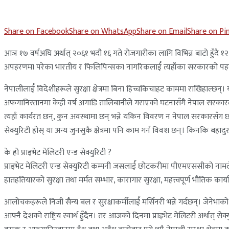
Share on Facebook
Share on WhatsApp
Share on Email
Share on Pi
आञ १७ वर्षअघि अर्थात् २०६१ भदौ १६ गते रोजगारीका लागि विभिन्न बाटो हुँदै १२ न
अपहरणमा परेका भारतीय र फिलिपिन्सका नागरिकलार्ई त्यहाँका सरकारको पहलमा छ
नेपालीलार्ई विदेशीहरूले सुरक्षा क्षेत्रमा बिना हिच्चकिचाहट काममा राखिहाल्छन्।
अफगानिस्तानमा केही वर्ष अगाडि तालिबानीले गराएको घटनासँगै नेपाल सरकारले
त्यहाँ कार्यरत छन्, कुन अवस्थामा छन् भन्ने यकिन विवरण न नेपाल सरकारसँग छ न त 
सेक्युरिटी होस् या अन्य जुनसुकै क्षेत्रमा पनि काम गर्न विवश छन्। किनकि बहाद
के हो प्राइभेट मेलिटरी एन्ड सेक्युरिटी ?
प्राइभेट मेलिटरी एन्ड सेक्युरिटी कम्पनी जसलार्ई छोटकरीमा पीएमएससीको नामले अन
हातहतियारको सुरक्षा तथा मर्मत सम्भार, कारागार सुरक्षा, महत्त्वपूर्ण भौतिक कार्य
आलोचकहरूले निजी सैन्य बल र सुरक्षाकर्मीलार्ई मर्सिनरी भन्ने गर्दछन्। जेनेभाको
आफ्नै देशको राष्ट्रिय स्वार्थ हुँदैन। तर आजको दिनमा प्राइभेट मेलिटरी अर्थात् से