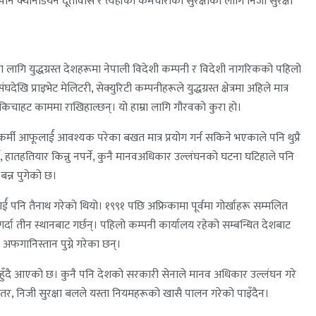
 पनि क्यानेडियन दूतावास र त्यहाँका कर्मचारीको सुरक्षाका लागि निजी सुरक्षा
का लागि युद्धग्रस्त देशहरूमा नेपाली विदेशी कम्पनी र विदेशी नागरिकको पहिलो
प्राइभेट मेलिटरी, सेक्युरिटी कम्पनीहरूले युद्धग्रस्त क्षेत्रमा अहिले मात्र
च्चकिचाहट काममा राखिहाल्छन्। यो हाम्रा लागि गौरवको कुरा हो।
क्षाकर्मी आफूलार्ई आवश्यक परेका बखत मात्र प्रयोग गर्न सकिने भएकाले पनि थुप्रै
र्ने, हातहतियार किन्नु नपर्ने, कुनै मानवअधिकार उल्लंघनको घटना घटिहाले पनि
बन्न पुगेको छ।
र्ई पनि तैनाथ गरेको थियो। १९९१ पछि अफ्रिकामा पूर्वमा गोर्खाहरू सम्मलित
 गर्दा तीन स्थानबाट गर्छन्। पहिलो कम्पनी कार्यालय रहेको सम्बन्धित देशबाट
र अफगानिस्तान पुग्ने गरेका छन्।
चना पनि हुँदै आएको छ। कुनै पनि देशको सरकारी सेनाले मानव अधिकार उल्लंघन गरे
छ। तर, निजी सुरक्षा बलले यस्ता नियमहरूको खासै पालन गरेको पाइँदैन।