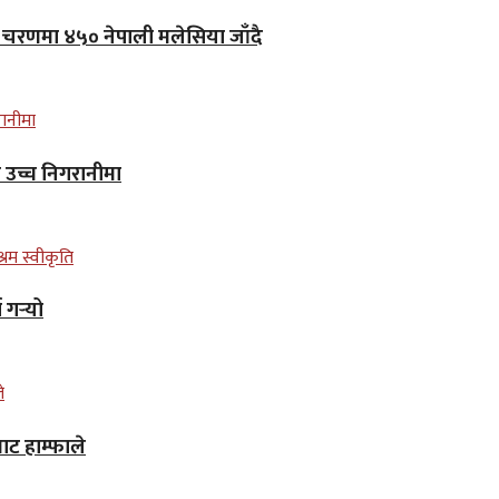
लो चरणमा ४५० नेपाली मलेसिया जाँदै
न उच्च निगरानीमा
गर्‍यो
ाट हाम्फाले