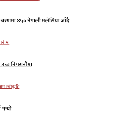
लो चरणमा ४५० नेपाली मलेसिया जाँदै
न उच्च निगरानीमा
गर्‍यो