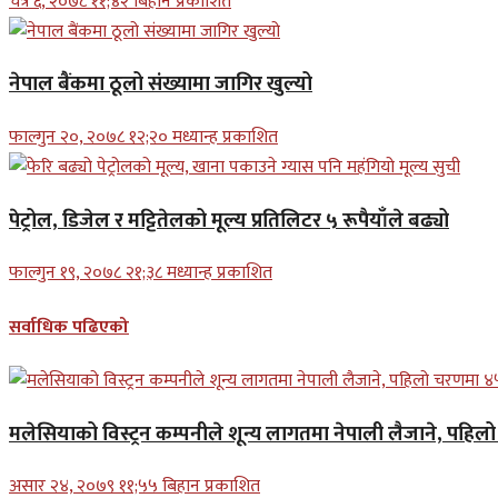
चैत्र ६, २०७८ ११;४२ बिहान प्रकाशित
नेपाल बैंकमा ठूलो संख्यामा जागिर खुल्यो
फाल्गुन २०, २०७८ १२;२० मध्यान्ह प्रकाशित
पेट्रोल, डिजेल र मट्टितेलको मूल्य प्रतिलिटर ५ रूपैयाँले बढ्यो
फाल्गुन १९, २०७८ २१;३८ मध्यान्ह प्रकाशित
सर्वाधिक पढिएको
मलेसियाको विस्ट्रन कम्पनीले शून्य लागतमा नेपाली लैजाने, पहि
असार २४, २०७९ ११;५५ बिहान प्रकाशित