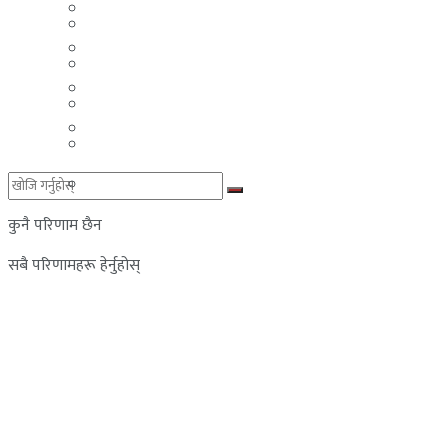
मलेसिया
बहराईन
युएई
मलेसिया
लेबनान
युएई
साउदी अरब
लेबनान
साउदी अरब
कुनै परिणाम छैन
सबै परिणामहरू हेर्नुहोस्