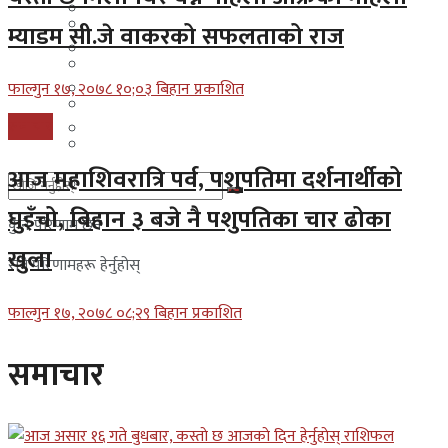
मलेसिया
बहराईन
म्याडम सी.जे वाकरको सफलताको राज
युएई
मलेसिया
लेबनान
फाल्गुन १७, २०७८ १०;०३ बिहान प्रकाशित
युएई
समाचार
साउदी अरब
लेबनान
आज महाशिवरात्रि पर्व, पशुपतिमा दर्शनार्थीको
साउदी अरब
घुइँचो, बिहान ३ बजे नै पशुपतिका चार ढोका
कुनै परिणाम छैन
खुला
सबै परिणामहरू हेर्नुहोस्
फाल्गुन १७, २०७८ ०८;२९ बिहान प्रकाशित
समाचार