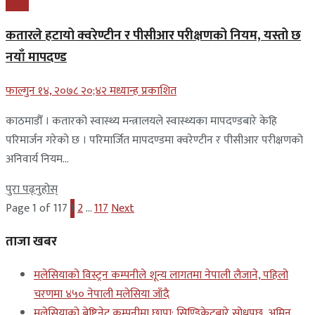
प्रबास
कतारले हटायो क्वरेण्टीन र पीसीआर परीक्षणको नियम, यस्तो छ
नयाँ मापदण्ड
फाल्गुन १४, २०७८ २०;४२ मध्यान्ह प्रकाशित
काठमाडौँ । कतारको स्वास्थ्य मन्त्रालयले स्वास्थ्यका मापदण्डबारे केहि
परिमार्जन गरेको छ । परिमार्जित मापदण्डमा क्वरेण्टीन र पीसीआर परीक्षणको
अनिवार्य नियम...
पुरा पढ्नुहोस्
Page 1 of 117
1
2
…
117
Next
ताजा खबर
मलेसियाको विस्ट्रन कम्पनीले शून्य लागतमा नेपाली लैजाने, पहिलो
चरणमा ४५० नेपाली मलेसिया जाँदै
मलेसियाको बेष्टिनेट कम्पनीमा छापा: सिण्डिकेटबारे सोधपुछ, अमिन