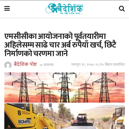
एमसीसीका आयोजनाको पूर्वतयारीमा
अहिलेसम्म साढे चार अर्ब रुपैयाँ खर्च, छिटै
निर्माणको चरणमा जाने
बैदेशिक पोष्ट
फाल्गुन १८, २०७८ ०८;१५ बिहान प्रकाशित
in
समाचार