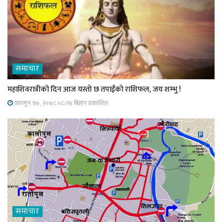
समाचार
महाशिवरात्रीको दिन आज यस्तो छ तपाईंको राशिफल, जय शम्भु !
फाल्गुन १७, २०७८ ०८;२४ बिहान प्रकाशित
समाचार