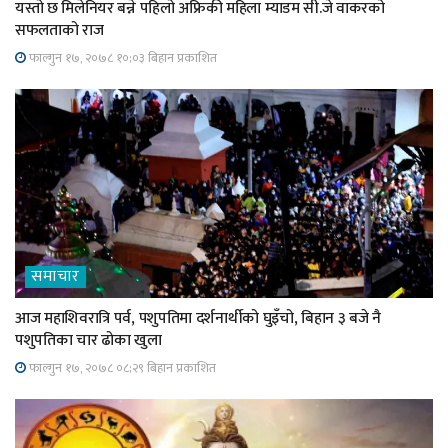
यस्तो छ मिलेनियर बन्ने पहिलो अफ्रिकी महिला म्याडम सी.जे वाकरको
सफलताको राज
फाल्गुन १७, २०७८ १०;०३ बिहान प्रकाशित
समाचार
आज महाशिवरात्रि पर्व, पशुपतिमा दर्शनार्थीको घुइँचो, बिहान ३ बजे नै
पशुपतिका चार ढोका खुला
फाल्गुन १७, २०७८ ०८;२९ बिहान प्रकाशित