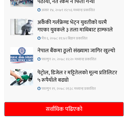
पठायो, नत रकम नै फिर्ता गर्‍यो
असार १४, २०७९ १२;५६ मध्यान्ह प्रकाशित
अर्कैकी गर्लफ्रेण्ड भेट्न युवतीको घरमै
गएका युवकले ३ तला माथिबाट हाम्फाले
चैत्र ६, २०७८ ११;४२ बिहान प्रकाशित
नेपाल बैंकमा ठूलो संख्यामा जागिर खुल्यो
फाल्गुन २०, २०७८ १२;२० मध्यान्ह प्रकाशित
पेट्रोल, डिजेल र मट्टितेलको मूल्य प्रतिलिटर
५ रूपैयाँले बढ्यो
फाल्गुन १९, २०७८ २१;३८ मध्यान्ह प्रकाशित
सर्वाधिक पढिएको