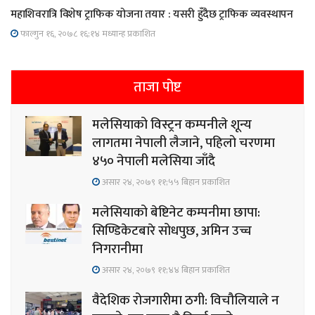
महाशिवरात्रि विशेष ट्राफिक योजना तयार : यसरी हुँदैछ ट्राफिक व्यवस्थापन
फाल्गुन १६, २०७८ १६;१४ मध्यान्ह प्रकाशित
ताजा पोष्ट
मलेसियाको विस्ट्रन कम्पनीले शून्य
लागतमा नेपाली लैजाने, पहिलो चरणमा
४५० नेपाली मलेसिया जाँदै
असार २४, २०७९ ११;५५ बिहान प्रकाशित
मलेसियाको बेष्टिनेट कम्पनीमा छापा:
सिण्डिकेटबारे सोधपुछ, अमिन उच्च
निगरानीमा
असार २४, २०७९ ११;४४ बिहान प्रकाशित
वैदेशिक रोजगारीमा ठगी: विचौलियाले न