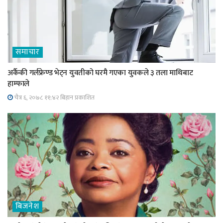
समाचार
अर्कैकी गर्लफ्रेण्ड भेट्न युवतीको घरमै गएका युवकले ३ तला माथिबाट
हाम्फाले
चैत्र ६, २०७८ ११;४२ बिहान प्रकाशित
बिजनेश