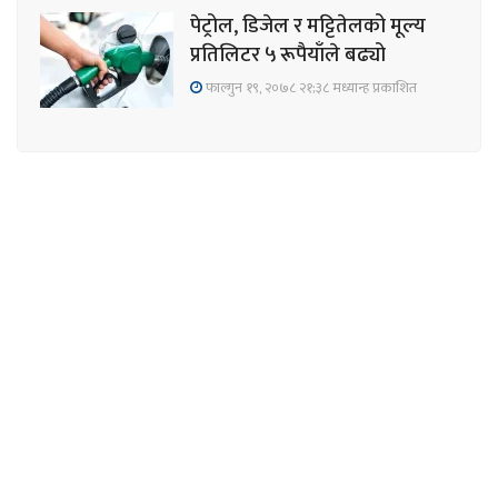
पेट्रोल, डिजेल र मट्टितेलको मूल्य
प्रतिलिटर ५ रूपैयाँले बढ्यो
फाल्गुन १९, २०७८ २१;३८ मध्यान्ह प्रकाशित