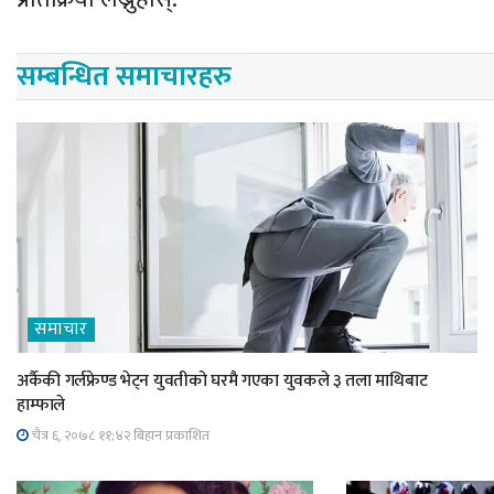
सम्बन्धित समाचारहरु
समाचार
अर्कैकी गर्लफ्रेण्ड भेट्न युवतीको घरमै गएका युवकले ३ तला माथिबाट
हाम्फाले
चैत्र ६, २०७८ ११;४२ बिहान प्रकाशित