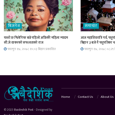
बिजनेश
समाचार
यस्तो छ मिलेनियर बन्ने पहिलो अफ्रिकी महिला म्याडम
आज महाशिवरात्रि पर्व, पशुपत
सी.जे वाकरको सफलताको राज
बिहान ३ बजे नै पशुपतिका 
फाल्गुन १७, २०७८ १०;०३ बिहान प्रकाशित
फाल्गुन १७, २०७८ ०८;२९ ब
Home
Contact Us
About Us
© 2023
Baideshik Post
- Designed by