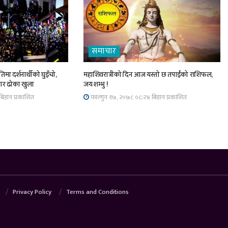
समाचार
िमा दर्शनार्थीको घुइँचो,
महाशिवरात्रीको दिन आज यस्तो छ तपाईंको राशिफल,
चार ढोका खुला
जय शम्भु !
िहान प्रकाशित
फाल्गुन १७, २०७८ ०८;२४ बिहान प्रकाशित
Privacy Policy
Terms and Conditions