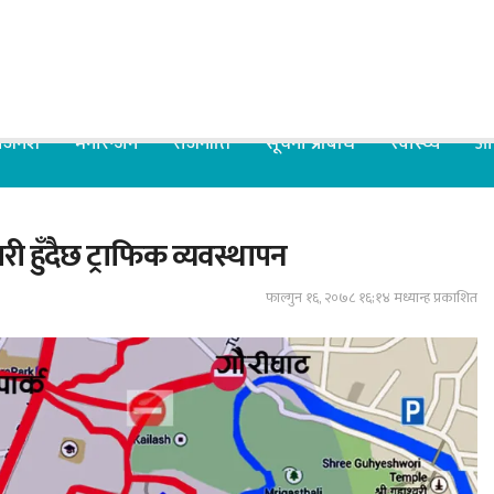
िजनेश
मनोरन्जन
राजनीति
सूचना प्रबिधि
स्वास्थ्य
आर
ी हुँदैछ ट्राफिक व्यवस्थापन
फाल्गुन १६, २०७८ १६;१४ मध्यान्ह प्रकाशित