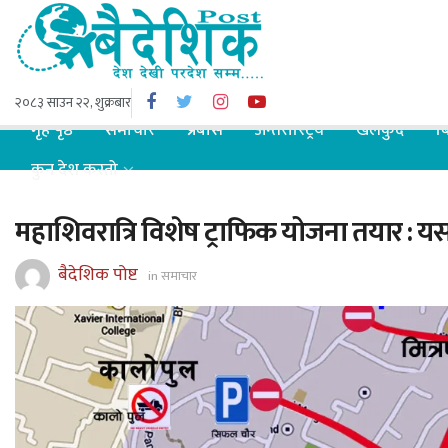
२०८३ साउन २२, शुक्रबार
गृह पृष्ठ
समाचार
प्रबास
अन्तरास्ट्रिय
खेलकुद
ब
कुन देश कस्तो
महाशिवरात्रि विशेष ट्राफिक योजना तयार : यसर
बैदेशिक पोष्ट
in
समाचार