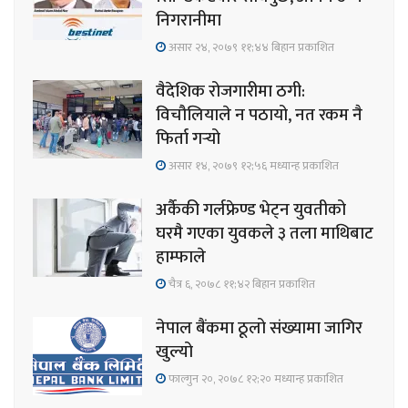
निगरानीमा
असार २४, २०७९ ११;४४ बिहान प्रकाशित
वैदेशिक रोजगारीमा ठगी:
विचौलियाले न पठायो, नत रकम नै
फिर्ता गर्‍यो
असार १४, २०७९ १२;५६ मध्यान्ह प्रकाशित
अर्कैकी गर्लफ्रेण्ड भेट्न युवतीको
घरमै गएका युवकले ३ तला माथिबाट
हाम्फाले
चैत्र ६, २०७८ ११;४२ बिहान प्रकाशित
नेपाल बैंकमा ठूलो संख्यामा जागिर
खुल्यो
फाल्गुन २०, २०७८ १२;२० मध्यान्ह प्रकाशित