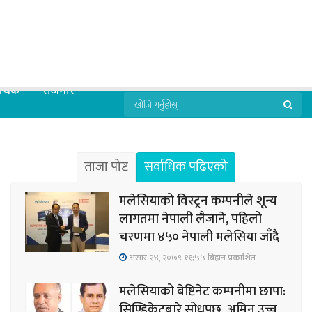
्थिक
रोजगार
ताजा पोष्ट
सर्वाधिक पढिएको
मलेसियाको विस्ट्रन कम्पनीले शून्य
लागतमा नेपाली लैजाने, पहिलो
चरणमा ४५० नेपाली मलेसिया जाँदै
असार २४, २०७९ ११;५५ बिहान प्रकाशित
मलेसियाको बेष्टिनेट कम्पनीमा छापा:
सिण्डिकेटबारे सोधपुछ, अमिन उच्च