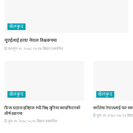
खेलकुद
यूएईलाई हराए नेपाल विश्वकपमा
फाल्गुन १०, २०७८ ०९;१४ बिहान प्रकाशित
खेलकुद
खेलकुद
प्रिन्स दाहाल इतिहास रच्दै विश्व जुनियर ब्याडमिन्टनको
कराँतेमा नेपाललाई चार स्वर
शीर्ष स्थानमा
पुस २१, २०७८ ०७;५३ बिहा
पुस २९, २०७८ ०८;१८ बिहान प्रकाशित