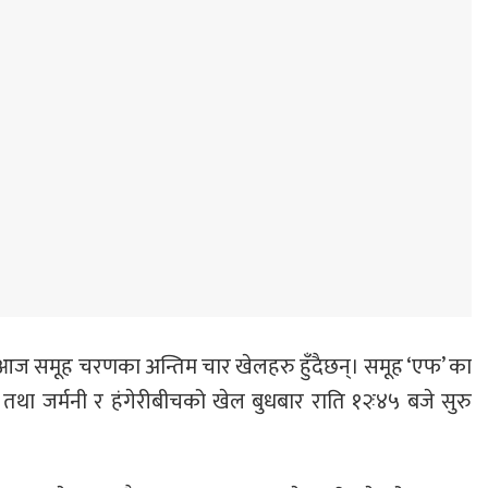
आज समूह चरणका अन्तिम चार खेलहरु हुँदैछन्। समूह ‘एफ’ का
स तथा जर्मनी र हंगेरीबीचको खेल बुधबार राति १२ः४५ बजे सुरु