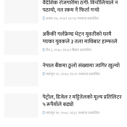
वैदेशिक रोजगारीमा ठगी: विचौलियाले न
पठायो, नत रकम नै फिर्ता गर्‍यो
असार १४, २०७९ १२;५६ मध्यान्ह प्रकाशित
अर्कैकी गर्लफ्रेण्ड भेट्न युवतीको घरमै
गएका युवकले ३ तला माथिबाट हाम्फाले
चैत्र ६, २०७८ ११;४२ बिहान प्रकाशित
नेपाल बैंकमा ठूलो संख्यामा जागिर खुल्यो
फाल्गुन २०, २०७८ १२;२० मध्यान्ह प्रकाशित
पेट्रोल, डिजेल र मट्टितेलको मूल्य प्रतिलिटर
५ रूपैयाँले बढ्यो
फाल्गुन १९, २०७८ २१;३८ मध्यान्ह प्रकाशित