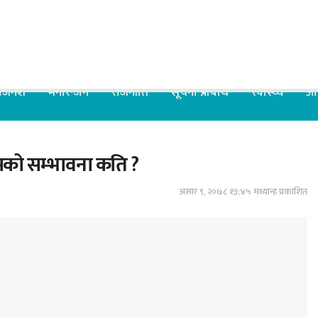
िजनेश
मनोरन्जन
राजनीति
सूचना प्रबिधि
स्वास्थ्य
आर
, कसको सम्भावना कति ?
असार ९, २०७८ १३;४५ मध्यान्ह प्रकाशित