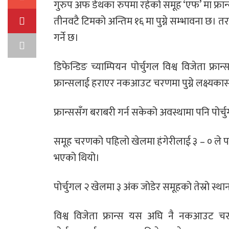
गुरुप अफ डेथका रुपमा रहेको समूह ‘एफ’ मा फ्
तीनवटै टिमको अन्तिम १६ मा पुग्ने सम्भावना छ। त
गर्ने छ।
डिफेन्डिङ च्याम्पियन पोर्चुगल विश्व विजेता फ्रान
फ्रान्सलाई हराएर नकआउट चरणमा पुग्ने लक्ष्यकासा
फ्रान्ससँग बराबरी गर्न सकेको अवस्थामा पनि पोर
समूह चरणको पहिलो खेलमा हंगेरीलाई ३ – ० ले परा
भएको थियो।
पोर्चुगल २ खेलमा ३ अंक जोडेर समूहको तेस्रो स्थ
विश्व विजेता फ्रान्स यस अघि नै नकआउट चरण