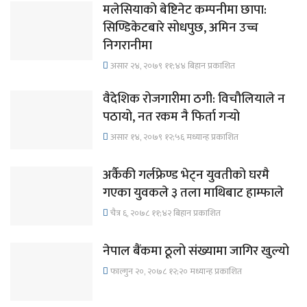
मलेसियाको बेष्टिनेट कम्पनीमा छापा:
सिण्डिकेटबारे सोधपुछ, अमिन उच्च
निगरानीमा
असार २४, २०७९ ११;४४ बिहान प्रकाशित
वैदेशिक रोजगारीमा ठगी: विचौलियाले न
पठायो, नत रकम नै फिर्ता गर्‍यो
असार १४, २०७९ १२;५६ मध्यान्ह प्रकाशित
अर्कैकी गर्लफ्रेण्ड भेट्न युवतीको घरमै
गएका युवकले ३ तला माथिबाट हाम्फाले
चैत्र ६, २०७८ ११;४२ बिहान प्रकाशित
नेपाल बैंकमा ठूलो संख्यामा जागिर खुल्यो
फाल्गुन २०, २०७८ १२;२० मध्यान्ह प्रकाशित