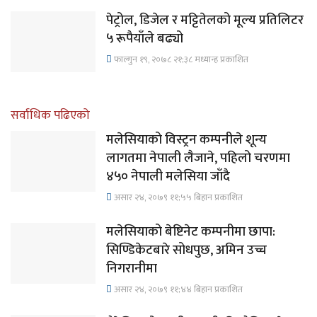
पेट्रोल, डिजेल र मट्टितेलको मूल्य प्रतिलिटर
५ रूपैयाँले बढ्यो
फाल्गुन १९, २०७८ २१;३८ मध्यान्ह प्रकाशित
सर्वाधिक पढिएको
मलेसियाको विस्ट्रन कम्पनीले शून्य
लागतमा नेपाली लैजाने, पहिलो चरणमा
४५० नेपाली मलेसिया जाँदै
असार २४, २०७९ ११;५५ बिहान प्रकाशित
मलेसियाको बेष्टिनेट कम्पनीमा छापा:
सिण्डिकेटबारे सोधपुछ, अमिन उच्च
निगरानीमा
असार २४, २०७९ ११;४४ बिहान प्रकाशित