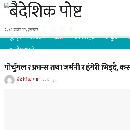
२०८३ साउन २२, शुक्रबार
गृह पृष्ठ
समाचार
प्रबास
अन्तरास्ट्रिय
खेलकुद
ब
कुन देश कस्तो
पोर्चुगल र फ्रान्स तथा जर्मनी र हंगेरी भिड्दै
बैदेशिक पोष्ट
in
खेलकुद