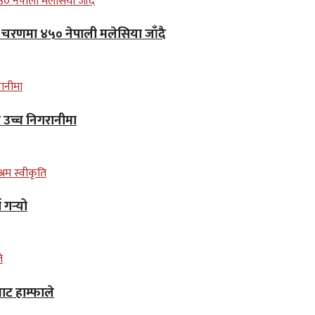
लो चरणमा ४५० नेपाली मलेसिया जाँदै
न उच्च निगरानीमा
गर्‍यो
ाट हाम्फाले