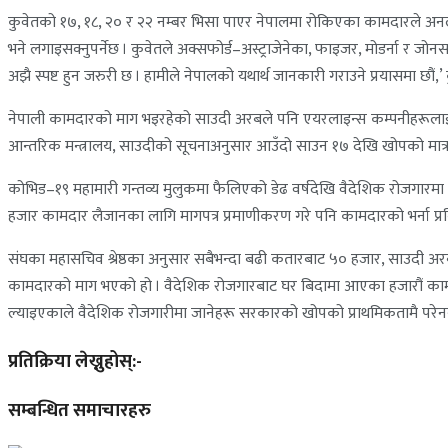
कुवेतको १७, १८, २० र २२ नम्बर भिसा पाएर नेपालमा रोकिएका कामदारले अन
भने लगाइसक्नुपर्नेछ । कुवेतले अक्सफोर्ड–अस्ट्राजेनेका, फाइजर, मोडर्ना र
अझै स्पष्ट हुन जरुरी छ । हामीले नेपालको यथार्थ जानकारी गराउने प्रयासमा छौं,
नेपाली कामदारको माग भइरहेको साउदी अरबले पनि एयरलाइन्स कम्पनीहरूलाई खोप नल
आन्तरिक मन्त्रालय, साउदीको सूचनाअनुसार आउँदो साउन १७ देखि खोपको मात्रा पूर
कोभिड–१९ महामारी गन्तव्य मुलुकमा फैलिएको डेढ वर्षदेखि वैदेशिक रोजगारमा 
हजार कामदार लैजानका लागि मागपत्र प्रमाणीकरण गरे पनि कामदारको भर्ना प्रक
संघका महासचिव श्रेष्ठका अनुसार सबैभन्दा बढी कतारबाट ५० हजार, साउदी अ
कामदारको माग भएको हो । वैदेशिक रोजगारबाट घर बिदामा आएका हजारौं कामदा
ल्याइएकाले वैदेशिक रोजगारीमा जानेहरू सरकारको खोपको प्राथमिकतामै परेन
प्रतिक्रिया लेख्नुहोस्:-
सम्बन्धित समाचारहरु