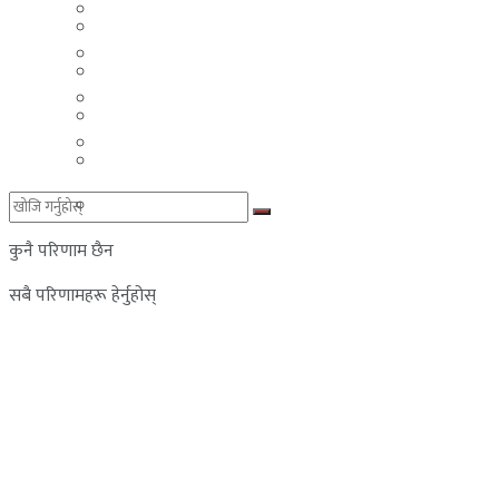
मलेसिया
बहराईन
युएई
मलेसिया
लेबनान
युएई
साउदी अरब
लेबनान
साउदी अरब
कुनै परिणाम छैन
सबै परिणामहरू हेर्नुहोस्