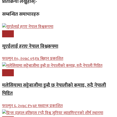
प्रतिक्रिया लेख्नुहोस्:-
सम्बन्धित समाचारहरु
खेलकुद
यूएईलाई हराए नेपाल विश्वकपमा
फाल्गुन १०, २०७८ ०९;१४ बिहान प्रकाशित
खेलकुद
मलेसियामा सट्टेबाजीमा डुब्दै छ नेपालीको कमाइ, रुदै नेपाली
पिडित
फाल्गुन ६, २०७८ १५;४१ मध्यान्ह प्रकाशित