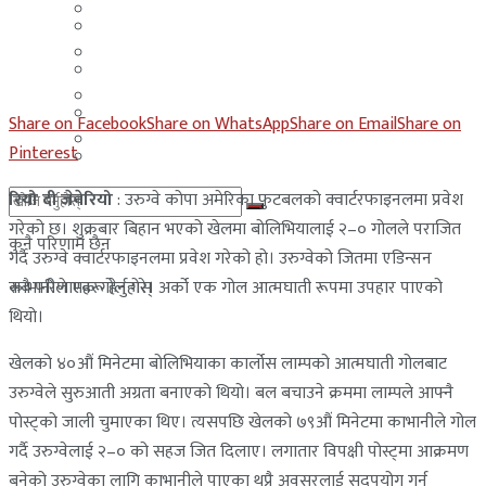
मलेसिया
बहराईन
युएई
मलेसिया
लेबनान
युएई
Share on Facebook
Share on WhatsApp
Share on Email
Share on
साउदी अरब
Pinterest
लेबनान
रियो दी जेनेरियो
: उरुग्वे कोपा अमेरिका फुटबलको क्वार्टरफाइनलमा प्रवेश
साउदी अरब
गरेको छ। शुक्रबार बिहान भएको खेलमा बोलिभियालाई २–० गोलले पराजित
कुनै परिणाम छैन
गर्दै उरुग्वे क्वार्टरफाइनलमा प्रवेश गरेको हो। उरुग्वेको जितमा एडिन्सन
काभानीले एक गोल गरे। अर्को एक गोल आत्मघाती रूपमा उपहार पाएको
सबै परिणामहरू हेर्नुहोस्
थियो।
खेलको ४०औं मिनेटमा बोलिभियाका कार्लोस लाम्पको आत्मघाती गोलबाट
उरुग्वेले सुरुआती अग्रता बनाएको थियो। बल बचाउने क्रममा लाम्पले आफ्नै
पोस्ट्को जाली चुमाएका थिए। त्यसपछि खेलको ७९औं मिनेटमा काभानीले गोल
गर्दै उरुग्वेलाई २–० को सहज जित दिलाए। लगातार विपक्षी पोस्ट्मा आक्रमण
बुनेको उरुग्वेका लागि काभानीले पाएका थुप्रै अवसरलाई सदुपयोग गर्न