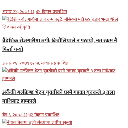
असार २४, २०७९ ११;४४ बिहान प्रकाशित
वैदेशिक रोजगारीमा ठगी: विचौलियाले न पठायो, नत रकम नै
फिर्ता गर्‍यो
असार १४, २०७९ १२;५६ मध्यान्ह प्रकाशित
अर्कैकी गर्लफ्रेण्ड भेट्न युवतीको घरमै गएका युवकले ३ तला
माथिबाट हाम्फाले
चैत्र ६, २०७८ ११;४२ बिहान प्रकाशित