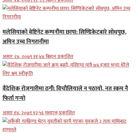
असार २४, २०७९ ११;५५ बिहान प्रकाशित
मलेसियाको बेष्टिनेट कम्पनीमा छापा: सिण्डिकेटबारे सोधपुछ,
अमिन उच्च निगरानीमा
असार २४, २०७९ ११;४४ बिहान प्रकाशित
वैदेशिक रोजगारीमा ठगी: विचौलियाले न पठायो, नत रकम नै
फिर्ता गर्‍यो
असार १४, २०७९ १२;५६ मध्यान्ह प्रकाशित