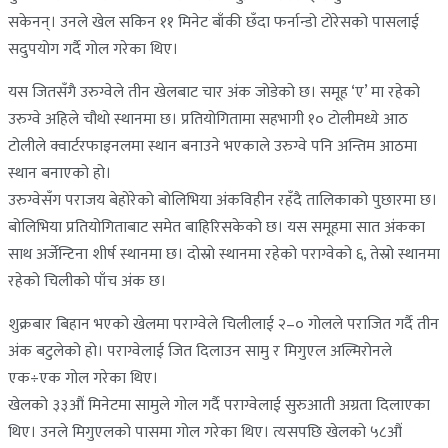
सकेनन्। उनले खेल सकिन ११ मिनेट बाँकी छँदा फर्नान्डो टोरेसको पासलाई
सदुपयोग गर्दै गोल गरेका थिए।
यस जितसँगै उरुग्वेले तीन खेलबाट चार अंक जोडेको छ। समूह ‘ए’ मा रहेको
उरुग्वे अहिले चौथो स्थानमा छ। प्रतियोगितामा सहभागी १० टोलीमध्ये आठ
टोलीले क्वार्टरफाइनलमा स्थान बनाउने भएकाले उरुग्वे पनि अन्तिम आठमा
स्थान बनाएको हो।
उरुग्वेसँग पराजय बेहोरेको बोलिभिया अंकविहीन रहँदै तालिकाको पुछारमा छ।
बोलिभिया प्रतियोगिताबाट समेत बाहिरिसकेको छ। यस समूहमा सात अंकका
साथ अर्जेन्टिना शीर्ष स्थानमा छ। दोस्रो स्थानमा रहेको पराग्वेको ६, तेस्रो स्थानमा
रहेको चिलीको पाँच अंक छ।
शुक्रबार बिहान भएको खेलमा पराग्वेले चिलीलाई २–० गोलले पराजित गर्दै तीन
अंक बटुलेको हो। पराग्वेलाई जित दिलाउन सामु र मिगुएल अल्मिरोनले
एक÷एक गोल गरेका थिए।
खेलको ३३औं मिनेटमा सामुले गोल गर्दै पराग्वेलाई सुरुआती अग्रता दिलाएका
थिए। उनले मिगुएलको पासमा गोल गरेका थिए। त्यसपछि खेलको ५८औं