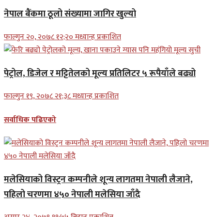
नेपाल बैंकमा ठूलो संख्यामा जागिर खुल्यो
फाल्गुन २०, २०७८ १२;२० मध्यान्ह प्रकाशित
पेट्रोल, डिजेल र मट्टितेलको मूल्य प्रतिलिटर ५ रूपैयाँले बढ्यो
फाल्गुन १९, २०७८ २१;३८ मध्यान्ह प्रकाशित
सर्वाधिक पढिएको
मलेसियाको विस्ट्रन कम्पनीले शून्य लागतमा नेपाली लैजाने,
पहिलो चरणमा ४५० नेपाली मलेसिया जाँदै