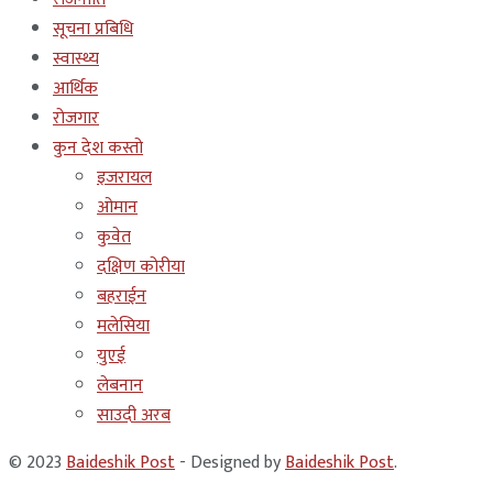
सूचना प्रबिधि
स्वास्थ्य
आर्थिक
रोजगार
कुन देश कस्तो
इजरायल
ओमान
कुवेत
दक्षिण कोरीया
बहराईन
मलेसिया
युएई
लेबनान
साउदी अरब
© 2023
Baideshik Post
- Designed by
Baideshik Post
.