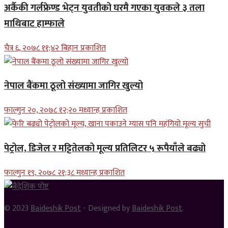
अर्कैकी गर्लफ्रेण्ड भेट्न युवतीको घरमै गएका युवकले ३ तला
माथिबाट हाम्फाले
चैत्र ६, २०७८ ११;४२ बिहान प्रकाशित
नेपाल बैंकमा ठूलो संख्यामा जागिर खुल्यो
फाल्गुन २०, २०७८ १२;२० मध्यान्ह प्रकाशित
पेट्रोल, डिजेल र मट्टितेलको मूल्य प्रतिलिटर ५ रूपैयाँले बढ्यो
फाल्गुन १९, २०७८ २१;३८ मध्यान्ह प्रकाशित
© 2023
Baideshik Post
- Designed by
Baideshik Post
.