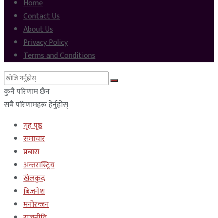
Home
Contact Us
About Us
Privacy Policy
Terms and Conditions
कुनै परिणाम छैन
सबै परिणामहरू हेर्नुहोस्
गृह पृष्ठ
समाचार
प्रबास
अन्तरास्ट्रिय
खेलकुद
बिजनेश
मनोरन्जन
राजनीति