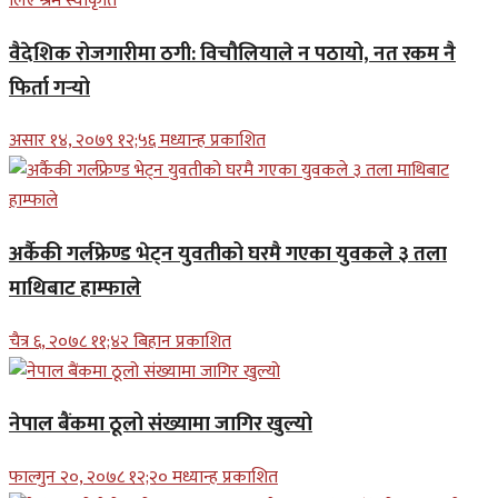
वैदेशिक रोजगारीमा ठगी: विचौलियाले न पठायो, नत रकम नै
फिर्ता गर्‍यो
असार १४, २०७९ १२;५६ मध्यान्ह प्रकाशित
अर्कैकी गर्लफ्रेण्ड भेट्न युवतीको घरमै गएका युवकले ३ तला
माथिबाट हाम्फाले
चैत्र ६, २०७८ ११;४२ बिहान प्रकाशित
नेपाल बैंकमा ठूलो संख्यामा जागिर खुल्यो
फाल्गुन २०, २०७८ १२;२० मध्यान्ह प्रकाशित