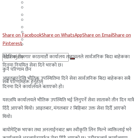
मलेसिया
बहराईन
युएई
मलेसिया
लेबनान
युएई
Share on Facebook
Share on WhatsApp
Share on Email
Share on
साउदी अरब
Pinterest
लेबनान
वैदेशिक रोजगार काठमाडौं कार्यालय ताहाचलले सार्वजनिक बिदा बाहेकका
साउदी अरब
दिनमा नियमित सेवा दिने भएको छ।
कुनै परिणाम छैन
आइतबारदेखि भौतिक उपस्थितिमा दिने सेवा सार्वजनिक बिदा बाहेकका सबै
सबै परिणामहरू हेर्नुहोस्
दिनमा दिने कार्यालयले बताएको हो।
यसअघि कार्यालयले भौतिक उपस्थिति भई लिनुपर्ने सेवा साताको तीन दिन मात्रै
दिँदै आएको थियो। आइतबार, मंगलबार र बिहिबार उक्त सेवा दिदैँ आएको
थियो।
बायोमेट्रिक भएका तथा अनलाईनबाट श्रम स्वीकृति लिन मिल्ने व्यक्तिलाई भने