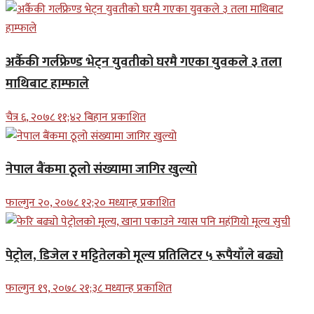
अर्कैकी गर्लफ्रेण्ड भेट्न युवतीको घरमै गएका युवकले ३ तला
माथिबाट हाम्फाले
चैत्र ६, २०७८ ११;४२ बिहान प्रकाशित
नेपाल बैंकमा ठूलो संख्यामा जागिर खुल्यो
फाल्गुन २०, २०७८ १२;२० मध्यान्ह प्रकाशित
पेट्रोल, डिजेल र मट्टितेलको मूल्य प्रतिलिटर ५ रूपैयाँले बढ्यो
फाल्गुन १९, २०७८ २१;३८ मध्यान्ह प्रकाशित