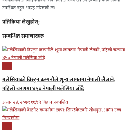
कार्यालयले अनलाईनमार्फत सेवा दिँदै आएको छ। उनीहरुलाई कार्यालयमा
उपस्थित नहुन आग्रह गरिएको छ।
प्रतिक्रिया लेख्नुहोस्:-
सम्बन्धित समाचारहरु
प्रबास
मलेसियाको विस्ट्रन कम्पनीले शून्य लागतमा नेपाली लैजाने,
पहिलो चरणमा ४५० नेपाली मलेसिया जाँदै
असार २४, २०७९ ११;५५ बिहान प्रकाशित
प्रबास