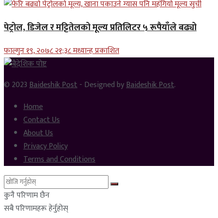
पेट्रोल, डिजेल र मट्टितेलको मूल्य प्रतिलिटर ५ रूपैयाँले बढ्यो
फाल्गुन १९, २०७८ २१;३८ मध्यान्ह प्रकाशित
© 2023
Baideshik Post
- Designed by
Baideshik Post
.
Home
Contact Us
About Us
Privacy Policy
Terms and Conditions
कुनै परिणाम छैन
सबै परिणामहरू हेर्नुहोस्