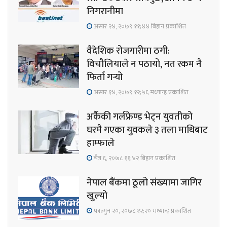
निगरानीमा
असार २४, २०७९ ११;४४ बिहान प्रकाशित
वैदेशिक रोजगारीमा ठगी:
विचौलियाले न पठायो, नत रकम नै
फिर्ता गर्‍यो
असार १४, २०७९ १२;५६ मध्यान्ह प्रकाशित
अर्कैकी गर्लफ्रेण्ड भेट्न युवतीको
घरमै गएका युवकले ३ तला माथिबाट
हाम्फाले
चैत्र ६, २०७८ ११;४२ बिहान प्रकाशित
नेपाल बैंकमा ठूलो संख्यामा जागिर
खुल्यो
फाल्गुन २०, २०७८ १२;२० मध्यान्ह प्रकाशित