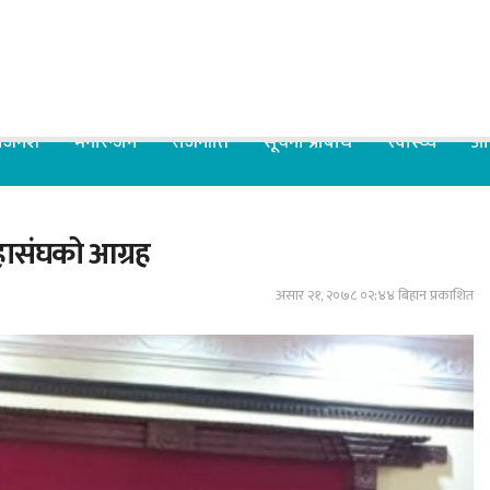
िजनेश
मनोरन्जन
राजनीति
सूचना प्रबिधि
स्वास्थ्य
आर
महासंघको आग्रह
असार २१, २०७८ ०२;४४ बिहान प्रकाशित