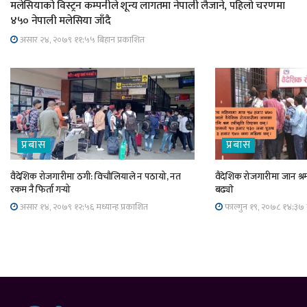
मलेसियाको विस्ट्रन कम्पनीले शून्य लागतमा नेपाली लैजाने, पहिलो चरणमा
४५० नेपाली मलेसिया जाँदै
असार २४, २०७९ ११;५५ बिहान प्रकाशित
प्रबास
प्रबास
वैदेशिक रोजगारीमा ठगी: विचौलियाले न पठायो, नत
वैदेशिक रोजगारीमा जान श्रम
रकम नै फिर्ता गर्‍यो
बढ्याे
असार १४, २०७९ १२;५६ मध्यान्ह प्रकाशित
फाल्गुन १९, २०७८ १४;३७ म