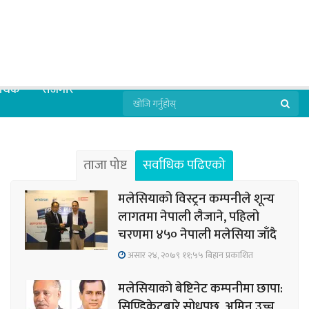
्थिक
रोजगार
ताजा पोष्ट
सर्वाधिक पढिएको
मलेसियाको विस्ट्रन कम्पनीले शून्य
लागतमा नेपाली लैजाने, पहिलो
चरणमा ४५० नेपाली मलेसिया जाँदै
असार २४, २०७९ ११;५५ बिहान प्रकाशित
मलेसियाको बेष्टिनेट कम्पनीमा छापा:
सिण्डिकेटबारे सोधपुछ, अमिन उच्च