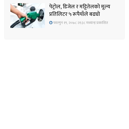
पेट्रोल, डिजेल र मट्टितेलको मूल्य
प्रतिलिटर ५ रूपैयाँले बढ्यो
फाल्गुन १९, २०७८ २१;३८ मध्यान्ह प्रकाशित