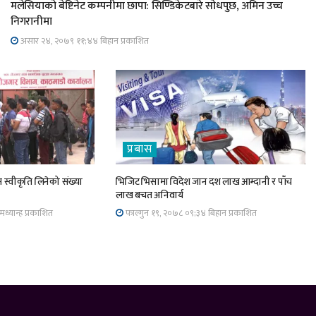
मलेसियाको बेष्टिनेट कम्पनीमा छापा: सिण्डिकेटबारे सोधपुछ, अमिन उच्च
निगरानीमा
असार २४, २०७९ ११;४४ बिहान प्रकाशित
प्रबास
 स्वीकृति लिनेको संख्या
भिजिट भिसामा विदेश जान दश लाख आम्दानी र पाँच
लाख बचत अनिवार्य
ध्यान्ह प्रकाशित
फाल्गुन १९, २०७८ ०९;३४ बिहान प्रकाशित