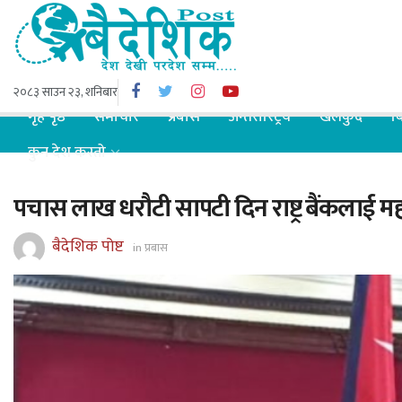
२०८३ साउन २३, शनिबार
गृह पृष्ठ
समाचार
प्रबास
अन्तरास्ट्रिय
खेलकुद
ब
कुन देश कस्तो
पचास लाख धरौटी सापटी दिन राष्ट्र बैंकलाई 
बैदेशिक पोष्ट
in
प्रबास