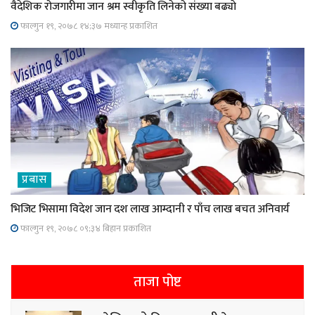
वैदेशिक रोजगारीमा जान श्रम स्वीकृति लिनेको संख्या बढ्याे
फाल्गुन १९, २०७८ १४;३७ मध्यान्ह प्रकाशित
प्रबास
भिजिट भिसामा विदेश जान दश लाख आम्दानी र पाँच लाख बचत अनिवार्य
फाल्गुन १९, २०७८ ०९;३४ बिहान प्रकाशित
ताजा पोष्ट