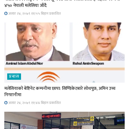
४५० नेपाली मलेसिया जाँदै
असार २४, २०७९ ११;५५ बिहान प्रकाशित
प्रबास
मलेसियाको बेष्टिनेट कम्पनीमा छापा: सिण्डिकेटबारे सोधपुछ, अमिन उच्च
निगरानीमा
असार २४, २०७९ ११;४४ बिहान प्रकाशित