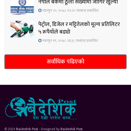
नेपाल बैंकमा ठूलो संख्यामा जागिर खुल्यो
फाल्गुन २०, २०७८ १२;२० मध्यान्ह प्रकाशित
पेट्रोल, डिजेल र मट्टितेलको मूल्य प्रतिलिटर
५ रूपैयाँले बढ्यो
फाल्गुन १९, २०७८ २१;३८ मध्यान्ह प्रकाशित
सर्वाधिक पढिएको
© 2023
Baideshik Post
- Designed by
Baideshik Post
.