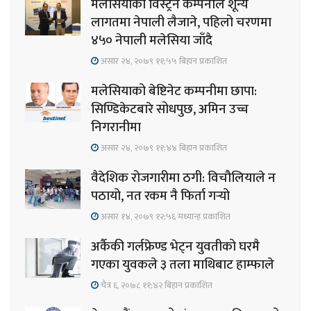
मलेसियाको विस्ट्रन कम्पनीले शून्य
लागतमा नेपाली लैजाने, पहिलो चरणमा
४५० नेपाली मलेसिया जाँदै
असार २४, २०७९ ११;५५ बिहान प्रकाशित
मलेसियाको बेष्टिनेट कम्पनीमा छापा:
सिण्डिकेटबारे सोधपुछ, अमिन उच्च
निगरानीमा
असार २४, २०७९ ११;४४ बिहान प्रकाशित
वैदेशिक रोजगारीमा ठगी: विचौलियाले न
पठायो, नत रकम नै फिर्ता गर्‍यो
असार १४, २०७९ १२;५६ मध्यान्ह प्रकाशित
अर्कैकी गर्लफ्रेण्ड भेट्न युवतीको घरमै
गएका युवकले ३ तला माथिबाट हाम्फाले
चैत्र ६, २०७८ ११;४२ बिहान प्रकाशित