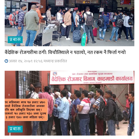
प्रबास
वैदेशिक रोजगारीमा ठगी: विचौलियाले न पठायो, नत रकम नै फिर्ता गर्‍यो
असार १४, २०७९ १२;५६ मध्यान्ह प्रकाशित
प्रबास