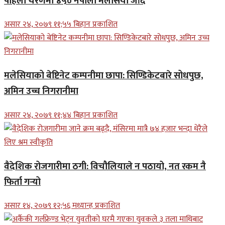
पहिलो चरणमा ४५० नेपाली मलेसिया जाँदै
असार २४, २०७९ ११;५५ बिहान प्रकाशित
मलेसियाको बेष्टिनेट कम्पनीमा छापा: सिण्डिकेटबारे सोधपुछ,
अमिन उच्च निगरानीमा
असार २४, २०७९ ११;४४ बिहान प्रकाशित
वैदेशिक रोजगारीमा ठगी: विचौलियाले न पठायो, नत रकम नै
फिर्ता गर्‍यो
असार १४, २०७९ १२;५६ मध्यान्ह प्रकाशित