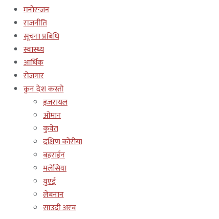
मनोरन्जन
राजनीति
सूचना प्रबिधि
स्वास्थ्य
आर्थिक
रोजगार
कुन देश कस्तो
इजरायल
ओमान
कुवेत
दक्षिण कोरीया
बहराईन
मलेसिया
युएई
लेबनान
साउदी अरब