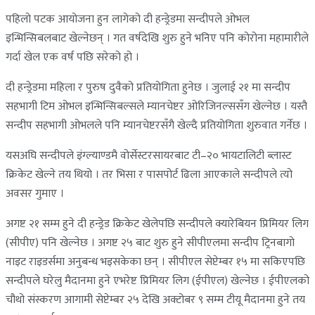
पहिलो पटक आयोजना हुन लागेको दी हन्ड्रेडमा सन्दीपले ओभल
इन्भिन्सिबलबाट खेल्नेछन् । गत वर्षदेखि शुरु हुने भनिए पनि कोरोना महामारीले
गर्दा खेल एक वर्ष पछि सरेको हो ।
दी हन्ड्रेडमा महिला र पुरुष दुवैको प्रतियोगिता हुनेछ । जुलाई २१ मा सन्दीप
सहभागी टिम ओभल इन्भिन्सिबल्सले म्यानचेष्टर ओरिजिनल्ससँग खेल्नेछ । यस्तै
सन्दीप सहभागी ओभलले पनि म्यानचेष्टरसँगै खेल्दै प्रतियोगिता शुरुवात गर्नेछ ।
यसअघि सन्दीपले इंग्ल्याण्डमै वोर्सेस्टरसायरबाट टी–२० भायटालिटी ब्लास्ट
क्रिकेट खेल्ने तय थियो । तर भिसा र पासपोर्ट ढिला आएकाले सन्दीपले त्यो
अवसर गुमाए ।
अगष्ट २१ सम्म हुने दी हन्ड्रेड क्रिकेट खेलेपछि सन्दीपले क्यारेबियन प्रिमियर लिग
(सीपीए) पनि खेल्नेछ । अगष्ट २५ बाट शुरु हुने सीपीएलमा सन्दीप ट्रिनबागो
नाइट राइडर्समा अनुबन्ध भइसकेका छन् । सीपीएल सेप्टेम्बर १५ मा सकिएपछि
सन्दीपले घरेलु मैदानमा हुने एभरेष्ट प्रिमियर लिग (ईपीएल) खेल्नेछ । ईपीएलको
चौथो संस्करण आगामी सेप्टेम्बर २५ देखि अक्टोबर ९ सम्म टीयू मैदानमा हुने तय