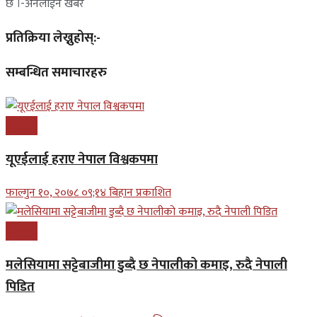
छ ।-अनलाईन खबर
प्रतिक्रिया लेख्नुहोस्:-
सम्बन्धित समाचारहरु
खेलकुद
यूएईलाई हराए नेपाल विश्वकपमा
फाल्गुन १०, २०७८ ०९;१४ बिहान प्रकाशित
खेलकुद
मलेसियामा सट्टेबाजीमा डुब्दै छ नेपालीको कमाइ, रुदै नेपाली
पिडित