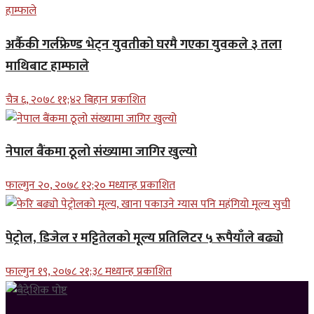
अर्कैकी गर्लफ्रेण्ड भेट्न युवतीको घरमै गएका युवकले ३ तला
माथिबाट हाम्फाले
चैत्र ६, २०७८ ११;४२ बिहान प्रकाशित
नेपाल बैंकमा ठूलो संख्यामा जागिर खुल्यो
फाल्गुन २०, २०७८ १२;२० मध्यान्ह प्रकाशित
पेट्रोल, डिजेल र मट्टितेलको मूल्य प्रतिलिटर ५ रूपैयाँले बढ्यो
फाल्गुन १९, २०७८ २१;३८ मध्यान्ह प्रकाशित