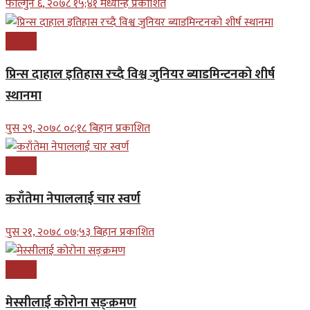
फाल्गुन ६, २०७८ १५;४१ मध्यान्ह प्रकाशित
खेलकुद
प्रिन्स दाहाल इतिहास रच्दै विश्व जुनियर ब्याडमिन्टनको शीर्ष
स्थानमा
पुस २९, २०७८ ०८;१८ बिहान प्रकाशित
खेलकुद
कराँतेमा नेपाललाई चार स्वर्ण
पुस २१, २०७८ ०७;५३ बिहान प्रकाशित
खेलकुद
मेस्सीलाई कोरोना सङ्क्रमण