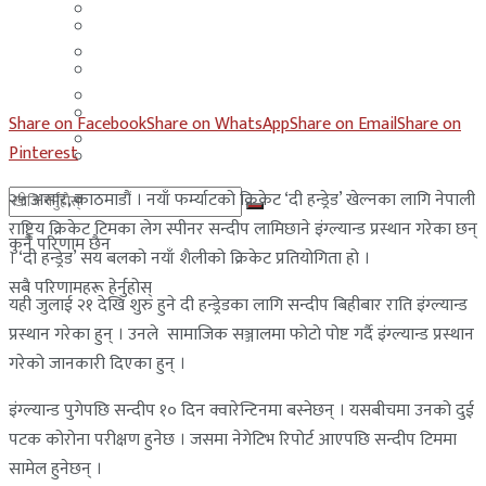
मलेसिया
बहराईन
युएई
मलेसिया
लेबनान
युएई
Share on Facebook
Share on WhatsApp
Share on Email
Share on
साउदी अरब
Pinterest
लेबनान
२५ असार, काठमाडौं । नयाँ फर्म्याटको क्रिकेट ‘दी हन्ड्रेड’ खेल्नका लागि नेपाली
साउदी अरब
राष्ट्रिय क्रिकेट टिमका लेग स्पीनर सन्दीप लामिछाने इंग्ल्यान्ड प्रस्थान गरेका छन्
कुनै परिणाम छैन
। ‘दी हन्ड्रेड’ सय बलको नयाँ शैलीको क्रिकेट प्रतियोगिता हो ।
सबै परिणामहरू हेर्नुहोस्
यही जुलाई २१ देखि शुरु हुने दी हन्ड्रेडका लागि सन्दीप बिहीबार राति इंग्ल्यान्ड
प्रस्थान गरेका हुन् । उनले सामाजिक सञ्जालमा फोटो पोष्ट गर्दै इंग्ल्यान्ड प्रस्थान
गरेको जानकारी दिएका हुन् ।
इंग्ल्यान्ड पुगेपछि सन्दीप १० दिन क्वारेन्टिनमा बस्नेछन् । यसबीचमा उनको दुई
पटक कोरोना परीक्षण हुनेछ । जसमा नेगेटिभ रिपोर्ट आएपछि सन्दीप टिममा
सामेल हुनेछन् ।