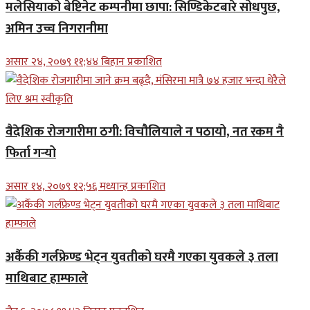
मलेसियाको बेष्टिनेट कम्पनीमा छापा: सिण्डिकेटबारे सोधपुछ,
अमिन उच्च निगरानीमा
असार २४, २०७९ ११;४४ बिहान प्रकाशित
वैदेशिक रोजगारीमा ठगी: विचौलियाले न पठायो, नत रकम नै
फिर्ता गर्‍यो
असार १४, २०७९ १२;५६ मध्यान्ह प्रकाशित
अर्कैकी गर्लफ्रेण्ड भेट्न युवतीको घरमै गएका युवकले ३ तला
माथिबाट हाम्फाले