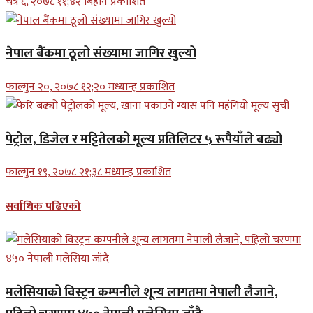
चैत्र ६, २०७८ ११;४२ बिहान प्रकाशित
नेपाल बैंकमा ठूलो संख्यामा जागिर खुल्यो
फाल्गुन २०, २०७८ १२;२० मध्यान्ह प्रकाशित
पेट्रोल, डिजेल र मट्टितेलको मूल्य प्रतिलिटर ५ रूपैयाँले बढ्यो
फाल्गुन १९, २०७८ २१;३८ मध्यान्ह प्रकाशित
सर्वाधिक पढिएको
मलेसियाको विस्ट्रन कम्पनीले शून्य लागतमा नेपाली लैजाने,