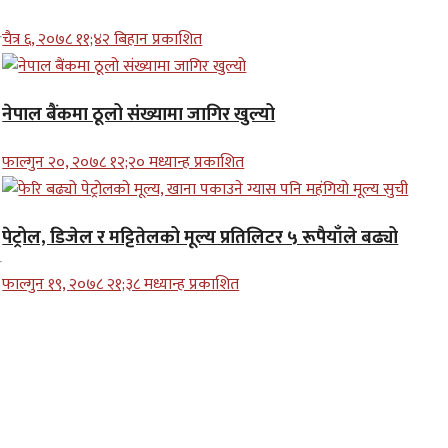
चैत्र ६, २०७८ ११;४२ बिहान प्रकाशित
नेपाल बैंकमा ठूलो संख्यामा जागिर खुल्यो
फाल्गुन २०, २०७८ १२;२० मध्यान्ह प्रकाशित
पेट्रोल, डिजेल र मट्टितेलको मूल्य प्रतिलिटर ५ रूपैयाँले बढ्यो
फाल्गुन १९, २०७८ २१;३८ मध्यान्ह प्रकाशित