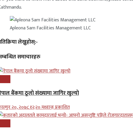
Kathmandu.
Apleona Sam Facilities Management LLC
्रतिक्रिया लेख्नुहोस्:-
सम्बन्धित समाचारहरु
ोजगार
ेपाल बैंकमा ठूलो संख्यामा जागिर खुल्यो
ाल्गुन २०, २०७८ १२;२० मध्यान्ह प्रकाशित
ोजगार