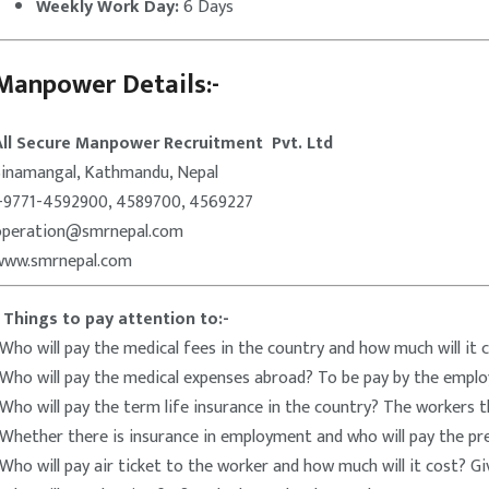
Weekly Work Day:
6 Days
Manpower Details:-
All Secure Manpower Recruitment Pvt. Ltd
Sinamangal, Kathmandu, Nepal
+9771-4592900, 4589700, 4569227
operation@smrnepal.com
www.smrnepal.com
* Things to pay attention to:-
Who will pay the medical fees in the country and how much will it 
-Who will pay the medical expenses abroad? To be pay by the empl
Who will pay the term life insurance in the country? The workers 
-Whether there is insurance in employment and who will pay the p
Who will pay air ticket to the worker and how much will it cost? G