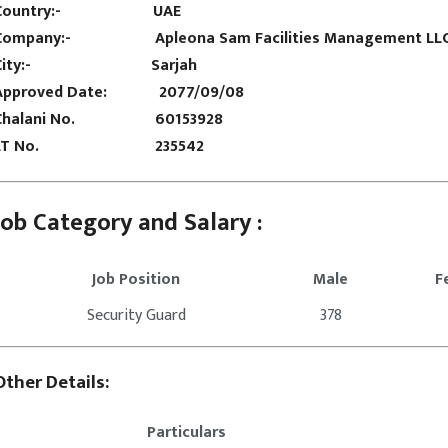
Country:-
UAE
Company:- Apleona Sam Facilities Management LLC
City:- Sarjah
Approved Date: 2077/09/08
Chalani No. 60153928
LT No. 235542
Job Category and Salary :
Job Position
Male
F
Security Guard
378
Other Details:
Particulars