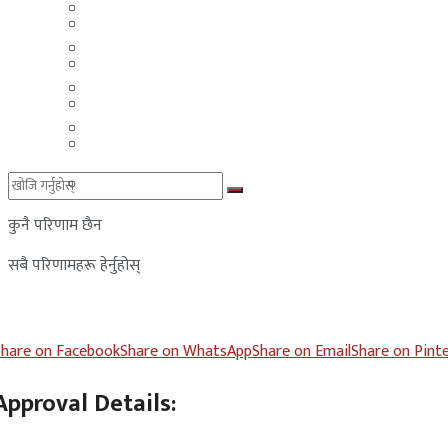
मलेसिया
बहराईन
युएई
मलेसिया
लेबनान
युएई
साउदी अरब
लेबनान
साउदी अरब
कुनै परिणाम छैन
सबै परिणामहरू हेर्नुहोस्
Share on Facebook
Share on WhatsApp
Share on Email
Share on Pint
Approval Details: