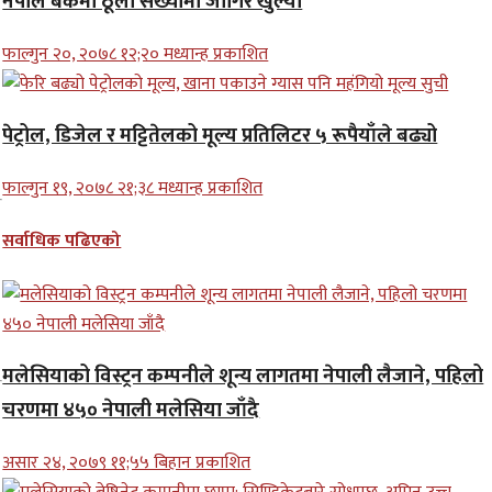
नेपाल बैंकमा ठूलो संख्यामा जागिर खुल्यो
फाल्गुन २०, २०७८ १२;२० मध्यान्ह प्रकाशित
पेट्रोल, डिजेल र मट्टितेलको मूल्य प्रतिलिटर ५ रूपैयाँले बढ्यो
फाल्गुन १९, २०७८ २१;३८ मध्यान्ह प्रकाशित
सर्वाधिक पढिएको
मलेसियाको विस्ट्रन कम्पनीले शून्य लागतमा नेपाली लैजाने, पहिलो
चरणमा ४५० नेपाली मलेसिया जाँदै
असार २४, २०७९ ११;५५ बिहान प्रकाशित