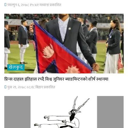
फाल्गुन ६, २०७८ १५;४१ मध्यान्ह प्रकाशित
खेलकुद
प्रिन्स दाहाल इतिहास रच्दै विश्व जुनियर ब्याडमिन्टनको शीर्ष स्थानमा
पुस २९, २०७८ ०८;१८ बिहान प्रकाशित