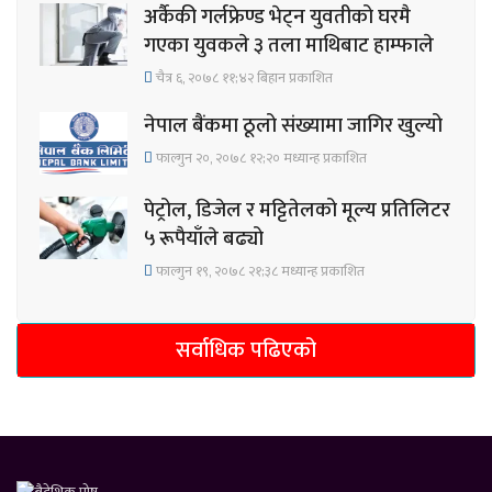
अर्कैकी गर्लफ्रेण्ड भेट्न युवतीको घरमै
गएका युवकले ३ तला माथिबाट हाम्फाले
चैत्र ६, २०७८ ११;४२ बिहान प्रकाशित
नेपाल बैंकमा ठूलो संख्यामा जागिर खुल्यो
फाल्गुन २०, २०७८ १२;२० मध्यान्ह प्रकाशित
पेट्रोल, डिजेल र मट्टितेलको मूल्य प्रतिलिटर
५ रूपैयाँले बढ्यो
फाल्गुन १९, २०७८ २१;३८ मध्यान्ह प्रकाशित
सर्वाधिक पढिएको