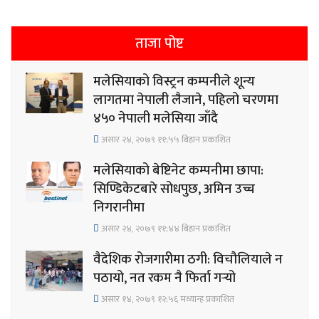
ताजा पोष्ट
मलेसियाको विस्ट्रन कम्पनीले शून्य
लागतमा नेपाली लैजाने, पहिलो चरणमा
४५० नेपाली मलेसिया जाँदै
असार २४, २०७९ ११;५५ बिहान प्रकाशित
मलेसियाको बेष्टिनेट कम्पनीमा छापा:
सिण्डिकेटबारे सोधपुछ, अमिन उच्च
निगरानीमा
असार २४, २०७९ ११;४४ बिहान प्रकाशित
वैदेशिक रोजगारीमा ठगी: विचौलियाले न
पठायो, नत रकम नै फिर्ता गर्‍यो
असार १४, २०७९ १२;५६ मध्यान्ह प्रकाशित