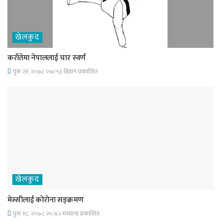
खेलकुद
कराँतेमा नेपाललाई चार स्वर्ण
पुस २१, २०७८ ०७;५३ बिहान प्रकाशित
खेलकुद
मेस्सीलाई कोरोना सङ्क्रमण
पुस १८, २०७८ २०;४२ मध्यान्ह प्रकाशित