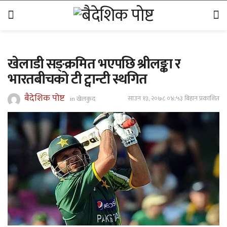
खेलाडी सङ्क्रमित भएपछि श्रीलङ्का र
भारतबीचको टी ट्वान्टी स्थगित
बैदेशिक पोष्ट
साउन १३, २०७८ ०४;५३ बिहान प्रकाशित
in
खेलकुद