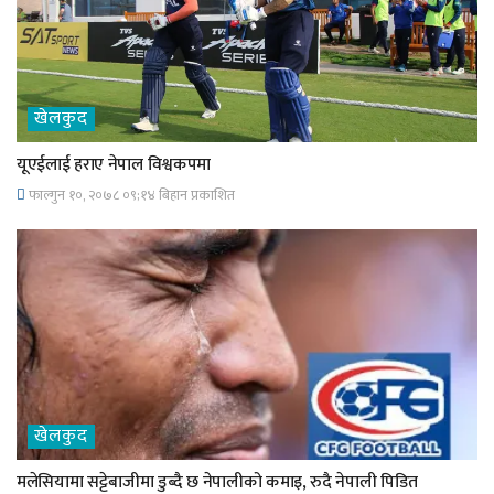
खेलकुद
यूएईलाई हराए नेपाल विश्वकपमा
फाल्गुन १०, २०७८ ०९;१४ बिहान प्रकाशित
खेलकुद
मलेसियामा सट्टेबाजीमा डुब्दै छ नेपालीको कमाइ, रुदै नेपाली पिडित