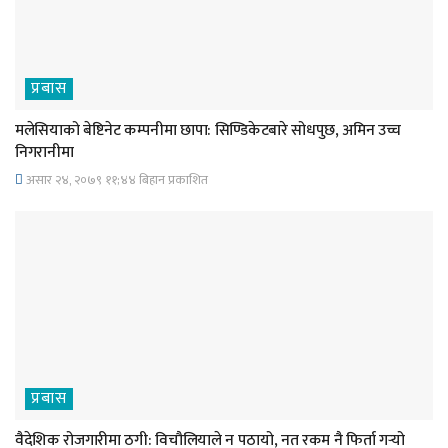
प्रबास
मलेसियाको बेष्टिनेट कम्पनीमा छापा: सिण्डिकेटबारे सोधपुछ, अमिन उच्च
निगरानीमा
असार २४, २०७९ ११;४४ बिहान प्रकाशित
प्रबास
वैदेशिक रोजगारीमा ठगी: विचौलियाले न पठायो, नत रकम नै फिर्ता गर्‍यो