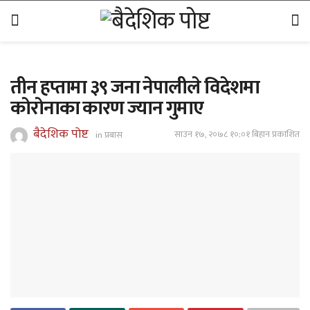
तीन हप्तामा ३९ जना नेपालीले विदेशमा
काेराेनाका कारण ज्यान गुमाए
बैदेशिक पोष्ट
साउन १७, २०७८ १०;०१ बिहान प्रकाशित
in
प्रबास