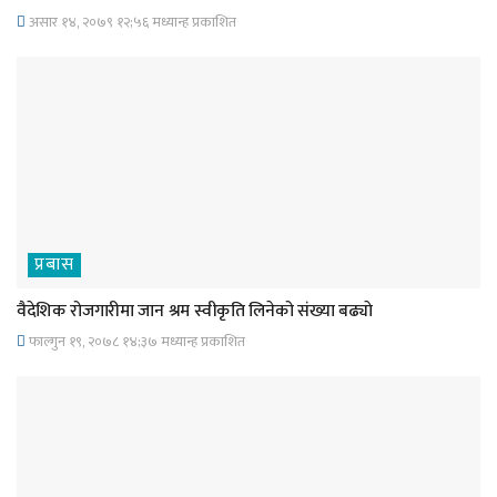
असार १४, २०७९ १२;५६ मध्यान्ह प्रकाशित
प्रबास
वैदेशिक रोजगारीमा जान श्रम स्वीकृति लिनेको संख्या बढ्याे
फाल्गुन १९, २०७८ १४;३७ मध्यान्ह प्रकाशित