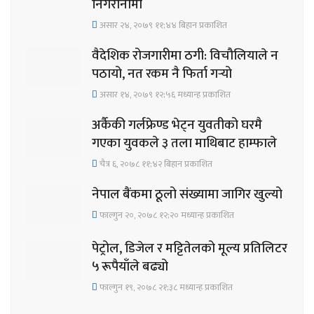
निगरानीमा
असार २४, २०७९ ११;४४ बिहान प्रकाशित
वैदेशिक रोजगारीमा ठगी: विचौलियाले न
पठायो, नत रकम नै फिर्ता गर्‍यो
असार १४, २०७९ १२;५६ मध्यान्ह प्रकाशित
अर्कैकी गर्लफ्रेण्ड भेट्न युवतीको घरमै
गएका युवकले ३ तला माथिबाट हाम्फाले
चैत्र ६, २०७८ ११;४२ बिहान प्रकाशित
नेपाल बैंकमा ठूलो संख्यामा जागिर खुल्यो
फाल्गुन २०, २०७८ १२;२० मध्यान्ह प्रकाशित
पेट्रोल, डिजेल र मट्टितेलको मूल्य प्रतिलिटर
५ रूपैयाँले बढ्यो
फाल्गुन १९, २०७८ २१;३८ मध्यान्ह प्रकाशित