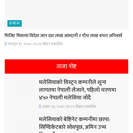
प्रबास
भिजिट भिसामा विदेश जान दश लाख आम्दानी र पाँच लाख बचत अनिवार्य
फाल्गुन १९, २०७८ ०९;३४ बिहान प्रकाशित
ताजा पोष्ट
मलेसियाको विस्ट्रन कम्पनीले शून्य
लागतमा नेपाली लैजाने, पहिलो चरणमा
४५० नेपाली मलेसिया जाँदै
असार २४, २०७९ ११;५५ बिहान प्रकाशित
मलेसियाको बेष्टिनेट कम्पनीमा छापा:
सिण्डिकेटबारे सोधपुछ, अमिन उच्च