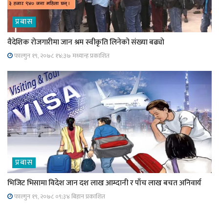
प्रबास
वैदेशिक रोजगारीमा जान श्रम स्वीकृति लिनेको संख्या बढ्याे
फाल्गुन १९, २०७८ १४;३७ मध्यान्ह प्रकाशित
प्रबास
भिजिट भिसामा विदेश जान दश लाख आम्दानी र पाँच लाख बचत अनिवार्य
फाल्गुन १९, २०७८ ०९;३४ बिहान प्रकाशित