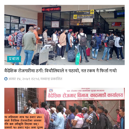
प्रबास
वैदेशिक रोजगारीमा ठगी: विचौलियाले न पठायो, नत रकम नै फिर्ता गर्‍यो
असार १४, २०७९ १२;५६ मध्यान्ह प्रकाशित