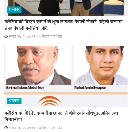
प्रबास
मलेसियाको विस्ट्रन कम्पनीले शून्य लागतमा नेपाली लैजाने, पहिलो चरणमा
४५० नेपाली मलेसिया जाँदै
असार २४, २०७९ ११;५५ बिहान प्रकाशित
प्रबास
मलेसियाको बेष्टिनेट कम्पनीमा छापा: सिण्डिकेटबारे सोधपुछ, अमिन उच्च
निगरानीमा
असार २४, २०७९ ११;४४ बिहान प्रकाशित