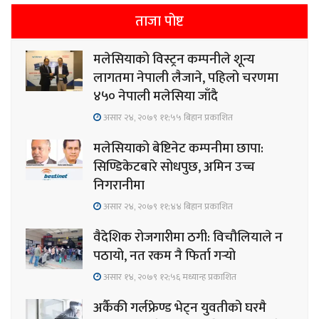
ताजा पोष्ट
मलेसियाको विस्ट्रन कम्पनीले शून्य
लागतमा नेपाली लैजाने, पहिलो चरणमा
४५० नेपाली मलेसिया जाँदै
असार २४, २०७९ ११;५५ बिहान प्रकाशित
मलेसियाको बेष्टिनेट कम्पनीमा छापा:
सिण्डिकेटबारे सोधपुछ, अमिन उच्च
निगरानीमा
असार २४, २०७९ ११;४४ बिहान प्रकाशित
वैदेशिक रोजगारीमा ठगी: विचौलियाले न
पठायो, नत रकम नै फिर्ता गर्‍यो
असार १४, २०७९ १२;५६ मध्यान्ह प्रकाशित
अर्कैकी गर्लफ्रेण्ड भेट्न युवतीको घरमै