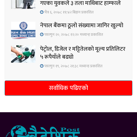
गएका युवकले ३ तला माथिबाट हाम्फाले
चैत्र ६, २०७८ ११;४२ बिहान प्रकाशित
नेपाल बैंकमा ठूलो संख्यामा जागिर खुल्यो
फाल्गुन २०, २०७८ १२;२० मध्यान्ह प्रकाशित
पेट्रोल, डिजेल र मट्टितेलको मूल्य प्रतिलिटर
५ रूपैयाँले बढ्यो
फाल्गुन १९, २०७८ २१;३८ मध्यान्ह प्रकाशित
सर्वाधिक पढिएको