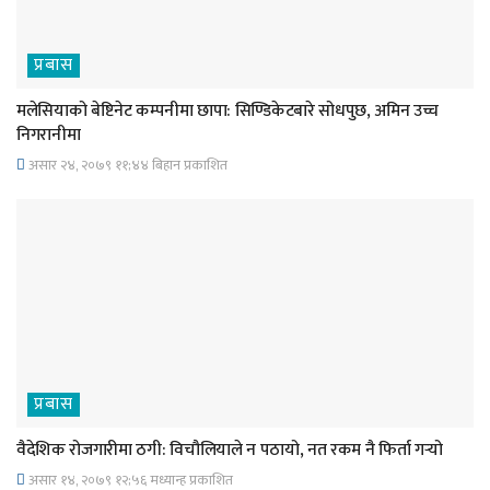
प्रबास
मलेसियाको बेष्टिनेट कम्पनीमा छापा: सिण्डिकेटबारे सोधपुछ, अमिन उच्च
निगरानीमा
असार २४, २०७९ ११;४४ बिहान प्रकाशित
प्रबास
वैदेशिक रोजगारीमा ठगी: विचौलियाले न पठायो, नत रकम नै फिर्ता गर्‍यो
असार १४, २०७९ १२;५६ मध्यान्ह प्रकाशित