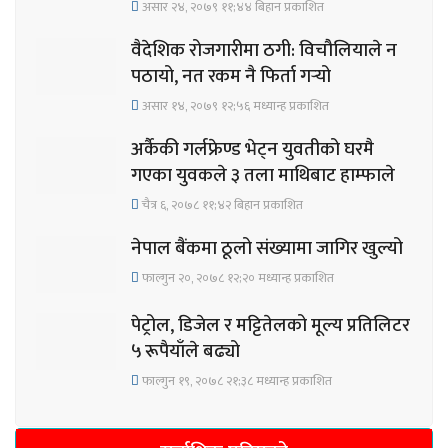
असार २४, २०७९ ११;४४ बिहान प्रकाशित
वैदेशिक रोजगारीमा ठगी: विचौलियाले न
पठायो, नत रकम नै फिर्ता गर्‍यो
असार १४, २०७९ १२;५६ मध्यान्ह प्रकाशित
अर्कैकी गर्लफ्रेण्ड भेट्न युवतीको घरमै
गएका युवकले ३ तला माथिबाट हाम्फाले
चैत्र ६, २०७८ ११;४२ बिहान प्रकाशित
नेपाल बैंकमा ठूलो संख्यामा जागिर खुल्यो
फाल्गुन २०, २०७८ १२;२० मध्यान्ह प्रकाशित
पेट्रोल, डिजेल र मट्टितेलको मूल्य प्रतिलिटर
५ रूपैयाँले बढ्यो
फाल्गुन १९, २०७८ २१;३८ मध्यान्ह प्रकाशित