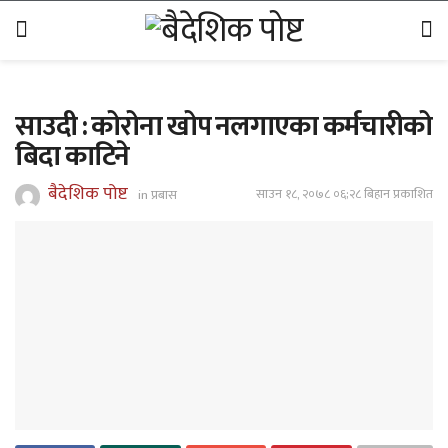
साउदी : कोरोना खोप नलगाएका कर्मचारीको
बिदा काटिने
बैदेशिक पोष्ट
साउन १८, २०७८ ०६;२८ बिहान प्रकाशित
in
प्रबास