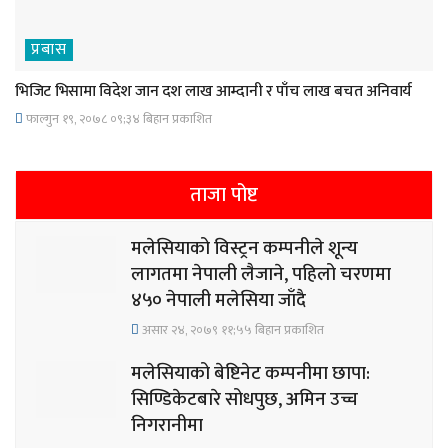
प्रबास
भिजिट भिसामा विदेश जान दश लाख आम्दानी र पाँच लाख बचत अनिवार्य
फाल्गुन १९, २०७८ ०९;३४ बिहान प्रकाशित
ताजा पोष्ट
मलेसियाको विस्ट्रन कम्पनीले शून्य
लागतमा नेपाली लैजाने, पहिलो चरणमा
४५० नेपाली मलेसिया जाँदै
असार २४, २०७९ ११;५५ बिहान प्रकाशित
मलेसियाको बेष्टिनेट कम्पनीमा छापा:
सिण्डिकेटबारे सोधपुछ, अमिन उच्च
निगरानीमा