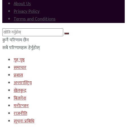
About Us
Privacy Policy
Terms and Conditions
कुनै परिणाम छैन
सबै परिणामहरू हेर्नुहोस्
गृह पृष्ठ
समाचार
प्रबास
अन्तरास्ट्रिय
खेलकुद
बिजनेश
मनोरन्जन
राजनीति
सूचना प्रबिधि