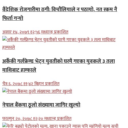
वैदेशिक रोजगारीमा ठगी: विचौलियाले न पठायो, नत रकम नै
फिर्ता गर्‍यो
असार १४, २०७९ १२;५६ मध्यान्ह प्रकाशित
अर्कैकी गर्लफ्रेण्ड भेट्न युवतीको घरमै गएका युवकले ३ तला
माथिबाट हाम्फाले
चैत्र ६, २०७८ ११;४२ बिहान प्रकाशित
नेपाल बैंकमा ठूलो संख्यामा जागिर खुल्यो
फाल्गुन २०, २०७८ १२;२० मध्यान्ह प्रकाशित