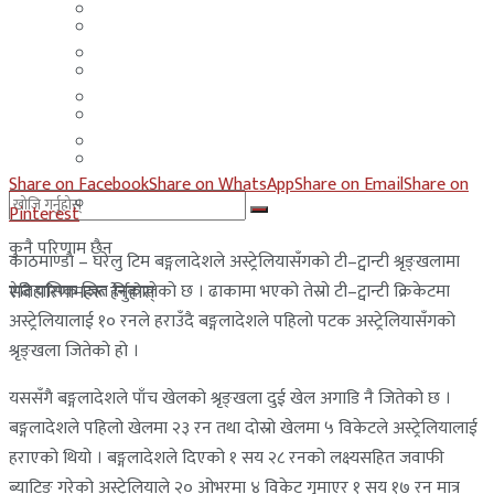
मलेसिया
बहराईन
युएई
मलेसिया
लेबनान
युएई
साउदी अरब
लेबनान
Share on Facebook
Share on WhatsApp
Share on Email
Share on
साउदी अरब
Pinterest
कुनै परिणाम छैन
काठमाण्डाै – घरेलु टिम बङ्गलादेशले अस्ट्रेलियासँगको टी–ट्वान्टी श्रृङ्खलामा
ऐतिहासिक जित निकालेको छ । ढाकामा भएको तेस्रो टी–ट्वान्टी क्रिकेटमा
सबै परिणामहरू हेर्नुहोस्
अस्ट्रेलियालाई १० रनले हराउँदै बङ्गलादेशले पहिलो पटक अस्ट्रेलियासँगको
श्रृङ्खला जितेको हो ।
यससँगै बङ्गलादेशले पाँच खेलको श्रृङ्खला दुई खेल अगाडि नै जितेको छ ।
बङ्गलादेशले पहिलो खेलमा २३ रन तथा दोस्रो खेलमा ५ विकेटले अस्ट्रेलियालाई
हराएको थियो । बङ्गलादेशले दिएको १ सय २८ रनको लक्ष्यसहित जवाफी
ब्याटिङ गरेको अस्ट्रेलियाले २० ओभरमा ४ विकेट गुमाएर १ सय १७ रन मात्र