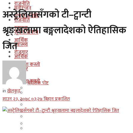
राजनीति
मनोरन्जन
अस्ट्रेलियासँगको टी–ट्वान्टी
सूचना प्रबिधि
राजनीति
श्रृङ्खलामा बङ्गलादेशको ऐतिहासिक
स्वास्थ्य
सूचना प्रबिधि
आर्थिक
जित
स्वास्थ्य
रोजगार
आर्थिक
कुन देश कस्तो
रोजगार
इजरायल
कुन देश कस्तो
बैदेशिक पोष्ट
ओमान
in
खेलकुद
इजरायल
साउन २३, २०७८ ०३;२७ बिहान प्रकाशित
कुवेत
ओमान
दक्षिण कोरीया
कुवेत
बहराईन
दक्षिण कोरीया