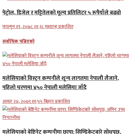
पेट्रोल, डिजेल र मट्टितेलको मूल्य प्रतिलिटर ५ रूपैयाँले बढ्यो
फाल्गुन १९, २०७८ २१;३८ मध्यान्ह प्रकाशित
सर्वाधिक पढिएको
मलेसियाको विस्ट्रन कम्पनीले शून्य लागतमा नेपाली लैजाने,
पहिलो चरणमा ४५० नेपाली मलेसिया जाँदै
असार २४, २०७९ ११;५५ बिहान प्रकाशित
मलेसियाको बेष्टिनेट कम्पनीमा छापा: सिण्डिकेटबारे सोधपुछ,