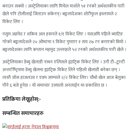
बनाउन सक्यो । अस्ट्रेलियाका लागि मिचेल मार्शले ५१ रनको अर्धशतकीय पारी
खेले पनि टोलीलाई जिताउन सकेनन्। बङ्गलादेशका शोरीफुल इस्लामले २
विकेट लिए ।
नसुम अहमेद र शकिव अल हसनले १/१ विकेट लिए । यसअघि पहिले ब्याटिङ
गरेको बङ्गलादेशले २० ओभरमा ९ विकेट गुमाएर १ सय २७ रन बनाएको थियो ।
बङ्गलादेशका लागि कप्तान महमुद उल्लाहले ५२ रनको अर्धशतकीय पारी खेले ।
अस्ट्रेलियाका डेब्यु खेलाडी नाथन एलिसले ह्याट्रिक विकेट लिए । उनी टी–ट्वान्टी
अन्तर्राष्‍ट्रियमा डेब्यु खेलमा ह्याट्रिक विकेट लिने पहिलो खेलाडी बनेका छन् ।
त्यस्तै जोस हाजलउड र एडम जाम्पाले २/२ विकेट लिए। चौथो खेल आज बेलुका
पौने ६ बजे हुनेछ । यो समाचार उज्यालो अनलाईन मा प्रकाशित छ ।
प्रतिक्रिया लेख्नुहोस्:-
सम्बन्धित समाचारहरु