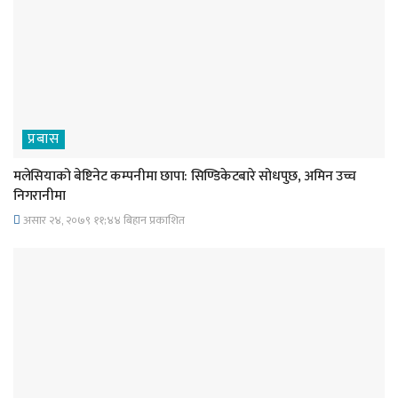
प्रबास
मलेसियाको बेष्टिनेट कम्पनीमा छापा: सिण्डिकेटबारे सोधपुछ, अमिन उच्च
निगरानीमा
असार २४, २०७९ ११;४४ बिहान प्रकाशित