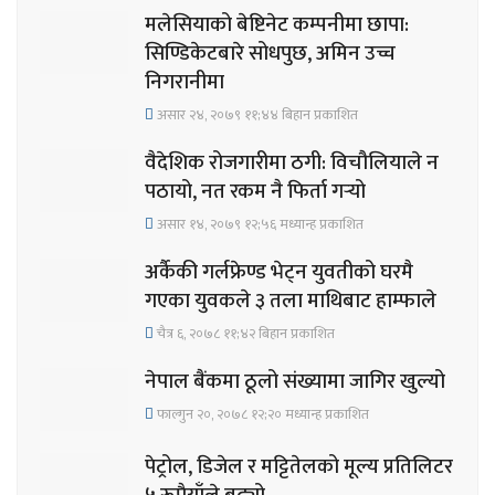
मलेसियाको बेष्टिनेट कम्पनीमा छापा:
सिण्डिकेटबारे सोधपुछ, अमिन उच्च
निगरानीमा
असार २४, २०७९ ११;४४ बिहान प्रकाशित
वैदेशिक रोजगारीमा ठगी: विचौलियाले न
पठायो, नत रकम नै फिर्ता गर्‍यो
असार १४, २०७९ १२;५६ मध्यान्ह प्रकाशित
अर्कैकी गर्लफ्रेण्ड भेट्न युवतीको घरमै
गएका युवकले ३ तला माथिबाट हाम्फाले
चैत्र ६, २०७८ ११;४२ बिहान प्रकाशित
नेपाल बैंकमा ठूलो संख्यामा जागिर खुल्यो
फाल्गुन २०, २०७८ १२;२० मध्यान्ह प्रकाशित
पेट्रोल, डिजेल र मट्टितेलको मूल्य प्रतिलिटर