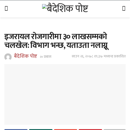
इजरायल रोजगारीमा ३० लाखसम्मको
चलखेल: विभाग भन्छ, यताउता नलाग्नू
बैदेशिक पोष्ट
साउन २६, २०७८ १९;३७ मध्यान्ह प्रकाशित
in
प्रबास