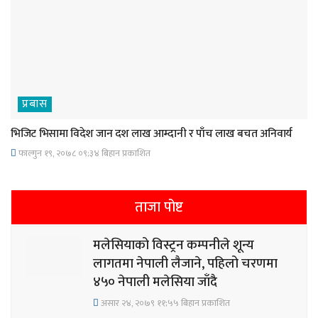
प्रबास
भिजिट भिसामा विदेश जान दश लाख आम्दानी र पाँच लाख बचत अनिवार्य
फाल्गुन १९, २०७८ ०९;३४ बिहान प्रकाशित
ताजा पोष्ट
मलेसियाको विस्ट्रन कम्पनीले शून्य
लागतमा नेपाली लैजाने, पहिलो चरणमा
४५० नेपाली मलेसिया जाँदै
असार २४, २०७९ ११;५५ बिहान प्रकाशित