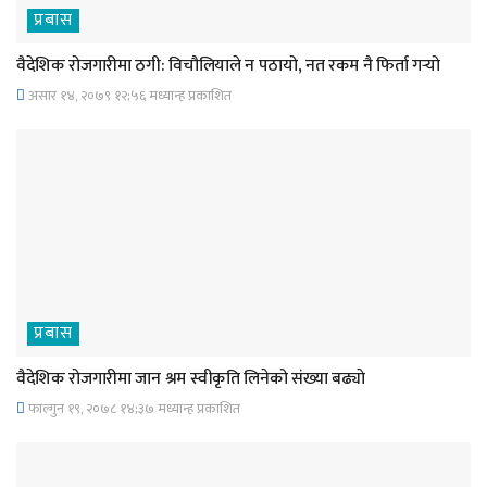
प्रबास
वैदेशिक रोजगारीमा ठगी: विचौलियाले न पठायो, नत रकम नै फिर्ता गर्‍यो
असार १४, २०७९ १२;५६ मध्यान्ह प्रकाशित
प्रबास
वैदेशिक रोजगारीमा जान श्रम स्वीकृति लिनेको संख्या बढ्याे
फाल्गुन १९, २०७८ १४;३७ मध्यान्ह प्रकाशित