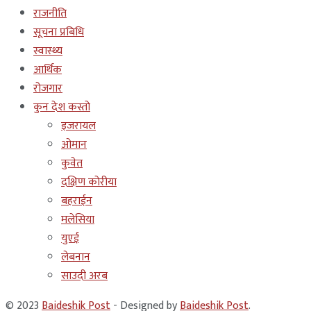
राजनीति
सूचना प्रबिधि
स्वास्थ्य
आर्थिक
रोजगार
कुन देश कस्तो
इजरायल
ओमान
कुवेत
दक्षिण कोरीया
बहराईन
मलेसिया
युएई
लेबनान
साउदी अरब
© 2023
Baideshik Post
- Designed by
Baideshik Post
.