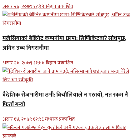
असार २४, २०७९ ११;५५ बिहान प्रकाशित
मलेसियाको बेष्टिनेट कम्पनीमा छापा: सिण्डिकेटबारे सोधपुछ,
अमिन उच्च निगरानीमा
असार २४, २०७९ ११;४४ बिहान प्रकाशित
वैदेशिक रोजगारीमा ठगी: विचौलियाले न पठायो, नत रकम नै
फिर्ता गर्‍यो
असार १४, २०७९ १२;५६ मध्यान्ह प्रकाशित