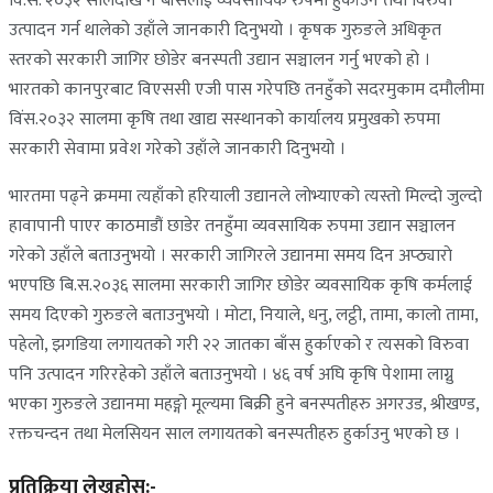
विं.स. २०३२ सालदेखि नै बाँसलाई व्यवसायिक रुपमा हुर्काउने तथा विरुवा
उत्पादन गर्न थालेको उहाँले जानकारी दिनुभयो । कृषक गुरुङले अधिकृत
स्तरको सरकारी जागिर छोडेर बनस्पती उद्यान सञ्चालन गर्नु भएको हो ।
भारतको कानपुरबाट विएससी एजी पास गरेपछि तनहुँको सदरमुकाम दमौलीमा
विंस.२०३२ सालमा कृषि तथा खाद्य सस्थानको कार्यालय प्रमुखको रुपमा
सरकारी सेवामा प्रवेश गरेको उहाँले जानकारी दिनुभयो ।
भारतमा पढ्ने क्रममा त्यहाँको हरियाली उद्यानले लोभ्याएको त्यस्तो मिल्दो जुल्दो
हावापानी पाएर काठमाडौं छाडेर तनहुँमा व्यवसायिक रुपमा उद्यान सञ्चालन
गरेको उहाँले बताउनुभयो । सरकारी जागिरले उद्यानमा समय दिन अप्ठ्याराे
भएपछि बि.स.२०३६ सालमा सरकारी जागिर छोडेर व्यवसायिक कृषि कर्मलाई
समय दिएको गुरुङले बताउनुभयो । मोटा, नियाले, धनु, लट्ठी, तामा, कालो तामा,
पहेलो, झगडिया लगायतको गरी २२ जातका बाँस हुर्काएको र त्यसको विरुवा
पनि उत्पादन गरिरहेको उहाँले बताउनुभयो । ४६ वर्ष अघि कृषि पेशामा लाग्नु
भएका गुरुङले उद्यानमा महङ्गो मूल्यमा बिक्रीे हुने बनस्पतीहरु अगरउड, श्रीखण्ड,
रक्तचन्दन तथा मेलसियन साल लगायतको बनस्पतीहरु हुर्काउनु भएको छ ।
प्रतिक्रिया लेख्नुहोस्:-