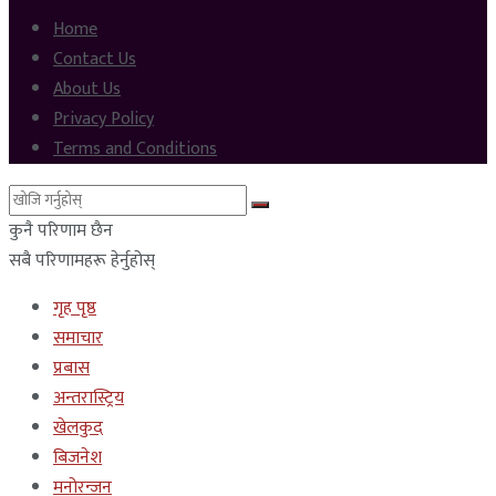
Home
Contact Us
About Us
Privacy Policy
Terms and Conditions
कुनै परिणाम छैन
सबै परिणामहरू हेर्नुहोस्
गृह पृष्ठ
समाचार
प्रबास
अन्तरास्ट्रिय
खेलकुद
बिजनेश
मनोरन्जन