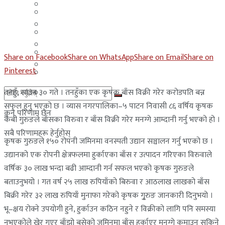
मलेसिया
बहराईन
युएई
मलेसिया
लेबनान
युएई
Share on Facebook
Share on WhatsApp
Share on Email
Share on
साउदी अरब
Pinterest
लेबनान
तनहुँ, साउन ३० गते । तनहुँका एक कृषक बाँस विक्री गरेर करोडपति बन्न
साउदी अरब
सफल हुनु भएको छ । व्यास नगरपालिका–५ पाटन निवासी ८६ वर्षिय कृषक
कुनै परिणाम छैन
केबी गुरुङले बाँसका विरुवा र बाँस विक्री गरेर मनग्गे आम्दानी गर्नु भएको हो ।
सबै परिणामहरू हेर्नुहोस्
कृषक गुरुङले १५० रोपनी जमिनमा वनस्पती उद्यान सञ्चालन गर्नु भएको छ ।
उद्यानको एक रोपनी क्षेत्रफलमा हुर्काएका बाँस र उत्पादन गरिएका विरुवाले
वर्षिक ३० लाख भन्दा बढी आम्दानी गर्न सफल भएको कृषक गुरुङले
बताउनुभयो । गत वर्ष २५ लाख रुपियाँको बिरुवा र आठलाख लाखको बाँस
बिक्री गरेर ३२ लाख रुपियाँ मुनाफा गरेको कृषक गुृरुङ जानकारी दिनुभयो ।
भू–क्षय रोक्ने उपयाेगी हुने, हुर्काउन कठिन नहुने र विक्रीको लागि पनि समस्या
नभएकोले खेर गएर बाँझो बसेको जमिनमा बाँस हुर्काएर मनग्गे कमाउन सकिने