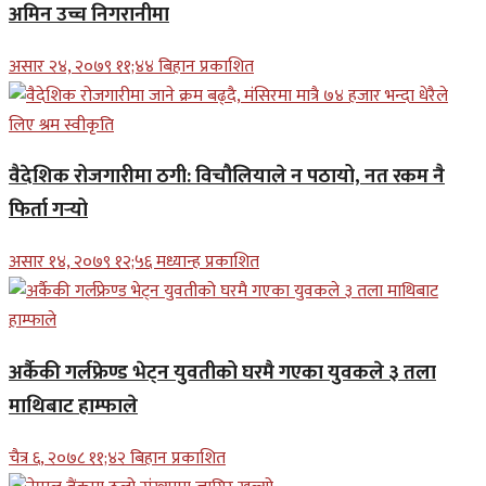
अमिन उच्च निगरानीमा
असार २४, २०७९ ११;४४ बिहान प्रकाशित
वैदेशिक रोजगारीमा ठगी: विचौलियाले न पठायो, नत रकम नै
फिर्ता गर्‍यो
असार १४, २०७९ १२;५६ मध्यान्ह प्रकाशित
अर्कैकी गर्लफ्रेण्ड भेट्न युवतीको घरमै गएका युवकले ३ तला
माथिबाट हाम्फाले
चैत्र ६, २०७८ ११;४२ बिहान प्रकाशित