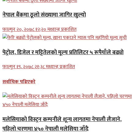
नेपाल बैंकमा ठूलो संख्यामा जागिर खुल्यो
फाल्गुन २०, २०७८ १२;२० मध्यान्ह प्रकाशित
पेट्रोल, डिजेल र मट्टितेलको मूल्य प्रतिलिटर ५ रूपैयाँले बढ्यो
फाल्गुन १९, २०७८ २१;३८ मध्यान्ह प्रकाशित
सर्वाधिक पढिएको
मलेसियाको विस्ट्रन कम्पनीले शून्य लागतमा नेपाली लैजाने,
पहिलो चरणमा ४५० नेपाली मलेसिया जाँदै