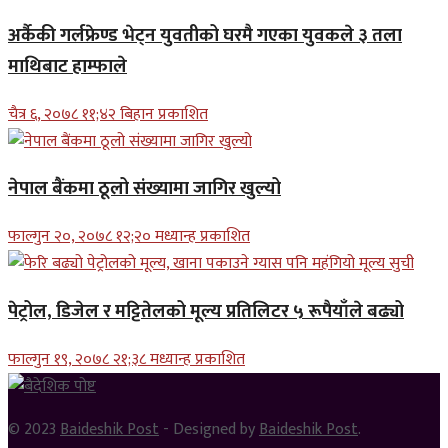
अर्कैकी गर्लफ्रेण्ड भेट्न युवतीको घरमै गएका युवकले ३ तला
माथिबाट हाम्फाले
चैत्र ६, २०७८ ११;४२ बिहान प्रकाशित
नेपाल बैंकमा ठूलो संख्यामा जागिर खुल्यो
फाल्गुन २०, २०७८ १२;२० मध्यान्ह प्रकाशित
पेट्रोल, डिजेल र मट्टितेलको मूल्य प्रतिलिटर ५ रूपैयाँले बढ्यो
फाल्गुन १९, २०७८ २१;३८ मध्यान्ह प्रकाशित
© 2023
Baideshik Post
- Designed by
Baideshik Post
.