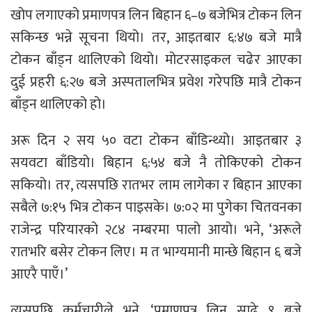
खोप लगाएको प्रमाणपत्र लिन बिहान ६–७ बजेभित्र टोकन लिन
सकिन्छ भन्ने सूचना थियो। तर, आइतबार ६:४७ बजे मात्रै
टोकन बाँड्न थालिएको थियो। मोटरसाइकल चढेर आएका
दुई प्रहरी ६:२७ बजे अस्पतालभित्र प्रवेश गरेपछि मात्रै टोकन
बाँड्न थालिएको हो।
अरू दिन २ सय ५० वटा टोकन बाँडिन्थ्यो। आइतबार ३
सयवटा बाँडियो। बिहान ६:५४ बजे नै तोकिएको टोकन
सकियो। तर, त्यसपछि रातभर लाम लागेका र बिहान आएका
सबैले ७:१५ भित्र टोकन पाइसके। ७:०२ मा पुगेका चितवनका
राजेन्द्र परियारको २८४ नम्बरमा पालो आयो। भने, ‘अरूले
रातभरि बसेर टोकन लिए। म त भाग्यमानी मान्छे बिहान ६ बजे
आएरै पाएँ।’
त्यसपछि कर्मचारीले भने, ‘प्रमाणपत्र लिन साढे ९ बजे