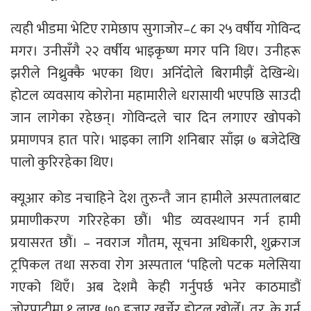
त्यही भीडमा भेटिए रामेछाप सुगाजोर–८ का २५ वर्षीय गोविन्द
मगर। उनीसँगै २२ वर्षीय भाइकृष्ण मगर पनि थिए। उनीहरू
झरीले निथ्रुक्कै भएका थिए। अनिँदोले बिरामीझैं देखिन्थे।
होटल व्यवसाय कोरोना महामारीले धरासायी भएपछि साउदी
जान लागेका रहेछन्। गोविन्दले चार दिन लगाएर खोपको
प्रमाणपत्र हात पारे। भाइका लागि शनिबार साँझ ७ बजेदेखि
पालो कुरिरहेका थिए।
क्यूआर कोड नचाहिने देश तुरुन्तै जान हामीले अस्पतालबाट
प्रमाणीकरण गरिरहेका छौं। भीड व्यवस्थापन गर्न हामी
प्रयासरत छौं। – नवराज गौतम, सूचना अधिकारी, शुक्रराज
ट्रपिकल तथा सरुवा रोग अस्पताल ‘पहिलो पटक मलेसिया
गएको थिएँ। अब देशमै केही गर्नुपर्छ भनेर काठमाडौं
जोरपाटीमा १ लाख ७० हजार खर्चेर होटल खोलेँ। तर, के गर्नु