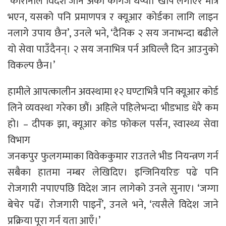
‘कोरोनाले विदेश जान अर्को कागज थप्यो। खोप लगाएर मात्रै
भएन, यसको पनि प्रमाणपत्र र क्यूआर कोर्डका लागि लाइन
नलागे उपाय छैन’, उनले भने, ‘दैनिक २ सय जनाभन्दा बढीले
यो सेवा पाउँदैनन्। २ सय जनाभित्र पर्न अघिल्लै दिन आउनुको
विकल्प छैन।’
हामीले आपत्कालीन अवस्थामा १२ घण्टाभित्रै पनि क्यूआर कोर्ड
लिने व्यवस्था गरेका छौं। अहिले पहिलेभन्दा भीडभाड धेरै कम
हो। – दीपक झा, क्यूआर कोड फोकल पर्सन, स्वास्थ्य सेवा
विभाग
जनकपुर फुलगम्माका विवेककुमार राउतले भीड नियन्त्रण गर्न
सबैका हातमा नम्बर लेखिदिए। इन्जिनियरिङ पढे पनि
रोजगारी नपाएपछि विदेश जान लागेको उनले सुनाए। ‘जग्गा
बेचेर पढेँ। रोजगारी पाइनँ’, उनले भने, ‘त्यसैले विदेश जाने
प्रक्रिया पूरा गर्न यता आएँ।’