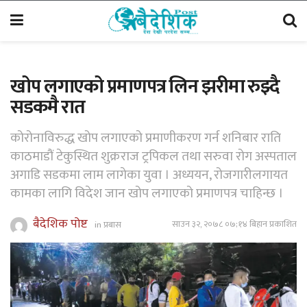
खोप लगाएको प्रमाणपत्र लिन झरीमा रुझ्दै
सडकमै रात
कोरोनाविरुद्ध खोप लगाएको प्रमाणीकरण गर्न शनिबार राति
काठमाडौं टेकुस्थित शुक्रराज ट्रपिकल तथा सरुवा रोग अस्पताल
अगाडि सडकमा लाम लागेका युवा । अध्ययन, रोजगारीलगायत
कामका लागि विदेश जान खोप लगाएको प्रमाणपत्र चाहिन्छ ।
बैदेशिक पोष्ट
साउन ३२, २०७८ ०७;१४ बिहान प्रकाशित
in
प्रबास