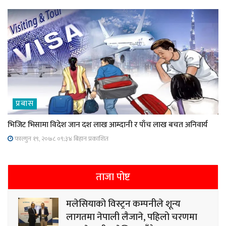
प्रबास
भिजिट भिसामा विदेश जान दश लाख आम्दानी र पाँच लाख बचत अनिवार्य
फाल्गुन १९, २०७८ ०९;३४ बिहान प्रकाशित
ताजा पोष्ट
मलेसियाको विस्ट्रन कम्पनीले शून्य
लागतमा नेपाली लैजाने, पहिलो चरणमा