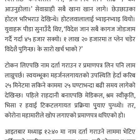
आउनुहोला।’ सेवाग्राही सबै खाना खान लागे। छेउछाउका
होटल भरिभराउ देखिन्थे। होटलवालालाई भ्याइनभ्याइ थियो।
युवाहरू पीडा सुनाउँदै थिए, ‘विदेश जान सबै कागज जोडजाम
गर्दै गर्दा ४५ हजार सक्यो। १ लाख २० हजारमा त प्लेन चडेर
विदेशै पुगिन्छ। के सारो खर्च भाको ?’
टोकन लिएपछि नाम दर्ता गराउन र प्रमाणपत्र लिन पनि लाम
लाग्नुपर्छ। स्वयम्भूका महर्जनलगायतको उपस्थिति हेर्दा करिब
२५ मिनेटमा सकिने काममा २५ घण्टाभन्दा बढी समय लागेको
देखिन्छ। पहिले राहदानी बनाएपछि मेडिकल, श्रम स्वीकृति,
भिसा र हवाई टिकटलगायत प्रक्रिया पु्‍याए पुग्थ्यो। तर,
कोरोना महामारीले खोप लगाएको प्रमाणपत्र थपिएको हो।
आइतबार मध्याह्न १२:४० मा नाम दर्ता गराउने लाममा भेटिए