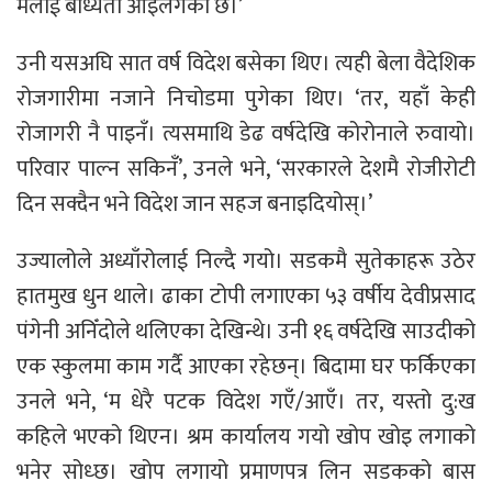
मलाई बाध्यता आइलगेको छ।’
उनी यसअघि सात वर्ष विदेश बसेका थिए। त्यही बेला वैदेशिक
रोजगारीमा नजाने निचोडमा पुगेका थिए। ‘तर, यहाँ केही
रोजागरी नै पाइनँ। त्यसमाथि डेढ वर्षदेखि कोरोनाले रुवायो।
परिवार पाल्न सकिनँ’, उनले भने, ‘सरकारले देशमै रोजीरोटी
दिन सक्दैन भने विदेश जान सहज बनाइदियोस्।’
उज्यालोले अध्याँरोलाई निल्दै गयो। सडकमै सुतेकाहरू उठेर
हातमुख धुन थाले। ढाका टोपी लगाएका ५३ वर्षीय देवीप्रसाद
पंगेनी अनिँदोले थलिएका देखिन्थे। उनी १६ वर्षदेखि साउदीको
एक स्कुलमा काम गर्दै आएका रहेछन्। बिदामा घर फर्किएका
उनले भने, ‘म धेरै पटक विदेश गएँ/आएँ। तर, यस्तो दु:ख
कहिले भएको थिएन। श्रम कार्यालय गयो खोप खोइ लगाको
भनेर सोध्छ। खोप लगायो प्रमाणपत्र लिन सडकको बास