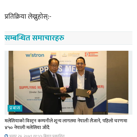
प्रतिक्रिया लेख्नुहोस्:-
सम्बन्धित समाचारहरु
प्रबास
मलेसियाको विस्ट्रन कम्पनीले शून्य लागतमा नेपाली लैजाने, पहिलो चरणमा
४५० नेपाली मलेसिया जाँदै
असार २४, २०७९ ११;५५ बिहान प्रकाशित