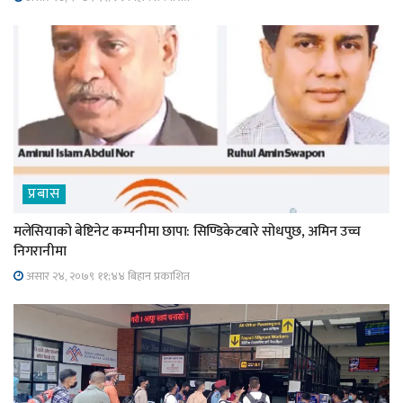
प्रबास
मलेसियाको बेष्टिनेट कम्पनीमा छापा: सिण्डिकेटबारे सोधपुछ, अमिन उच्च
निगरानीमा
असार २४, २०७९ ११;४४ बिहान प्रकाशित