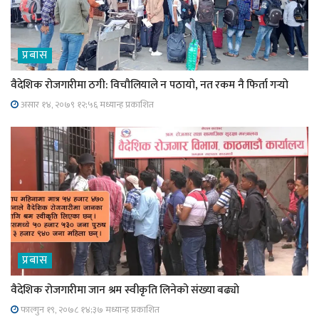
प्रबास
वैदेशिक रोजगारीमा ठगी: विचौलियाले न पठायो, नत रकम नै फिर्ता गर्‍यो
असार १४, २०७९ १२;५६ मध्यान्ह प्रकाशित
प्रबास
वैदेशिक रोजगारीमा जान श्रम स्वीकृति लिनेको संख्या बढ्याे
फाल्गुन १९, २०७८ १४;३७ मध्यान्ह प्रकाशित