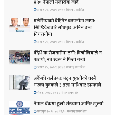
४५० नेपाली मलेसिया जाँदै
असार २४, २०७९ ११;५५ बिहान प्रकाशित
मलेसियाको बेष्टिनेट कम्पनीमा छापा:
सिण्डिकेटबारे सोधपुछ, अमिन उच्च
निगरानीमा
असार २४, २०७९ ११;४४ बिहान प्रकाशित
वैदेशिक रोजगारीमा ठगी: विचौलियाले न
पठायो, नत रकम नै फिर्ता गर्‍यो
असार १४, २०७९ १२;५६ मध्यान्ह प्रकाशित
अर्कैकी गर्लफ्रेण्ड भेट्न युवतीको घरमै
गएका युवकले ३ तला माथिबाट हाम्फाले
चैत्र ६, २०७८ ११;४२ बिहान प्रकाशित
नेपाल बैंकमा ठूलो संख्यामा जागिर खुल्यो
फाल्गुन २०, २०७८ १२;२० मध्यान्ह प्रकाशित