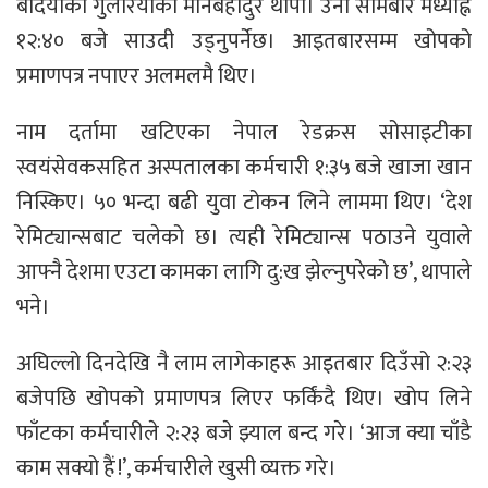
बर्दियाको गुलरियाका मानबहादुर थापा। उनी सोमबार मध्याह्न
१२:४० बजे साउदी उड्नुपर्नेछ। आइतबारसम्म खोपको
प्रमाणपत्र नपाएर अलमलमै थिए।
नाम दर्तामा खटिएका नेपाल रेडक्रस सोसाइटीका
स्वयंसेवकसहित अस्पतालका कर्मचारी १:३५ बजे खाजा खान
निस्किए। ५० भन्दा बढी युवा टोकन लिने लाममा थिए। ‘देश
रेमिट्यान्सबाट चलेको छ। त्यही रेमिट्यान्स पठाउने युवाले
आफ्नै देशमा एउटा कामका लागि दु:ख झेल्नुपरेको छ’, थापाले
भने।
अघिल्लो दिनदेखि नै लाम लागेकाहरू आइतबार दिउँसो २:२३
बजेपछि खोपको प्रमाणपत्र लिएर फर्किंदै थिए। खोप लिने
फाँटका कर्मचारीले २:२३ बजे झ्याल बन्द गरे। ‘आज क्या चाँडै
काम सक्यो हैं !’, कर्मचारीले खुसी व्यक्त गरे।