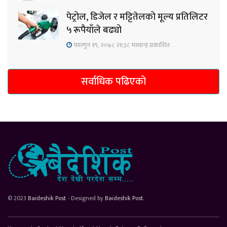
पेट्रोल, डिजेल र मट्टितेलको मूल्य प्रतिलिटर
५ रूपैयाँले बढ्यो
फाल्गुन १९, २०७८ २१;३८ मध्यान्ह प्रकाशित
सर्वाधिक पढिएको
© 2023
Baideshik Post
- Designed by
Baideshik Post
.