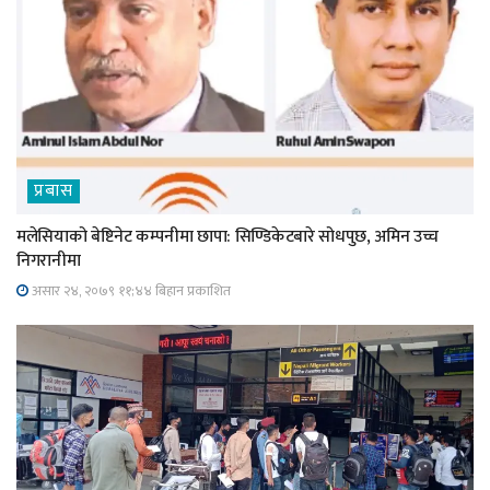
प्रबास
मलेसियाको बेष्टिनेट कम्पनीमा छापा: सिण्डिकेटबारे सोधपुछ, अमिन उच्च
निगरानीमा
असार २४, २०७९ ११;४४ बिहान प्रकाशित