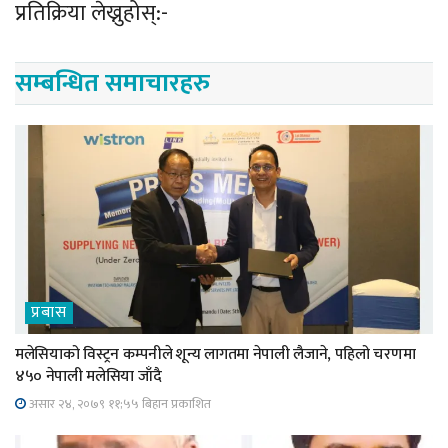
प्रतिक्रिया लेख्नुहोस्:-
सम्बन्धित समाचारहरु
प्रबास
मलेसियाको विस्ट्रन कम्पनीले शून्य लागतमा नेपाली लैजाने, पहिलो चरणमा
४५० नेपाली मलेसिया जाँदै
असार २४, २०७९ ११;५५ बिहान प्रकाशित