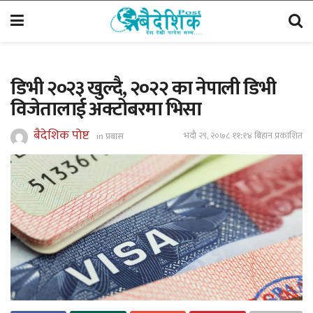
डिभी २०२३ खुल्दै, २०२२ का नेपाली डिभी
विजेतालाई अक्टोबरमा भिसा
बैदेशिक पोष्ट
भदौ २९, २०७८ ११;१४ बिहान प्रकाशित
in
प्रबास