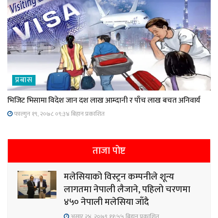
प्रबास
भिजिट भिसामा विदेश जान दश लाख आम्दानी र पाँच लाख बचत अनिवार्य
फाल्गुन १९, २०७८ ०९;३४ बिहान प्रकाशित
ताजा पोष्ट
मलेसियाको विस्ट्रन कम्पनीले शून्य
लागतमा नेपाली लैजाने, पहिलो चरणमा
४५० नेपाली मलेसिया जाँदै
असार २४, २०७९ ११;५५ बिहान प्रकाशित