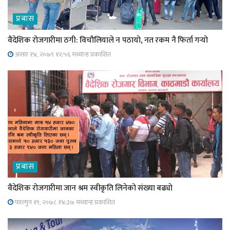
प्रबास
वैदेशिक रोजगारीमा ठगी: विचौलियाले न पठायो, नत रकम नै फिर्ता गर्‍यो
असार १४, २०७९ १२;५६ मध्यान्ह प्रकाशित
प्रबास
वैदेशिक रोजगारीमा जान श्रम स्वीकृति लिनेको संख्या बढ्याे
फाल्गुन १९, २०७८ १४;३७ मध्यान्ह प्रकाशित