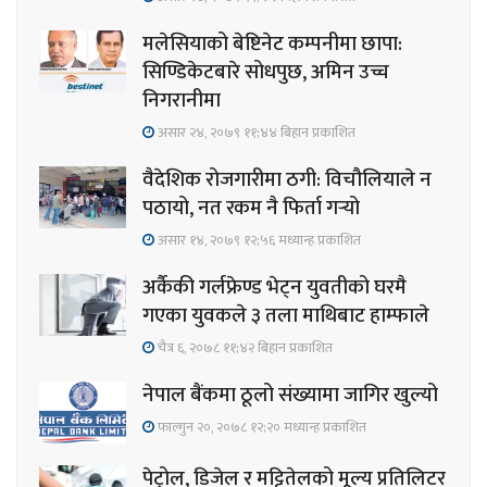
मलेसियाको बेष्टिनेट कम्पनीमा छापा:
सिण्डिकेटबारे सोधपुछ, अमिन उच्च
निगरानीमा
असार २४, २०७९ ११;४४ बिहान प्रकाशित
वैदेशिक रोजगारीमा ठगी: विचौलियाले न
पठायो, नत रकम नै फिर्ता गर्‍यो
असार १४, २०७९ १२;५६ मध्यान्ह प्रकाशित
अर्कैकी गर्लफ्रेण्ड भेट्न युवतीको घरमै
गएका युवकले ३ तला माथिबाट हाम्फाले
चैत्र ६, २०७८ ११;४२ बिहान प्रकाशित
नेपाल बैंकमा ठूलो संख्यामा जागिर खुल्यो
फाल्गुन २०, २०७८ १२;२० मध्यान्ह प्रकाशित
पेट्रोल, डिजेल र मट्टितेलको मूल्य प्रतिलिटर