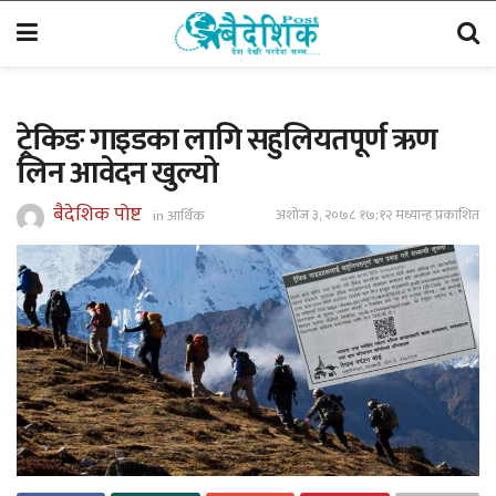
ट्रेकिङ गाइडका लागि सहुलियतपूर्ण ऋण
लिन आवेदन खुल्यो
बैदेशिक पोष्ट
अशोज ३, २०७८ १७;१२ मध्यान्ह प्रकाशित
in
आर्थिक