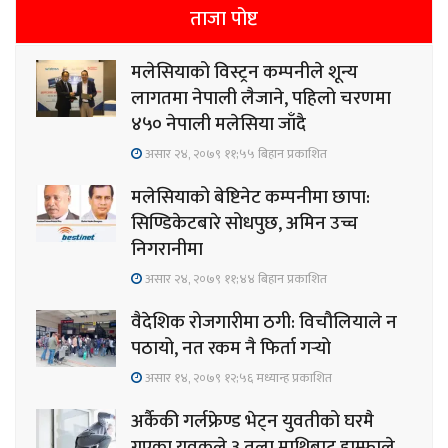
ताजा पोष्ट
मलेसियाको विस्ट्रन कम्पनीले शून्य
लागतमा नेपाली लैजाने, पहिलो चरणमा
४५० नेपाली मलेसिया जाँदै
असार २४, २०७९ ११;५५ बिहान प्रकाशित
मलेसियाको बेष्टिनेट कम्पनीमा छापा:
सिण्डिकेटबारे सोधपुछ, अमिन उच्च
निगरानीमा
असार २४, २०७९ ११;४४ बिहान प्रकाशित
वैदेशिक रोजगारीमा ठगी: विचौलियाले न
पठायो, नत रकम नै फिर्ता गर्‍यो
असार १४, २०७९ १२;५६ मध्यान्ह प्रकाशित
अर्कैकी गर्लफ्रेण्ड भेट्न युवतीको घरमै
गएका युवकले ३ तला माथिबाट हाम्फाले