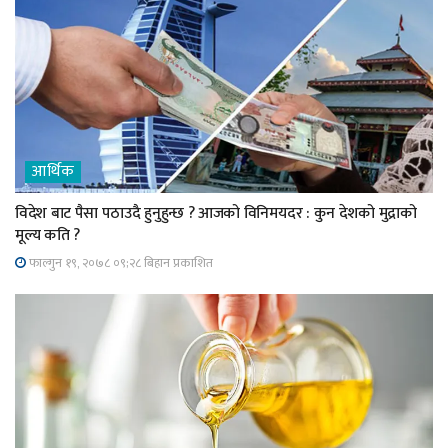
आर्थिक
विदेश बाट पैसा पठाउदै हुनुहुन्छ ? आजको विनिमयदर : कुन देशको मुद्राको
मूल्य कति ?
फाल्गुन १९, २०७८ ०९;२८ बिहान प्रकाशित