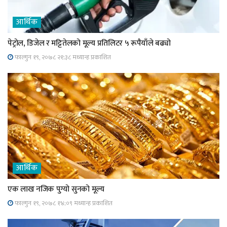
आर्थिक
पेट्रोल, डिजेल र मट्टितेलको मूल्य प्रतिलिटर ५ रूपैयाँले बढ्यो
फाल्गुन १९, २०७८ २१;३८ मध्यान्ह प्रकाशित
आर्थिक
एक लाख नजिक पुग्यो सुनको मूल्य
फाल्गुन १९, २०७८ १४;०९ मध्यान्ह प्रकाशित