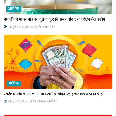
आर्थिक
नेपालीको भान्सामा रुस–युक्रेन युद्धको असर, संकटमा पर्दैछन् तेल उद्योग
फाल्गुन १९, २०७८ ०८;०९ बिहान प्रकाशित
आर्थिक
स्वदेशमा रेमिट्यान्सको सीमा घट्यो, प्रतिदिन २५ हजार मात्र पठाउन पाइने
फाल्गुन १८, २०७८ २१;१९ मध्यान्ह प्रकाशित