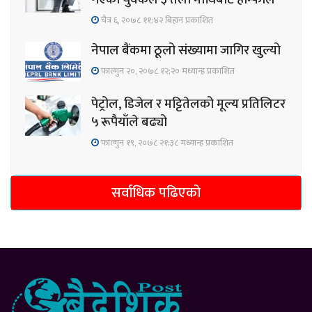
चैत्र ६, २०७८ ११;४२ बिहान प्रकाशित
नेपाल बैंकमा ठूलो संख्यामा जागिर खुल्यो
फाल्गुन २०, २०७८ १२;२० मध्यान्ह प्रकाशित
पेट्रोल, डिजेल र मट्टितेलको मूल्य प्रतिलिटर
५ रूपैयाँले बढ्यो
फाल्गुन १९, २०७८ २१;३८ मध्यान्ह प्रकाशित
सर्वाधिक पढिएको