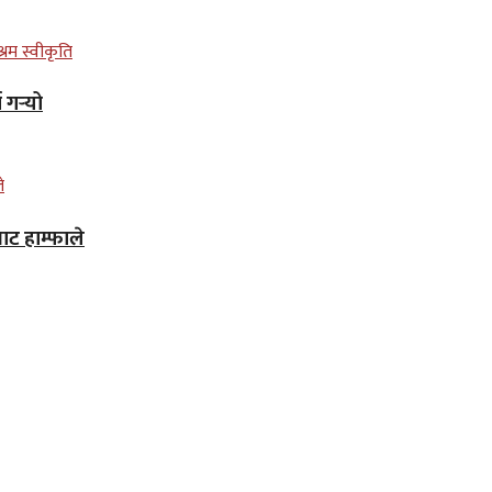
गर्‍यो
ाट हाम्फाले