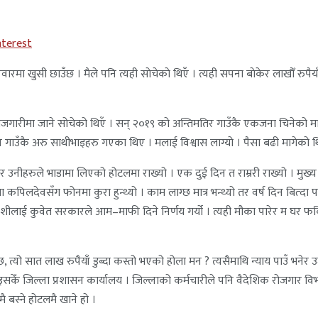
nterest
ारमा खुसी छाउँछ । मैले पनि त्यही साेचेकाे थिएँ । त्यही सपना बाेकेर लाखौँ रुपैय
ोजगारीमा जाने सोचेको थिएँ । सन् २०१९ को अन्तिमतिर गाउँकै एकजना चिनेको मान
 पनि गाउँकै अरु साथीभाइहरु गएका थिए । मलाई विश्वास लाग्यो । पैसा बढी मागेको थ
िएर उनीहरुले भाडामा लिएको होटलमा राख्यो । एक दुई दिन त राम्ररी राख्यो । मुख्
कपिलदेवसँग फोनमा कुरा हुन्थ्यो । काम लाग्छ मात्र भन्थ्यो तर वर्ष दिन बित्दा प
 विदेशीलाई कुवेत सरकारले आम–माफी दिने निर्णय गर्यो । त्यही मौका पारेर म घर 
 त्यो सात लाख रुपैयाँ डुब्दा कस्तो भएको होला मन ? त्यसैमाथि न्याय पाउँ भनेर
 धाइसकेँ जिल्ला प्रशासन कार्यालय । जिल्लाको कर्मचारीले पनि वैदेशिक रोजगार वि
 बस्ने होटलमै खाने हो ।