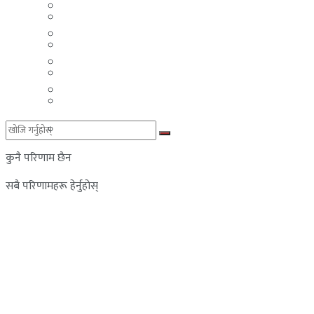
मलेसिया
बहराईन
युएई
मलेसिया
लेबनान
युएई
साउदी अरब
लेबनान
साउदी अरब
कुनै परिणाम छैन
सबै परिणामहरू हेर्नुहोस्