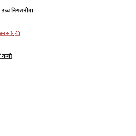
न उच्च निगरानीमा
गर्‍यो