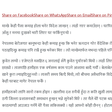
Share on Facebook
Share on WhatsApp
Share on Email
Share on Pi
मान्छे केही पैसा कमाइ हाेला भनेर विदेश जान्छन् । त्यहाँ गएर कमाउँछन् । घरपिरव
आँसु र मनमा दुःखकाे भारी लिएर घर फर्किनुपर्‍याे ।
नेपालमा बेरोजगार बस्नुभन्दा केही कमाइ हुन्छ कि भनेर ऋनदान गरेर वैदेशिक र
पठाइदिन्छु कमाइ पनि राम्रै हुन्छ भनेका थिए । त्यो मान्छेमार्फत मभन्दा पहिले
कुवेत लग्यो । एजेण्टले मसहित ६ जनालाई सँगै कुवेत पुर्याएको थियो । त्यहाँ ल
छाड्यो । त्यसपछि हामीहरु एक वर्षसम्म काम पाउने आशामा बस्दै गयौँ । बेलाबेला 
खाने कुरा ल्याइदिनुहुन्थ्यो । त्यसरी समय बित्दै थियो, त्यो बीचमा अवैधानिक
केही घरबाट मागेर नेपाल फर्केँ ।
हामीहरुको लागि सानो रकम होइन । खल्तीमा दश रुपैयाँ हुँदा त कति खुसी लाग्छ,
ठगी जिल्ला प्रशासनबाटै समाधान हुन्छन् भन्ने सुनेको थिएँ । तर मैले धेरै पटक
काठमाण्डौ आउजाउ गर्नमै धेरै पैसा सकिसक्यो । यहाँ आफ्नो कोही छैनन् । होटलमै