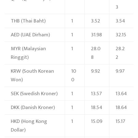
3
THB
(Thai Baht)
1
3.52
3.54
AED
(UAE Dirham)
1
31.98
32.15
MYR
(Malaysian
1
28.0
28.2
Ringgit)
8
2
KRW
(South Korean
10
9.92
9.97
Won)
0
SEK
(Swedish Kroner)
1
13.57
13.64
DKK
(Danish Kroner)
1
18.54
18.64
HKD
(Hong Kong
1
15.09
15.17
Dollar)