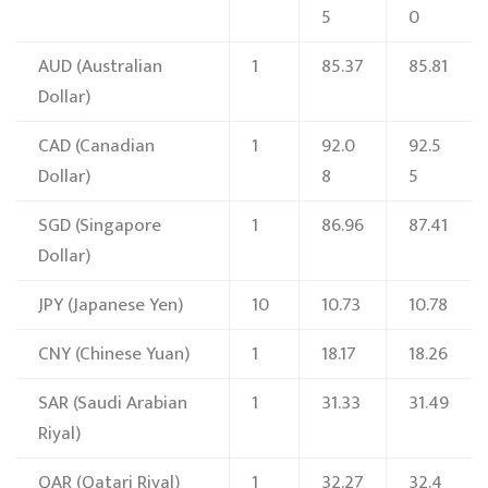
5
0
AUD
(Australian
1
85.37
85.81
Dollar)
CAD
(Canadian
1
92.0
92.5
Dollar)
8
5
SGD
(Singapore
1
86.96
87.41
Dollar)
JPY
(Japanese Yen)
10
10.73
10.78
CNY
(Chinese Yuan)
1
18.17
18.26
SAR
(Saudi Arabian
1
31.33
31.49
Riyal)
QAR
(Qatari Riyal)
1
32.27
32.4