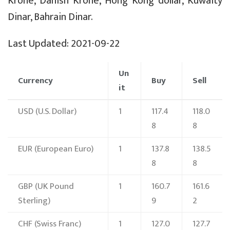
Krone, Danish Krone, Hong Kong dollar, Kuwaity
Dinar, Bahrain Dinar.
Last Updated: 2021-09-22
Un
Currency
Buy
Sell
it
USD
(U.S. Dollar)
1
117.4
118.0
8
8
EUR
(European Euro)
1
137.8
138.5
8
8
GBP
(UK Pound
1
160.7
161.6
Sterling)
9
2
CHF
(Swiss Franc)
1
127.0
127.7