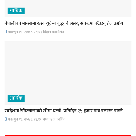
आर्थिक
नेपालीको भान्सामा रुस–युक्रेन युद्धको असर, संकटमा पर्दैछन् तेल उद्योग
फाल्गुन १९, २०७८ ०८;०९ बिहान प्रकाशित
आर्थिक
स्वदेशमा रेमिट्यान्सको सीमा घट्यो, प्रतिदिन २५ हजार मात्र पठाउन पाइने
फाल्गुन १८, २०७८ २१;१९ मध्यान्ह प्रकाशित