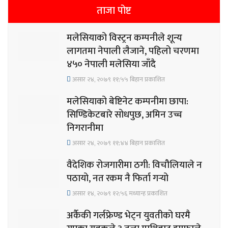
ताजा पोष्ट
मलेसियाको विस्ट्रन कम्पनीले शून्य
लागतमा नेपाली लैजाने, पहिलो चरणमा
४५० नेपाली मलेसिया जाँदै
असार २४, २०७९ ११;५५ बिहान प्रकाशित
मलेसियाको बेष्टिनेट कम्पनीमा छापा:
सिण्डिकेटबारे सोधपुछ, अमिन उच्च
निगरानीमा
असार २४, २०७९ ११;४४ बिहान प्रकाशित
वैदेशिक रोजगारीमा ठगी: विचौलियाले न
पठायो, नत रकम नै फिर्ता गर्‍यो
असार १४, २०७९ १२;५६ मध्यान्ह प्रकाशित
अर्कैकी गर्लफ्रेण्ड भेट्न युवतीको घरमै