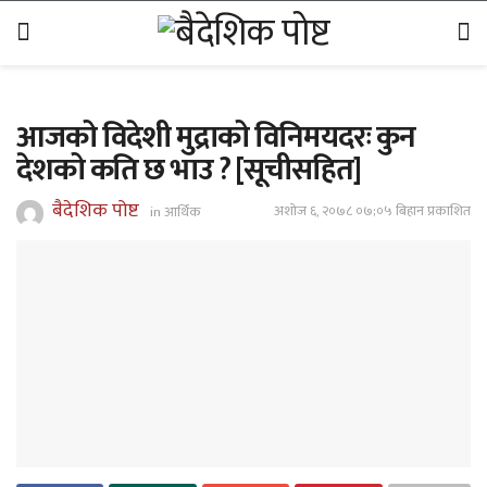
आजको विदेशी मुद्राको विनिमयदरः कुन
देशको कति छ भाउ ? [सूचीसहित]
बैदेशिक पोष्ट
अशोज ६, २०७८ ०७;०५ बिहान प्रकाशित
in
आर्थिक