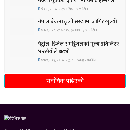
गएका युवकले ३ तला माथिबाट हाम्फाले
चैत्र ६, २०७८ ११;४२ बिहान प्रकाशित
नेपाल बैंकमा ठूलो संख्यामा जागिर खुल्यो
फाल्गुन २०, २०७८ १२;२० मध्यान्ह प्रकाशित
पेट्रोल, डिजेल र मट्टितेलको मूल्य प्रतिलिटर
५ रूपैयाँले बढ्यो
फाल्गुन १९, २०७८ २१;३८ मध्यान्ह प्रकाशित
सर्वाधिक पढिएको