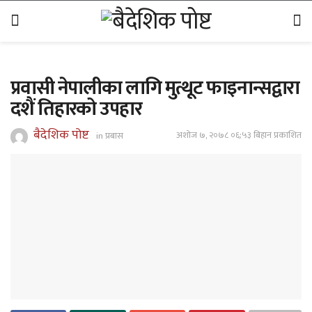
प्रवासी नेपालीका लागि मुत्थूट फाइनान्सद्वारा
दशैं तिहारको उपहार
बैदेशिक पोष्ट
अशोज ७, २०७८ ०६;५३ बिहान प्रकाशित
in
प्रबास