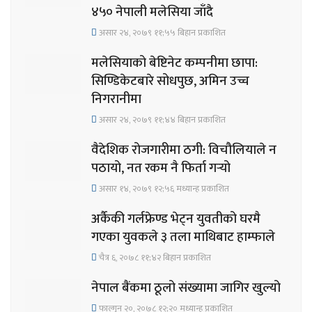
४५० नेपाली मलेसिया जाँदै
असार २४, २०७९ ११;५५ बिहान प्रकाशित
मलेसियाको बेष्टिनेट कम्पनीमा छापा:
सिण्डिकेटबारे सोधपुछ, अमिन उच्च
निगरानीमा
असार २४, २०७९ ११;४४ बिहान प्रकाशित
वैदेशिक रोजगारीमा ठगी: विचौलियाले न
पठायो, नत रकम नै फिर्ता गर्‍यो
असार १४, २०७९ १२;५६ मध्यान्ह प्रकाशित
अर्कैकी गर्लफ्रेण्ड भेट्न युवतीको घरमै
गएका युवकले ३ तला माथिबाट हाम्फाले
चैत्र ६, २०७८ ११;४२ बिहान प्रकाशित
नेपाल बैंकमा ठूलो संख्यामा जागिर खुल्यो
फाल्गुन २०, २०७८ १२;२० मध्यान्ह प्रकाशित