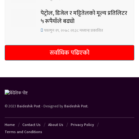
पेट्रोल, डिजेल र मट्टितेलको मूल्य प्रतिलिटर
५ रूपैयाँले बढ्यो
फाल्गुन १९, २०७८ २१;३८ मध्यान्ह प्रकाशित
सर्वाधिक पढिएको
© 2023
Baideshik Post
- Designed by
Baideshik Post
.
Home
Contact Us
About Us
Privacy Policy
Terms and Conditions