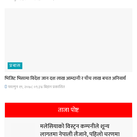
प्रबास
भिजिट भिसामा विदेश जान दश लाख आम्दानी र पाँच लाख बचत अनिवार्य
फाल्गुन १९, २०७८ ०९;३४ बिहान प्रकाशित
ताजा पोष्ट
मलेसियाको विस्ट्रन कम्पनीले शून्य
लागतमा नेपाली लैजाने, पहिलो चरणमा