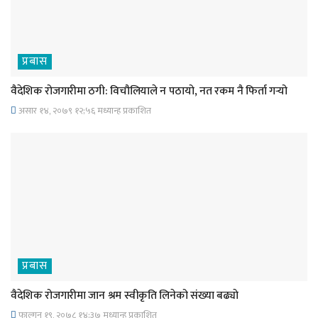
प्रबास
वैदेशिक रोजगारीमा ठगी: विचौलियाले न पठायो, नत रकम नै फिर्ता गर्‍यो
असार १४, २०७९ १२;५६ मध्यान्ह प्रकाशित
प्रबास
वैदेशिक रोजगारीमा जान श्रम स्वीकृति लिनेको संख्या बढ्याे
फाल्गुन १९, २०७८ १४;३७ मध्यान्ह प्रकाशित