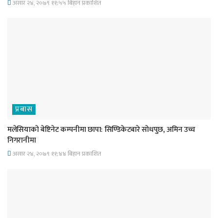
असार २४, २०७९ ११;५५ बिहान प्रकाशित
प्रबास
मलेसियाको बेष्टिनेट कम्पनीमा छापा: सिण्डिकेटबारे सोधपुछ, अमिन उच्च
निगरानीमा
असार २४, २०७९ ११;४४ बिहान प्रकाशित