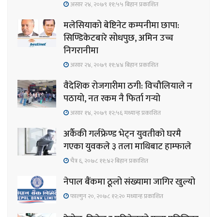
असार २४, २०७९ ११;५५ बिहान प्रकाशित
मलेसियाको बेष्टिनेट कम्पनीमा छापा:
सिण्डिकेटबारे सोधपुछ, अमिन उच्च
निगरानीमा
असार २४, २०७९ ११;४४ बिहान प्रकाशित
वैदेशिक रोजगारीमा ठगी: विचौलियाले न
पठायो, नत रकम नै फिर्ता गर्‍यो
असार १४, २०७९ १२;५६ मध्यान्ह प्रकाशित
अर्कैकी गर्लफ्रेण्ड भेट्न युवतीको घरमै
गएका युवकले ३ तला माथिबाट हाम्फाले
चैत्र ६, २०७८ ११;४२ बिहान प्रकाशित
नेपाल बैंकमा ठूलो संख्यामा जागिर खुल्यो
फाल्गुन २०, २०७८ १२;२० मध्यान्ह प्रकाशित