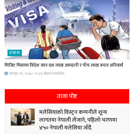
प्रबास
भिजिट भिसामा विदेश जान दश लाख आम्दानी र पाँच लाख बचत अनिवार्य
फाल्गुन १९, २०७८ ०९;३४ बिहान प्रकाशित
ताजा पोष्ट
मलेसियाको विस्ट्रन कम्पनीले शून्य
लागतमा नेपाली लैजाने, पहिलो चरणमा
४५० नेपाली मलेसिया जाँदै