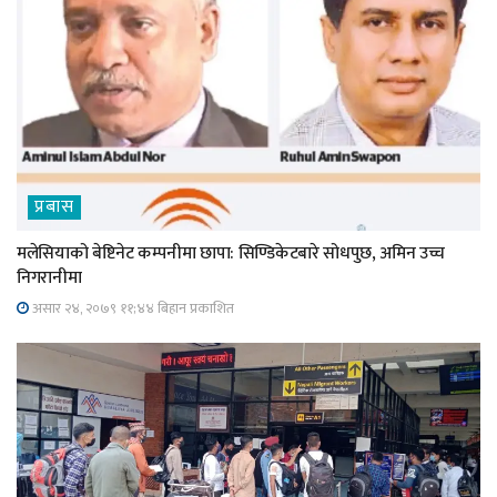
प्रबास
मलेसियाको बेष्टिनेट कम्पनीमा छापा: सिण्डिकेटबारे सोधपुछ, अमिन उच्च
निगरानीमा
असार २४, २०७९ ११;४४ बिहान प्रकाशित