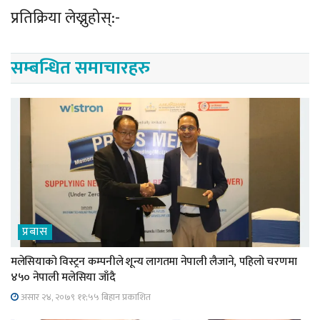
प्रतिक्रिया लेख्नुहोस्:-
सम्बन्धित समाचारहरु
प्रबास
मलेसियाको विस्ट्रन कम्पनीले शून्य लागतमा नेपाली लैजाने, पहिलो चरणमा
४५० नेपाली मलेसिया जाँदै
असार २४, २०७९ ११;५५ बिहान प्रकाशित