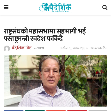
राष्ट्रसंघको महासभामा सहभागी भई
परराष्ट्रमन्त्री स्वदेश फर्किदै
बैदेशिक पोष्ट
अशोज १३, २०७८ १३;३७ मध्यान्ह प्रकाशित
in
प्रबास