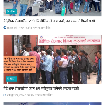
प्रबास
वैदेशिक रोजगारीमा ठगी: विचौलियाले न पठायो, नत रकम नै फिर्ता गर्‍यो
असार १४, २०७९ १२;५६ मध्यान्ह प्रकाशित
प्रबास
वैदेशिक रोजगारीमा जान श्रम स्वीकृति लिनेको संख्या बढ्याे
फाल्गुन १९, २०७८ १४;३७ मध्यान्ह प्रकाशित