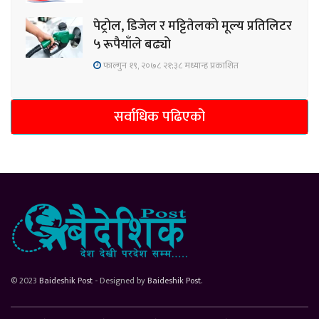
पेट्रोल, डिजेल र मट्टितेलको मूल्य प्रतिलिटर
५ रूपैयाँले बढ्यो
फाल्गुन १९, २०७८ २१;३८ मध्यान्ह प्रकाशित
सर्वाधिक पढिएको
© 2023
Baideshik Post
- Designed by
Baideshik Post
.