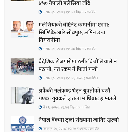
४५० नेपाली मलेसिया जाँदै
असार २४, २०७९ ११;५५ बिहान प्रकाशित
मलेसियाको बेष्टिनेट कम्पनीमा छापा:
सिण्डिकेटबारे सोधपुछ, अमिन उच्च
निगरानीमा
असार २४, २०७९ ११;४४ बिहान प्रकाशित
वैदेशिक रोजगारीमा ठगी: विचौलियाले न
पठायो, नत रकम नै फिर्ता गर्‍यो
असार १४, २०७९ १२;५६ मध्यान्ह प्रकाशित
अर्कैकी गर्लफ्रेण्ड भेट्न युवतीको घरमै
गएका युवकले ३ तला माथिबाट हाम्फाले
चैत्र ६, २०७८ ११;४२ बिहान प्रकाशित
नेपाल बैंकमा ठूलो संख्यामा जागिर खुल्यो
फाल्गुन २०, २०७८ १२;२० मध्यान्ह प्रकाशित