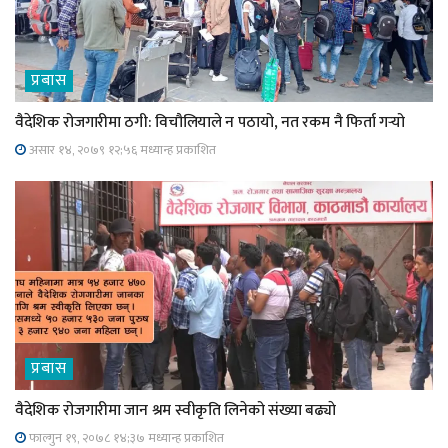
प्रबास
वैदेशिक रोजगारीमा ठगी: विचौलियाले न पठायो, नत रकम नै फिर्ता गर्‍यो
असार १४, २०७९ १२;५६ मध्यान्ह प्रकाशित
प्रबास
वैदेशिक रोजगारीमा जान श्रम स्वीकृति लिनेको संख्या बढ्याे
फाल्गुन १९, २०७८ १४;३७ मध्यान्ह प्रकाशित