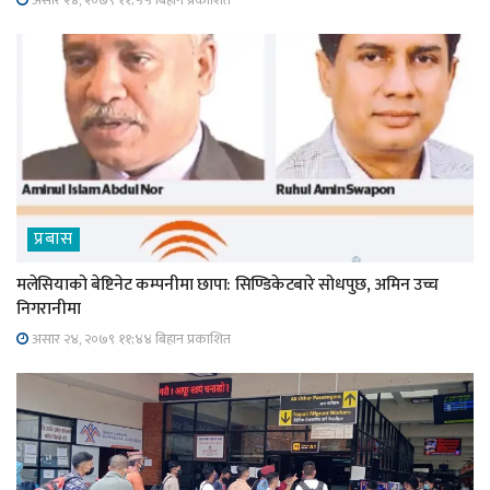
प्रबास
मलेसियाको बेष्टिनेट कम्पनीमा छापा: सिण्डिकेटबारे सोधपुछ, अमिन उच्च
निगरानीमा
असार २४, २०७९ ११;४४ बिहान प्रकाशित