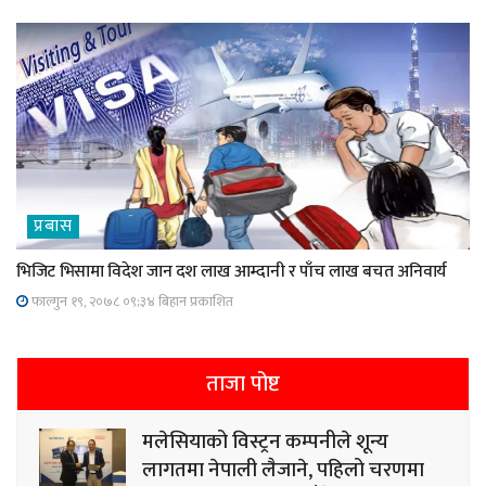
प्रबास
भिजिट भिसामा विदेश जान दश लाख आम्दानी र पाँच लाख बचत अनिवार्य
फाल्गुन १९, २०७८ ०९;३४ बिहान प्रकाशित
ताजा पोष्ट
मलेसियाको विस्ट्रन कम्पनीले शून्य
लागतमा नेपाली लैजाने, पहिलो चरणमा