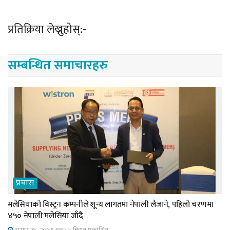
प्रतिक्रिया लेख्नुहोस्:-
सम्बन्धित समाचारहरु
प्रबास
मलेसियाको विस्ट्रन कम्पनीले शून्य लागतमा नेपाली लैजाने, पहिलो चरणमा
४५० नेपाली मलेसिया जाँदै
असार २४, २०७९ ११;५५ बिहान प्रकाशित