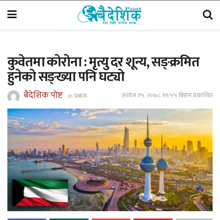
कुवेतमा कोरोना : मृत्यु दर शून्य, सङ्क्रमित
हुनेको सङ्ख्या पनि घट्यो
बैदेशिक पोष्ट
अशोज १५, २०७८ ११;५५ बिहान प्रकाशित
in
प्रबास