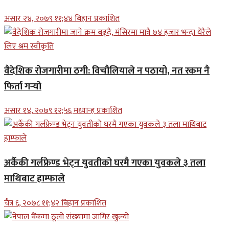
असार २४, २०७९ ११;४४ बिहान प्रकाशित
वैदेशिक रोजगारीमा ठगी: विचौलियाले न पठायो, नत रकम नै
फिर्ता गर्‍यो
असार १४, २०७९ १२;५६ मध्यान्ह प्रकाशित
अर्कैकी गर्लफ्रेण्ड भेट्न युवतीको घरमै गएका युवकले ३ तला
माथिबाट हाम्फाले
चैत्र ६, २०७८ ११;४२ बिहान प्रकाशित