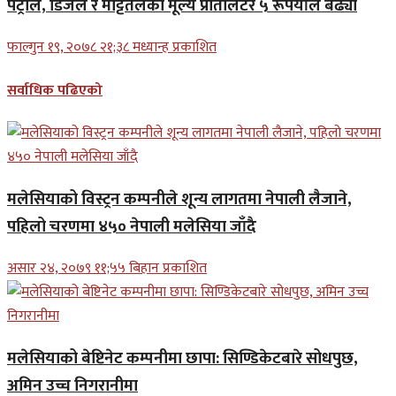
पेट्रोल, डिजेल र मट्टितेलको मूल्य प्रतिलिटर ५ रूपैयाँले बढ्यो
फाल्गुन १९, २०७८ २१;३८ मध्यान्ह प्रकाशित
सर्वाधिक पढिएको
मलेसियाको विस्ट्रन कम्पनीले शून्य लागतमा नेपाली लैजाने,
पहिलो चरणमा ४५० नेपाली मलेसिया जाँदै
असार २४, २०७९ ११;५५ बिहान प्रकाशित
मलेसियाको बेष्टिनेट कम्पनीमा छापा: सिण्डिकेटबारे सोधपुछ,
अमिन उच्च निगरानीमा