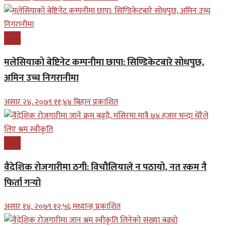
प्रबास
मलेसियाको बेष्टिनेट कम्पनीमा छापा: सिण्डिकेटबारे सोधपुछ,
अमिन उच्च निगरानीमा
असार २४, २०७९ ११;४४ बिहान प्रकाशित
प्रबास
वैदेशिक रोजगारीमा ठगी: विचौलियाले न पठायो, नत रकम नै
फिर्ता गर्‍यो
असार १४, २०७९ १२;५६ मध्यान्ह प्रकाशित