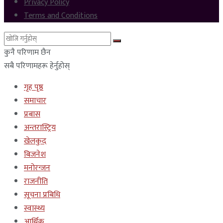
Privacy Policy
Terms and Conditions
कुनै परिणाम छैन
सबै परिणामहरू हेर्नुहोस्
गृह पृष्ठ
समाचार
प्रबास
अन्तरास्ट्रिय
खेलकुद
बिजनेश
मनोरन्जन
राजनीति
सूचना प्रबिधि
स्वास्थ्य
आर्थिक