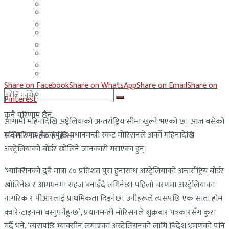
मलेसिया
बहराईन
युएई
मलेसिया
लेबनान
युएई
साउदी अरब
लेबनान
Share on Facebook
Share on WhatsApp
Share on Email
Share on
साउदी अरब
Pinterest
कुनै परिणाम छैन
आगामी महिनादेखि अष्ट्रेलियाको अन्तर्राष्ट्रिय सीमा खुल्ने भएको छ। आज बसेको
मन्त्रिपरिषद बैठकपछि प्रधानमन्त्री स्कट मोरिसनले अर्को महिनादेखि
सबै परिणामहरू हेर्नुहोस्
अस्ट्रेलियाको बोर्डर खोलिने जानकारी गराएका हुन्।
‘भ्याक्सिनको दुबै मात्रा ८० प्रतिशत पुरा हुनासाथ अस्ट्रेलियाको अन्तर्राष्ट्रिय बोर्डर
खोलिनेछ र आगमनमा सहज बनाइँदै लगिनेछ। पहिलो चरणमा अस्ट्रेलियाका
नागरिक र पीआरलाई प्राथमिकता दिइनेछ। उनीहरूले त्यसपछि एक साता होम
क्वारेन्टाइनमा बस्नुपर्नेहुन्छ’, प्रधानमन्त्री मोरिसनले शुक्रबार पत्रकारसँग कुरा
गर्दै भने, ‘त्यसपछि भ्याक्सीन लगाएका अस्ट्रेलियनको लागि बिदेश भ्रमणको पनि