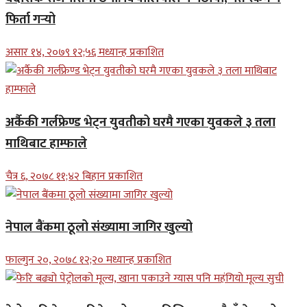
फिर्ता गर्‍यो
असार १४, २०७९ १२;५६ मध्यान्ह प्रकाशित
अर्कैकी गर्लफ्रेण्ड भेट्न युवतीको घरमै गएका युवकले ३ तला
माथिबाट हाम्फाले
चैत्र ६, २०७८ ११;४२ बिहान प्रकाशित
नेपाल बैंकमा ठूलो संख्यामा जागिर खुल्यो
फाल्गुन २०, २०७८ १२;२० मध्यान्ह प्रकाशित