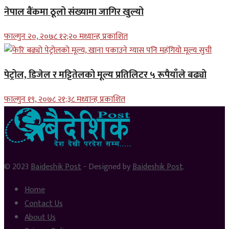
नेपाल बैंकमा ठूलो संख्यामा जागिर खुल्यो
फाल्गुन २०, २०७८ १२;२० मध्यान्ह प्रकाशित
पेट्रोल, डिजेल र मट्टितेलको मूल्य प्रतिलिटर ५ रूपैयाँले बढ्यो
फाल्गुन १९, २०७८ २१;३८ मध्यान्ह प्रकाशित
© 2023
Baideshik Post
- Designed by
Baideshik Post
.
Home
Contact Us
About Us