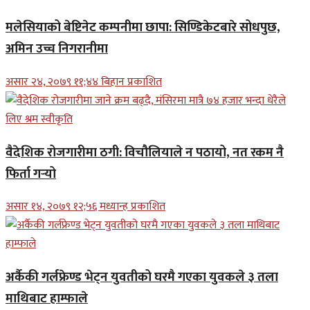
मलेसियाको बेष्टिनेट कम्पनीमा छापा: सिण्डिकेटबारे सोधपुछ,
अमिन उच्च निगरानीमा
असार २४, २०७९ ११;४४ बिहान प्रकाशित
वैदेशिक रोजगारीमा ठगी: विचौलियाले न पठायो, नत रकम नै
फिर्ता गर्‍यो
असार १४, २०७९ १२;५६ मध्यान्ह प्रकाशित
अर्कैकी गर्लफ्रेण्ड भेट्न युवतीको घरमै गएका युवकले ३ तला
माथिबाट हाम्फाले