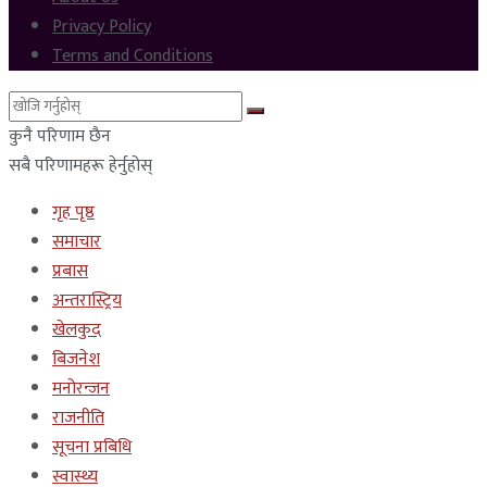
Privacy Policy
Terms and Conditions
कुनै परिणाम छैन
सबै परिणामहरू हेर्नुहोस्
गृह पृष्ठ
समाचार
प्रबास
अन्तरास्ट्रिय
खेलकुद
बिजनेश
मनोरन्जन
राजनीति
सूचना प्रबिधि
स्वास्थ्य