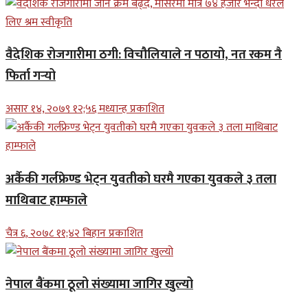
वैदेशिक रोजगारीमा ठगी: विचौलियाले न पठायो, नत रकम नै
फिर्ता गर्‍यो
असार १४, २०७९ १२;५६ मध्यान्ह प्रकाशित
अर्कैकी गर्लफ्रेण्ड भेट्न युवतीको घरमै गएका युवकले ३ तला
माथिबाट हाम्फाले
चैत्र ६, २०७८ ११;४२ बिहान प्रकाशित
नेपाल बैंकमा ठूलो संख्यामा जागिर खुल्यो