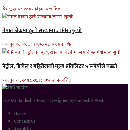
चैत्र ६, २०७८ ११;४२ बिहान प्रकाशित
नेपाल बैंकमा ठूलो संख्यामा जागिर खुल्यो
फाल्गुन २०, २०७८ १२;२० मध्यान्ह प्रकाशित
पेट्रोल, डिजेल र मट्टितेलको मूल्य प्रतिलिटर ५ रूपैयाँले बढ्यो
फाल्गुन १९, २०७८ २१;३८ मध्यान्ह प्रकाशित
© 2023
Baideshik Post
- Designed by
Baideshik Post
.
Home
Contact Us
About Us