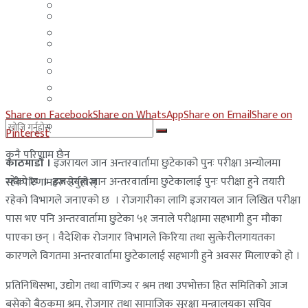
मलेसिया
बहराईन
युएई
मलेसिया
लेबनान
युएई
साउदी अरब
लेबनान
Share on Facebook
Share on WhatsApp
Share on Email
Share on
साउदी अरब
Pinterest
कुनै परिणाम छैन
काठमाडौँ ।
इजरायल जान अन्तरवार्तामा छुटेकाको पुनः परीक्षा अन्योलमा
रहेको छ । इजरायल जान अन्तरवार्तामा छुटेकालाई पुनः परीक्षा हुने तयारी
सबै परिणामहरू हेर्नुहोस्
रहेको विभागले जनाएको छ । रोजगारीका लागि इजरायल जान लिखित परीक्षा
पास भए पनि अन्तरवार्तामा छुटेका ५१ जनाले परीक्षामा सहभागी हुन मौका
पाएका छन् । वैदेशिक रोजगार विभागले किरिया तथा सुत्केरीलगायतका
कारणले विगतमा अन्तरवार्तामा छुटेकालाई सहभागी हुने अवसर मिलाएको हो ।
प्रतिनिधिसभा, उद्योग तथा वाणिज्य र श्रम तथा उपभोक्ता हित समितिको आज
बसेको बैठकमा श्रम, रोजगार तथा सामाजिक सुरक्षा मन्त्रालयका सचिव