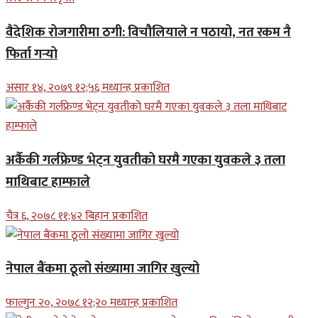
वैदेशिक रोजगारीमा ठगी: विचौलियाले न पठायो, नत रकम नै
फिर्ता गर्‍यो
असार १४, २०७९ १२;५६ मध्यान्ह प्रकाशित
अर्कैकी गर्लफ्रेण्ड भेट्न युवतीको घरमै गएका युवकले ३ तला
माथिबाट हाम्फाले
चैत्र ६, २०७८ ११;४२ बिहान प्रकाशित
नेपाल बैंकमा ठूलो संख्यामा जागिर खुल्यो
फाल्गुन २०, २०७८ १२;२० मध्यान्ह प्रकाशित