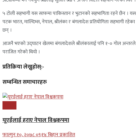
अट्याकमा भने नवयुग श्रेष्ठलाई सुजल श्रेष्ठ र अन्जन विष्टले सहयोग गरेका थिए ।
५ टोली सहभागी यस साफमा पाकिस्तान र भुटानको सहभागिता रहने छैन । यस
पटक भारत, माल्दिभ्स, नेपाल, श्रीलंका र बंगलादेश प्रतियोगिता सहभागी रहेका
छन् ।
आजनै भएको उद्घाटन खेलमा बंगलादेशले श्रीलंकालाई पनि १-० गोल अन्तरले
पराजित गरेको थियो ।
प्रतिक्रिया लेख्नुहोस्:-
सम्बन्धित समाचारहरु
खेलकुद
यूएईलाई हराए नेपाल विश्वकपमा
फाल्गुन १०, २०७८ ०९;१४ बिहान प्रकाशित