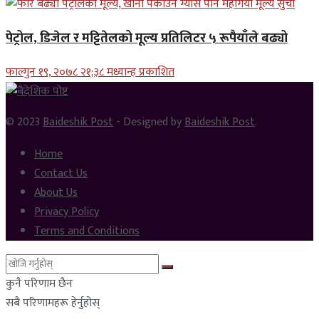
पेट्रोल, डिजेल र मट्टितेलको मूल्य प्रतिलिटर ५ रूपैयाँले बढ्यो
फाल्गुन १९, २०७८ २१;३८ मध्यान्ह प्रकाशित
© 2023
Baideshik Post
- Designed by
Baideshik Post
.
Home
Contact Us
About Us
Privacy Policy
Terms and Conditions
कुनै परिणाम छैन
सबै परिणामहरू हेर्नुहोस्