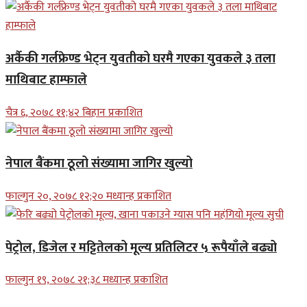
अर्कैकी गर्लफ्रेण्ड भेट्न युवतीको घरमै गएका युवकले ३ तला
माथिबाट हाम्फाले
चैत्र ६, २०७८ ११;४२ बिहान प्रकाशित
नेपाल बैंकमा ठूलो संख्यामा जागिर खुल्यो
फाल्गुन २०, २०७८ १२;२० मध्यान्ह प्रकाशित
पेट्रोल, डिजेल र मट्टितेलको मूल्य प्रतिलिटर ५ रूपैयाँले बढ्यो
फाल्गुन १९, २०७८ २१;३८ मध्यान्ह प्रकाशित