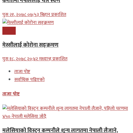
कराँतेमा नेपाललाई चार स्वर्ण
पुस २१, २०७८ ०७;५३ बिहान प्रकाशित
खेलकुद
मेस्सीलाई कोरोना सङ्क्रमण
पुस १८, २०७८ २०;४२ मध्यान्ह प्रकाशित
ताजा पोष्ट
सर्वाधिक पढिएको
ताजा पोष्ट
मलेसियाको विस्ट्रन कम्पनीले शून्य लागतमा नेपाली लैजाने,