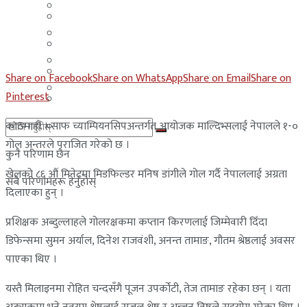
मलेसिया
बहराईन
युएई
मलेसिया
लेबनान
युएई
Share on Facebook
Share on WhatsApp
Share on Email
Share on
साउदी अरब
Pinterest
लेबनान
काठमाडौं । साफ च्याम्पियनसिपअन्तर्गत आयोजक माल्दिभ्सलाई नेपालले १-०
साउदी अरब
गोल अन्तरले पराजित गरेको छ ।
कुनै परिणाम छैन
खेलको ८६ औं मिनेटमा मिडफिल्डर मनिष डांगीले गोल गर्दै नेपाललाई अग्रता
सबै परिणामहरू हेर्नुहोस्
दिलाएका हुन् ।
प्रशिक्षक अब्दुल्लाहले गोलरक्षकमा कप्तान किरणलाई जिम्मेवारी दिँदा
डिफेन्समा सुमन अर्याल, दिनेश राजवंशी, अनन्त तामाङ, गौतम श्रेष्ठलाई अवसर
पाएका थिए ।
यस्तै मिलाइनमा रोहित चन्दसँगै पूजन उपर्कोटी, तेज तामाङ रहेका छन् । यता