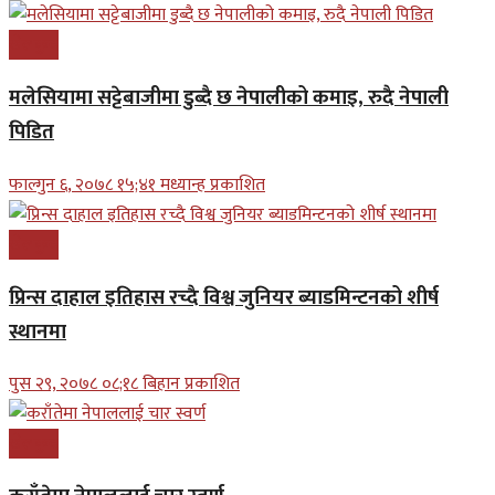
खेलकुद
मलेसियामा सट्टेबाजीमा डुब्दै छ नेपालीको कमाइ, रुदै नेपाली
पिडित
फाल्गुन ६, २०७८ १५;४१ मध्यान्ह प्रकाशित
खेलकुद
प्रिन्स दाहाल इतिहास रच्दै विश्व जुनियर ब्याडमिन्टनको शीर्ष
स्थानमा
पुस २९, २०७८ ०८;१८ बिहान प्रकाशित
खेलकुद