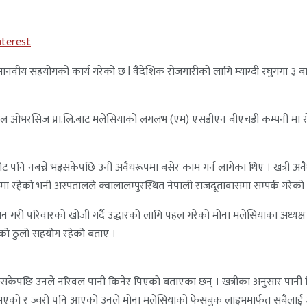
nterest
मानवीय सहयोगको कार्य गरेको छ l वैदेशिक रोजगारीको लागि म्याग्दी रघुगंगा ३ बाट
नेशनल ओभरसिज प्रा.लि.बाट मलेसियाको लगलभ (एम) एसडीएन बीएचडी कम्पनी मा रोज
ंगेट पनि नबच्ने भइसकेपछि उनी अवैधरूपमा बसेर काम गर्न लागेका थिए । खत्री अ
ा रहेको भनी अस्पतालले क्वालालम्पुरस्थित नेपाली राजदूतावासमा सम्पर्क गरे
िचान गरी परिवारको खोजी गर्दै उद्धारको लागि पहल गरेको मोना मलेसियाका अध्यक्
को ठुलो सहयोग रहेको बताए ।
लगाइसकेपछि उनले नरिवल पानी किनेर पिएको बताएका छन् । खत्रीका अनुसार पानी
 भएको र ज्वरो पनि आएको उनले मोना मलेसियाको फेसबुक लाइभमार्फत सबैलाई