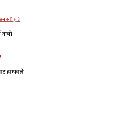
गर्‍यो
ाट हाम्फाले