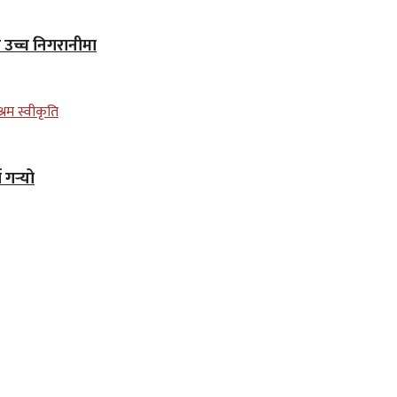
न उच्च निगरानीमा
गर्‍यो