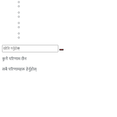
मलेसिया
बहराईन
युएई
मलेसिया
लेबनान
युएई
साउदी अरब
लेबनान
साउदी अरब
कुनै परिणाम छैन
सबै परिणामहरू हेर्नुहोस्