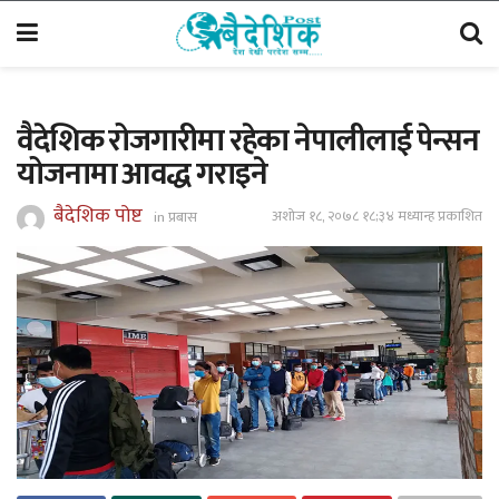
वैदेशिक रोजगारीमा रहेका नेपालीलाई पेन्सन
योजनामा आवद्ध गराइने
बैदेशिक पोष्ट
अशोज १८, २०७८ १८;३४ मध्यान्ह प्रकाशित
in
प्रबास