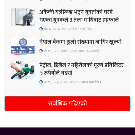
अर्कैकी गर्लफ्रेण्ड भेट्न युवतीको घरमै
गएका युवकले ३ तला माथिबाट हाम्फाले
चैत्र ६, २०७८ ११;४२ बिहान प्रकाशित
नेपाल बैंकमा ठूलो संख्यामा जागिर खुल्यो
फाल्गुन २०, २०७८ १२;२० मध्यान्ह प्रकाशित
पेट्रोल, डिजेल र मट्टितेलको मूल्य प्रतिलिटर
५ रूपैयाँले बढ्यो
फाल्गुन १९, २०७८ २१;३८ मध्यान्ह प्रकाशित
सर्वाधिक पढिएको