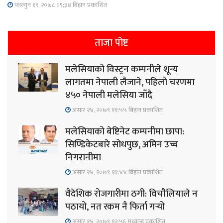
फाल्गुन १९, २०७८ ०९;३४ बिहान प्रकाशित
ताजा पोष्ट
मलेसियाको विस्ट्रन कम्पनीले शून्य
लागतमा नेपाली लैजाने, पहिलो चरणमा
४५० नेपाली मलेसिया जाँदै
असार २४, २०७९ ११;५५ बिहान प्रकाशित
मलेसियाको बेष्टिनेट कम्पनीमा छापा:
सिण्डिकेटबारे सोधपुछ, अमिन उच्च
निगरानीमा
असार २४, २०७९ ११;४४ बिहान प्रकाशित
वैदेशिक रोजगारीमा ठगी: विचौलियाले न
पठायो, नत रकम नै फिर्ता गर्‍यो
असार १४, २०७९ १२;५६ मध्यान्ह प्रकाशित