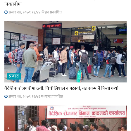
निगरानीमा
असार २४, २०७९ ११;४४ बिहान प्रकाशित
प्रबास
वैदेशिक रोजगारीमा ठगी: विचौलियाले न पठायो, नत रकम नै फिर्ता गर्‍यो
असार १४, २०७९ १२;५६ मध्यान्ह प्रकाशित