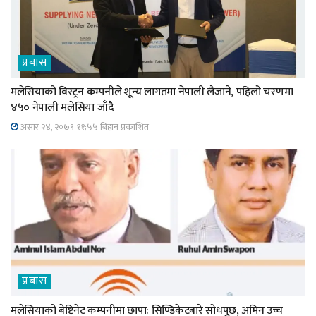
प्रबास
मलेसियाको विस्ट्रन कम्पनीले शून्य लागतमा नेपाली लैजाने, पहिलो चरणमा
४५० नेपाली मलेसिया जाँदै
असार २४, २०७९ ११;५५ बिहान प्रकाशित
प्रबास
मलेसियाको बेष्टिनेट कम्पनीमा छापा: सिण्डिकेटबारे सोधपुछ, अमिन उच्च