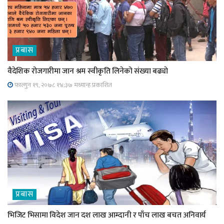
प्रबास
वैदेशिक रोजगारीमा जान श्रम स्वीकृति लिनेको संख्या बढ्याे
फाल्गुन १९, २०७८ १४;३७ मध्यान्ह प्रकाशित
प्रबास
भिजिट भिसामा विदेश जान दश लाख आम्दानी र पाँच लाख बचत अनिवार्य