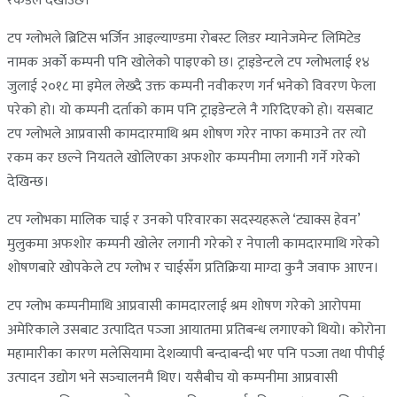
रेकर्डले देखाउँछ।
टप ग्लोभले ब्रिटिस भर्जिन आइल्याण्डमा रोबस्ट लिडर म्यानेजमेन्ट लिमिटेड
नामक अर्को कम्पनी पनि खोलेको पाइएको छ। ट्राइडेन्टले टप ग्लोभलाई १४
जुलाई २०१८ मा इमेल लेख्दै उक्त कम्पनी नवीकरण गर्न भनेको विवरण फेला
परेको हो। यो कम्पनी दर्ताको काम पनि ट्राइडेन्टले नै गरिदिएको हो। यसबाट
टप ग्लोभले आप्रवासी कामदारमाथि श्रम शोषण गरेर नाफा कमाउने तर त्यो
रकम कर छल्ने नियतले खोलिएका अफशोर कम्पनीमा लगानी गर्ने गरेको
देखिन्छ।
टप ग्लोभका मालिक चाई र उनको परिवारका सदस्यहरूले ‘ट्याक्स हेवन’
मुलुकमा अफशोर कम्पनी खोलेर लगानी गरेको र नेपाली कामदारमाथि गरेको
शोषणबारे खोपकेले टप ग्लोभ र चाईसँग प्रतिक्रिया माग्दा कुनै जवाफ आएन।
टप ग्लोभ कम्पनीमाथि आप्रवासी कामदारलाई श्रम शोषण गरेको आरोपमा
अमेरिकाले उसबाट उत्पादित पञ्‍जा आयातमा प्रतिबन्ध लगाएको थियो। कोरोना
महामारीका कारण मलेसियामा देशव्यापी बन्दाबन्दी भए पनि पञ्‍जा तथा पीपीई
उत्पादन उद्योग भने सञ्‍चालनमै थिए। यसैबीच यो कम्पनीमा आप्रवासी