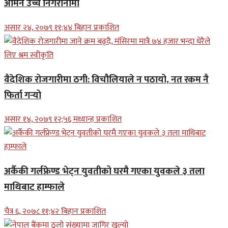
अमिन उच्च निगरानीमा
असार २४, २०७९ ११;४४ बिहान प्रकाशित
वैदेशिक रोजगारीमा ठगी: विचौलियाले न पठायो, नत रकम नै
फिर्ता गर्‍यो
असार १४, २०७९ १२;५६ मध्यान्ह प्रकाशित
अर्कैकी गर्लफ्रेण्ड भेट्न युवतीको घरमै गएका युवकले ३ तला
माथिबाट हाम्फाले
चैत्र ६, २०७८ ११;४२ बिहान प्रकाशित