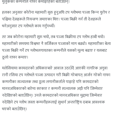
मुलुकका कम्पनीले नाफा कमाइरहेको बताउँछन्।
हलका अनुसार कोरोना महामारी सुरु हुनुअघि टप ग्लोभमा पञ्‍जा किन्‍न युरोप र
पश्चिमा देसहरूले नियन्त्रण जमाएका थिए। पञ्‍जा बिक्री गर्न ती देशहरूले
भनेअनुसार टप ग्लोभले काम गर्नुपर्थ्यो।
तर जब कोरोना महामारी सुरु भयो, तब पञ्‍जा बिक्रीमा टप ग्लोभ हाबी भयो।
महामारीको समयमा विश्वभर नै सर्जिकल पञ्‍जाको माग बढ्यो। महामारीका बेला
पञ्‍जा बिक्री गर्ने टप ग्लोभलगायतका कम्पनीले यसको मूल्य बढाए र यसबाट
ठूलो नाफा कमाए।
मलेसियामा कामदारको अधिकारबारे आवाज उठाउँदै आएकी नागरिक अगुवा
रानी रसिया टप ग्लोभले पञ्‍जा उत्पादन गरी बिक्री गरेबापत् आर्जन गरेको नाफा
कम्पनीका सञ्‍चालक तथा ठूला लगानीकर्ताले पाइरहे पनि कामदारको
मानवअधिकारको बारेमा सरकार र कम्पनी सञ्‍चालक अझै पनि जिम्मेवार
नदेखिएको बताउँछिन्। उनले कामदारको मानवअधिकार मुद्दामा जिम्मेवार
नदेखिने टप ग्लोभ जस्ता कम्पनीहरूलाई सुधार्न अन्तर्राष्ट्रिय दबाब आवश्यक
भएको बताउँछिन्।