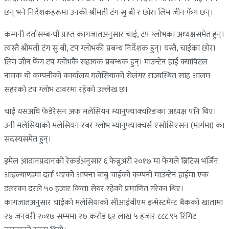
छन् भने निर्देशकहरूमा उनकी श्रीमती टंग सु बी र छोरा लिम जीन फेंग छन्।
कम्पनी दर्तासम्बन्धी प्राप्त कागजातअनुसार चाई, टप ग्लोभका अध्यक्षसमेत हुन्।
त्यस्तै श्रीमती टंग सु बी, टप ग्लोभकी प्रबन्ध निर्देशक हुन्। यस्तै, चाईका छोरा
लिम जीन फेंग टप ग्लोभकै सहायक प्रबन्धक हुन्। माउन्टेन हाई क्यापिटल
नामक यो कम्पनीको कार्यालय मलेसियाको सेलंगर राज्यस्थित साह आलम
सहरको टप ग्लोभ टावरमा रहेको उल्लेख छ।
चाई यसअघि फेडेरेसन अफ मलेसियन म्यानुफ्याक्चरिङका अध्यक्ष पनि थिए।
उनी मलेसियाको मलेसियन रबर ग्लोभ म्यानुफ्याक्चर्स एसोसिएसन (मार्गमा) का
सदस्यसमेत हुन्।
इमेल आदानप्रदानको रेकर्डअनुसार ६ फेब्रुअरी २०१७ मा फेंगले ब्रिटिस भर्जिन
आइल्याण्डमा दर्ता भएको आफ्ना बाबु चाईको कम्पनी माउन्टेन हाईमा एक
डलरका दरले ५० हजार कित्ता सेयर रहेको प्रमाणित गरेका थिए।
कागजातअनुसार चाईको मलेसियाको सीआईबीएम इन्भेस्टमेन्ट बैंकको खातामा
२४ जनवरी २०१७ सम्ममा २७ करोड ६२ लाख ५ हजार ८८८.९५ रिंगिट