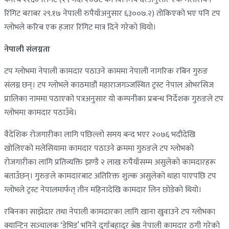
रिंगिट बराबर २९.१७ नेपाली रुपैयाँअनुसार ६३००७.२) तोकिएको भए पनि टप
ग्लोभले करिब एक हजार रिंगिट मात्र दिने गरेको थियो।
नेपाली संलग्नता
टप ग्लोभमा नेपाली कामदार पठाउने काममा नेपाली नागरिक रबिन गुरुङ
संलग्न छन्। टप ग्लोभले काठमाडौं महाराजगञ्‍जस्थित ट्रस्ट नेपाल ओभरसिज
प्रालिका नाममा पठाएको पत्रअनुसार यो कम्पनीका प्रबन्ध निर्देशक गुरुङले टप
ग्लोभमा कामदार पठाउँथे।
वैदेशिक रोजगारीका लागि पछिल्लो समय बन्द भएर २०७६ भदौदेखि
खोलिएको मलेसियामा कामदार पठाउने क्रममा गुरुङले टप ग्लोभको
रोजगारीका लागि प्रतिव्यक्ति झण्डै २ लाख रुपैयाँसम्म असुलेको कामदारहरू
बताउँछन्। गुरुङले कामदारबाट अतिरिक्त शुल्क असुलेको थाहा पाएपछि टप
ग्लोभले ट्रस्ट नेपालमार्फत् तीन महिनादेखि कामदार लिन छोडेको थियो।
रबिनका साझेदार तथा नेपाली कामदारका लागि खाना खुवाउने टप ग्लोभका
क्यान्टिन सञ्‍चालक ‘डेभिड’ भनिने दुर्गाबहादुर श्रेष्ठ नेपाली कामदार ठगी गरेको