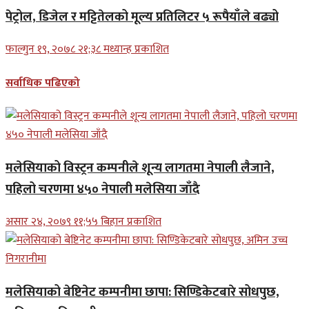
पेट्रोल, डिजेल र मट्टितेलको मूल्य प्रतिलिटर ५ रूपैयाँले बढ्यो
फाल्गुन १९, २०७८ २१;३८ मध्यान्ह प्रकाशित
सर्वाधिक पढिएको
मलेसियाको विस्ट्रन कम्पनीले शून्य लागतमा नेपाली लैजाने,
पहिलो चरणमा ४५० नेपाली मलेसिया जाँदै
असार २४, २०७९ ११;५५ बिहान प्रकाशित
मलेसियाको बेष्टिनेट कम्पनीमा छापा: सिण्डिकेटबारे सोधपुछ,