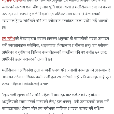
न्यूयोर्क टाइम्स
मा प्रकाशित समाचारअनुसार टप ग्लोभले विश्वको रबर पञ्‍जा
बजारको लगभग एक चौथाइ माग पूर्ति गर्छ। त्यसो त मलेसियामा रबरका पञ्‍जा
उत्पादन गर्ने कम्पनीहरूले विश्वको ६० प्रतिशत माग धान्छन्। बेलायतको
न्यासनल हेल्थ सर्भिसले पनि टप ग्लोभबाट उत्पादित पञ्‍जा प्रयोग गर्दै आएको
छ।
टप ग्लोभ
को वेबसाइटमा भएका विवरण अनुसार यो कम्पनीको पञ्‍जा उत्पादन
गर्ने कारखानाहरु मलेसिया, थाइल्याण्ड, भियतनाम र चीनमा छन्। टप ग्लोभमा
अमेरिका र युरोपका विभिन्‍न कम्पनीहरूको कम्तीमा पनि २१ करोड ७९ लाख
अमेरिकी डलर बराबरको लगानी छ।
मलेसियाका अधिकांश ठूला कम्पनी भ्रमण गरेर प्रवासी कामदारको अवस्थाबारे
अध्ययन गरेका अधिकारकर्मी एन्डी हल टप ग्लोभले अझै पनि कामदारलाई पूरा
तलब नदिएको खोपकेलाई बताए।
‘शून्य भर्ती शुल्क भनिए पनि पहिले नै कामदारबाट एजेन्टको सहयोगमा
असुलिएको रकम फिर्ता गरिएको छैन,’ हल भन्छन्। उनी उत्पादनको काम गर्ने
कामदारमाथि शोषण गरेर टप ग्लोभका मालिक र पञ्‍जा खरिद गर्ने पश्चिमा