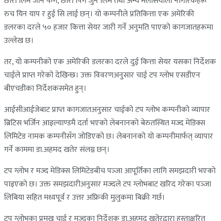
छोरा लिम जीन फेंग, छोरी पिंग जुन लिम तथा अन्य मलेसियाली नागरिकहरू
रुच यिन याप र हुई सि लाई छन्। यो कम्पनीले प्रतिकित्ता एक अमेरिकी
डलरका दरले ५० हजार कित्ता सेयर जारी गर्ने अनुमति पाएको कागजातहरूमा
उल्लेख छ।
तर, यो कम्पनीको एक अमेरिकी डलरका दरले दुई कित्ता सेयर यसका निर्देशक
चाईले प्राप्त गरेको देखिन्छ। उक्त विवरणअनुसार चाई टप ग्लोभ एसडीएन
बीएचडीका निर्देशकसमेत हुन्।
आईसीआईजेबाट प्राप्त कागजातअनुसार चाईको टप ग्लोभ कम्पनीको व्यापार
ब्रिटिस भर्जिन आइल्याण्डमै दर्ता भएको लेबनानको बेरुतस्थित मज्द मेडिक्स
लिमिटेड नामक कम्पनीसँग जोडिएको छ। लेबनानको यो कम्पनीमार्फत् व्यापार
गर्ने काममा डा.अहमद खतेर संलग्न छन्।
टप ग्लोभ र मज्द मेडिक्स लिमिटेडबीच पञ्‍जा आपूर्तिका लागि समझदारी भएको
पाइएको छ। उक्त समझदारीअनुसार मज्दले टप ग्लोभबाट खरिद गरेका पञ्‍जा
लिबिया सहित मध्यपूर्व र उत्तर अफ्रिकी मुलुकमा बिक्री गर्छ।
टप ग्लोभका प्रमुख चाई र मज्दका निर्देशक डा.अहमद खतेरद्वारा हस्ताक्षरित