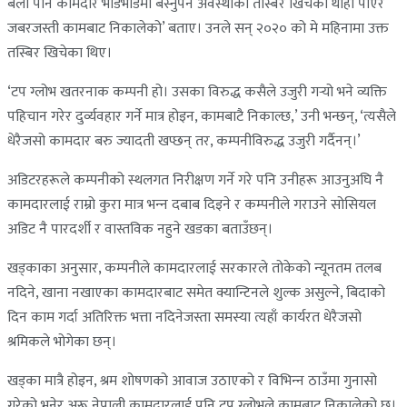
बेला पनि कामदार भीडभाडमा बस्नुपर्ने अवस्थाको तस्बिर खिचेको थाहा पाएर
जबरजस्ती कामबाट निकालेको’ बताए। उनले सन् २०२० को मे महिनामा उक्त
तस्बिर खिचेका थिए।
‘टप ग्लोभ खतरनाक कम्पनी हो। उसका विरुद्ध कसैले उजुरी गर्‍यो भने व्यक्ति
पहिचान गरेर दुर्व्यवहार गर्ने मात्र होइन, कामबाटै निकाल्छ,’ उनी भन्छन्, ‘त्यसैले
धेरैजसो कामदार बरु ज्यादती खप्छन् तर, कम्पनीविरुद्ध उजुरी गर्दैनन्।’
अडिटरहरूले कम्पनीको स्थलगत निरीक्षण गर्ने गरे पनि उनीहरू आउनुअघि नै
कामदारलाई राम्रो कुरा मात्र भन्‍न दबाब दिइने र कम्पनीले गराउने सोसियल
अडिट नै पारदर्शी र वास्तविक नहुने खडका बताउँछन्।
खड्काका अनुसार, कम्पनीले कामदारलाई सरकारले तोकेको न्यूनतम तलब
नदिने, खाना नखाएका कामदारबाट समेत क्यान्टिनले शुल्क असुल्ने, बिदाको
दिन काम गर्दा अतिरिक्त भत्ता नदिनेजस्ता समस्या त्यहाँ कार्यरत धेरैजसो
श्रमिकले भोगेका छन्।
खड्का मात्रै होइन, श्रम शोषणको आवाज उठाएको र विभिन्‍न ठाउँमा गुनासो
गरेको भनेर अरू नेपाली कामदारलाई पनि टप ग्लोभले कामबाट निकालेको छ।