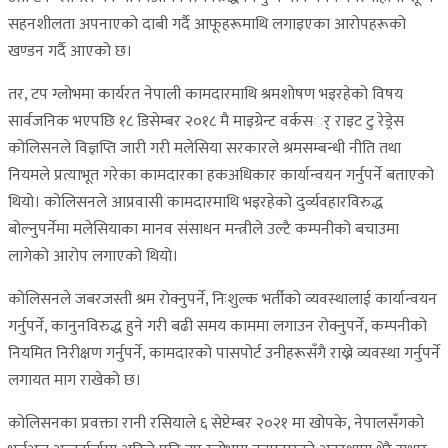
सहनशीलता अपनाएको दाबी गर्दै आफूहरूमाथि लगाइएका आरोपहरूको
खण्डन गर्दै आएको छ।
तर, टप ग्लोभमा कार्यरत नेपाली कामदारमाथि श्रमशोषण भइरहेको विषय
सार्वजनिक भएपछि १८ डिसेम्बर २०१८ मै माइग्रेन्ट वर्कसर्् राइट टु रेड्रेस
कोलिसनले विज्ञप्ति जारी गरी मलेसिया सरकारले श्रमसम्बन्धी नीति तथा
नियमले प्रत्याभूत गरेका कामदारका हकअधिकार कार्यान्वयन गर्नुपर्ने बताएको
थियो। कोलिसनले आप्रवासी कामदारमाथि भइरहेको दुर्व्यवहारविरुद्ध
बोल्नुपर्नेमा मलेसियाका मानव संसाधन मन्त्रीले उल्टै कम्पनीको बचाउमा
लागेको आरोप लगाएको थियो।
कोलिसनले जबरजस्ती श्रम रोक्नुपर्ने, निःशुल्क भर्तीको व्यवस्थालाई कार्यान्वयन
गर्नुपर्ने, कानुनविरुद्ध हुने गरी बढी समय काममा लगाउन रोक्नुपर्ने, कम्पनीको
नियमित निरीक्षण गर्नुपर्ने, कामदारको पासपोर्ट उनीहरूसँगै राख्ने व्यवस्था गर्नुपर्ने
लगायत माग राखेको छ।
कोलिसनका प्रवक्ता रानी रसियाले ६ सेप्टेम्बर २०२१ मा खोपके, नेपालसँगको