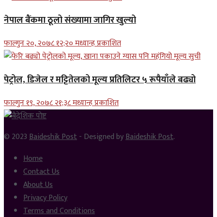
नेपाल बैंकमा ठूलो संख्यामा जागिर खुल्यो
फाल्गुन २०, २०७८ १२;२० मध्यान्ह प्रकाशित
पेट्रोल, डिजेल र मट्टितेलको मूल्य प्रतिलिटर ५ रूपैयाँले बढ्यो
फाल्गुन १९, २०७८ २१;३८ मध्यान्ह प्रकाशित
© 2023
Baideshik Post
- Designed by
Baideshik Post
.
Home
Contact Us
About Us
Privacy Policy
Terms and Conditions