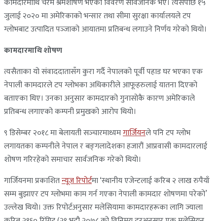
कामदारमाथि चरम श्रमशोषण भएका विवरण सार्वजनिक भए। त्यसपछि १५
जुलाई २०२० मा अमेरिकाको भन्सार तथा सीमा सुरक्षा कार्यालयले टप
ग्लोभबाट उत्पादित पञ्‍जाको आयातमा प्रतिबन्ध लगाउने निर्णय गरेको थियो।
कामदारमाथि शोषण
त्यसैताका यो संवाददातासँग कुरा गर्दै नेपालको पूर्वी पहाड घर भएका एक
नेपाली कामदारले टप ग्लोभका अधिकारीले आफूहरुलाई यातना दिएको
बताएका थिए। उनका अनुसार कामदारको गुनासोकै कारण अमेरिकाले
प्रतिबन्ध लगाएको कम्पनी प्रमुखको आरोप थियो।
९ डिसेम्बर २०१८ मा बेलायती सञ्‍चारमाध्यम
गार्जियन
ले पनि टप ग्लोभ
लगायतका कम्पनीले नेपाल र बङ्‍गलादेशका हजारौं आप्रवासी कामदारलाई
शोषण गरिरहेको समाचार सार्वजनिक गरेको थियो।
गार्जियनमा प्रकाशित
न्यूज रिपोर्ट
मा ‘स्थानीय एजेन्टलाई करिब २ लाख रुपैयाँ
सम्म बुझाएर टप ग्लोभमा काम गर्न गएका नेपाली कामदार शोषणमा परेको’
उल्लेख थियो। उक्त रिपोर्टअनुसार मलेसियामा कामदारहरूका लागि ज्याला
करिब २१६० रिंगिट (२९ भदौ २०७८ को विनिमय दरअनुसार एक मलेसियन