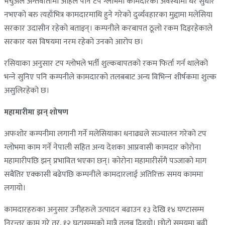
भर्चुअल अन्तर्वार्तामा अहिले पनि टप ग्लोभमा कामदारको अवस्थामा धेरै सुधार
नभएको बरु त्यहाँभित्र कामदारमाथि हुने गरेको दुर्व्यवहारका मुद्दामा मलेसिया
सरकार उदासीन रहेको बताइन्। कम्पनीले करबापत ठूलो रकम दिइरहेकाले
सरकार यस विषयमा नरम रहेको उनको आरोप छ।
रसियाका अनुसार टप ग्लोभले भर्ती शुल्कबापतको रकम फिर्ता गर्न थालेको
भन्‍ने सुनिए पनि कम्पनीले कामदारको तलबबाट अन्य विभिन्‍न शीर्षकमा शुल्क
असुलिरहेको छ।
महामारीमा झन् शोषण
अफशोर कम्पनीमा लगानी गर्ने मलेसियाका धनाढ्यले सञ्‍चालन गरेको टप
ग्लोभमा काम गर्ने नेपाली सहित अन्य देशका आप्रवासी कामदार कोरोना
महामारीपछि झन् प्रभावित भएका छन्। कोरोना महामारीसँगै पञ्‍जाको माग
सबैतिर एक्कासी बढेपछि कम्पनीले कामदारलाई अतिरिक्त समय काममा
लगायो।
कामदारहरुका अनुसार उनीहरुले उत्पादन बढाउन १३ देखि १४ घण्टासम्म
निरन्तर काम गरे तर, १२ घटासम्मको मात्रै तलब दिइयो। छोटो समयमा बढी