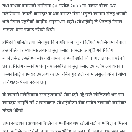
तथा बन्धक बनाएको आरोपमा १४ असोज २०७७ मा पक्राउ परेका थिए।
मलेसियामा नेपाली कामदार बन्धक बनाएर पैसा असुल्ने काममा संलग्न भएको
भन्दै नेपाल प्रहरीको केन्द्रीय अनुसन्धान ब्यूरो (सीआईबी) ले श्रेष्ठलाई नेपाल
आएका बेला पक्राउ गरेको थियो।
डेभिडकी श्रीमती तथा सिंगापुरकी नागरिक मे च्यु वी लिंगले मलेसियामा नेपाल,
इन्डोनेसिया र म्यानमारलगायत मुलुकबाट कामदार आपूर्ति गर्न रिलिग
म्यानेजमेन्ट एसडीएन बीएचडी नामक कम्पनी खोलेको कागजात फेला परेको
छ। र, रिलिग कम्पनीमार्फत् नेपालसहितका मुलुकबाट टप ग्लोभ लगायतका
कम्पनीलाई कामदार उपलब्ध गराउन रबिन गुरुङले रकम असुल्ने गरेको गोप्य
सन्देशहरू फेला परेका छन्।
यो कम्पनी मलेसियामा सफाइसम्बन्धी सेवा दिने उद्देश्यले खोलिएको भए पनि
कामदार आपूर्ति गर्ने र त्यसबापत् सीआईबीएम बैंक मार्फत् रकमको कारोबार
गरेको भेटियो।
प्राप्त सन्देशका आधारमा रिलिग कम्पनीबारे थप खोजी गर्दा कम्पनिज् कमिसन
अफ मलेसियाबाट केही कागजातहरू भेटिएका छन्। ती कागजातअनुसार सन्