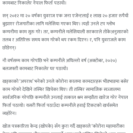
कामबाट निकालेर नेपाल फिर्ता पठायो।
सन् २०१२ मा २० वर्षका युवराज एक जना एजेन्टलाई १ लाख २० हजार रुपैयाँ
बुझाएर रोजगारीका लागि मलेसिया गएका थिए। त्यहाँ उनले टप ग्लोभ
कम्पनीमा काम सुरु गरे। तर, कम्पनीले मलेसियाली सरकारले तोकेअनुसारको
तलब र अतिरिक्त समय काम गरेको थप रकम दिएन। र, पनि युवराजले काम
छोडेनन्।
नौ वर्षसम्म काम गरेपछि भने कम्पनीले अघिल्लो वर्ष (अक्टोबर, २०२०)
बलजफ्ती कामबाट निकालेर घर पठायो।
खड्काको ‘अपराध’ भनेको उनले कोरोना कालमा कामदारहरू भीडभाडमा बसेर
काम गरेको देखिने तस्बिर खिचेका थिए। ती तस्बिर सामाजिक सञ्‍जालमा
सार्वजनिक गरेपछि कम्पनीले उनलाई तत्काल श्रम सम्झौता खारेज गरेर नेपाल
फिर्ता पठायो। यसरी फिर्ता पठाउँदा कम्पनीले हवाई टिकटको खर्चसमेत
व्यहोरेन।
खोज पत्रकारिता केन्द्र (खोपके) सँग कुरा गर्दै खड्काले ‘कोरोना महामारीका