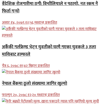
वैदेशिक रोजगारीमा ठगी: विचौलियाले न पठायो, नत रकम नै
फिर्ता गर्‍यो
असार १४, २०७९ १२;५६ मध्यान्ह प्रकाशित
अर्कैकी गर्लफ्रेण्ड भेट्न युवतीको घरमै गएका युवकले ३ तला
माथिबाट हाम्फाले
चैत्र ६, २०७८ ११;४२ बिहान प्रकाशित
नेपाल बैंकमा ठूलो संख्यामा जागिर खुल्यो
फाल्गुन २०, २०७८ १२;२० मध्यान्ह प्रकाशित