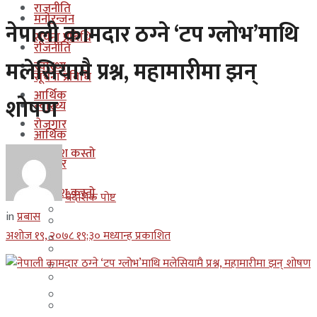
राजनीति
मनोरन्जन
नेपाली कामदार ठग्‍ने ‘टप ग्लोभ’माथि
सूचना प्रबिधि
राजनीति
मलेसियामै प्रश्न, महामारीमा झन्
स्वास्थ्य
सूचना प्रबिधि
आर्थिक
शोषण
स्वास्थ्य
रोजगार
आर्थिक
कुन देश कस्तो
रोजगार
इजरायल
कुन देश कस्तो
बैदेशिक पोष्ट
ओमान
in
प्रबास
इजरायल
अशोज १९, २०७८ १९;३० मध्यान्ह प्रकाशित
कुवेत
ओमान
दक्षिण कोरीया
कुवेत
बहराईन
दक्षिण कोरीया