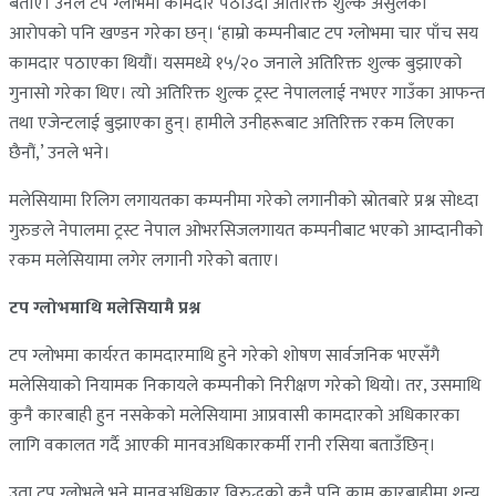
बताए। उनले टप ग्लोभमा कामदार पठाउँदा अतिरिक्त शुल्क असुलेको
आरोपको पनि खण्डन गरेका छन्। ‘हाम्रो कम्पनीबाट टप ग्लोभमा चार पाँच सय
कामदार पठाएका थियौं। यसमध्ये १५/२० जनाले अतिरिक्त शुल्क बुझाएको
गुनासो गरेका थिए। त्यो अतिरिक्त शुल्क ट्रस्ट नेपाललाई नभएर गाउँका आफन्त
तथा एजेन्टलाई बुझाएका हुन्। हामीले उनीहरूबाट अतिरिक्त रकम लिएका
छैनौं,’ उनले भने।
मलेसियामा रिलिग लगायतका कम्पनीमा गरेको लगानीको स्रोतबारे प्रश्न सोध्दा
गुरुङले नेपालमा ट्रस्ट नेपाल ओभरसिजलगायत कम्पनीबाट भएको आम्दानीको
रकम मलेसियामा लगेर लगानी गरेको बताए।
टप ग्लोभमाथि मलेसियामै प्रश्न
टप ग्लोभमा कार्यरत कामदारमाथि हुने गरेको शोषण सार्वजनिक भएसँगै
मलेसियाको नियामक निकायले कम्पनीको निरीक्षण गरेको थियो। तर, उसमाथि
कुनै कारबाही हुन नसकेको मलेसियामा आप्रवासी कामदारको अधिकारका
लागि वकालत गर्दै आएकी मानवअधिकारकर्मी रानी रसिया बताउँछिन्।
उता टप ग्लोभले भने मानवअधिकार विरुद्धको कुनै पनि काम कारबाहीमा शून्य