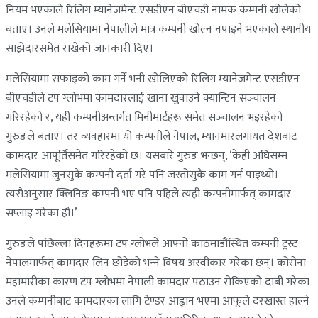
नियम भएकाले रिलिग म्यानेजमेन्ट एसडीएन बीएचडी नामक कम्पनी खोलेको
बताए। उनले मलेसियामा नेपालीले मात्र कम्पनी खोल्न नपाइने भएकाले स्थानीय
साझेदारसमेत राखेको जानकारी दिए।
मलेसियामा सफाइको काम गर्ने भनी खोलिएको रिलिग म्यानेजमेन्ट एसडीएन
बीएचडीले टप ग्लोभमा कामदारलाई खाना खुवाउने क्यान्टिन सञ्‍चालन
गरिरहेको र, यही कम्पनीअन्तर्गत मिनीमार्टहरू समेत सञ्‍चालन भइरहेको
गुरुङले बताए। तर व्यवहारमा यो कम्पनीले नेपाल, म्यानमारलगायत देशबाट
कामदार आपूर्तिसमेत गरिरहेको छ। यसबारे गुरुङ भन्छन्, ‘केही अघिसम्म
मलेसियामा जुनसुकै कम्पनी दर्ता गरे पनि जस्तोसुकै काम गर्न पाइथ्यो।
त्यसैअनुसार क्लिनिङ कम्पनी भए पनि पहिले त्यही कम्पनीमार्फत् कामदार
सप्लाइ गरेका हौं।’
गुरुङले पछिल्ला दिनहरूमा टप ग्लोभले आफ्नो काठमाडौंस्थित कम्पनी ट्रस्ट
नेपालमार्फत् कामदार लिन छोडेको भन्‍ने विषय अस्वीकार गरेका छन्। कोरोना
महामारीका कारण टप ग्लोभमा नेपाली कामदार पठाउन रोकिएको दाबी गरेका
उनले कम्पनीबाट कामदारका लागि टेण्डर आह्वान भएमा आफूले दरखास्त हाल्ने