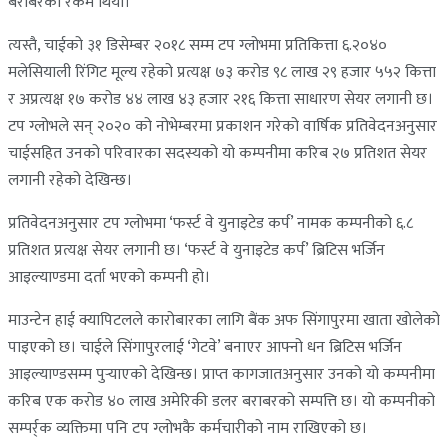
बराबरको रकम थियो।
त्यस्तै, चाईको ३१ डिसेम्बर २०१८ सम्म टप ग्लोभमा प्रतिकित्ता ६.२०४०
मलेसियाली रिंगिट मूल्य रहेको प्रत्यक्ष ७३ करोड ९८ लाख २९ हजार ५५२ कित्ता
र अप्रत्यक्ष १७ करोड ४४ लाख ४३ हजार २१६ कित्ता साधारण सेयर लगानी छ।
टप ग्लोभले सन् २०२० को नोभेम्बरमा प्रकाशन गरेको वार्षिक प्रतिवेदनअनुसार
चाईसहित उनको परिवारका सदस्यको यो कम्पनीमा करिब २७ प्रतिशत सेयर
लगानी रहेको देखिन्छ।
प्रतिवेदनअनुसार टप ग्लोभमा ‘फर्स्ट वे युनाइटेड कर्प’ नामक कम्पनीको ६.८
प्रतिशत प्रत्यक्ष सेयर लगानी छ। ‘फर्स्ट वे युनाइटेड कर्प’ ब्रिटिस भर्जिन
आइल्याण्डमा दर्ता भएको कम्पनी हो।
माउन्टेन हाई क्यापिटलले कारोबारका लागि बैंक अफ सिंगापुरमा खाता खोलेको
पाइएको छ। चाईले सिंगापुरलाई ‘गेटवे’ बनाएर आफ्नो धन ब्रिटिस भर्जिन
आइल्याण्डसम्म पुर्‍याएको देखिन्छ। प्राप्त कागजातअनुसार उनको यो कम्पनीमा
करिब एक करोड ४० लाख अमेरिकी डलर बराबरको सम्पत्ति छ। यो कम्पनीको
सम्पर्र्क व्यक्तिमा पनि टप ग्लोभकै कर्मचारीको नाम राखिएको छ।