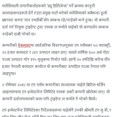
मलेसियाली लगानीकर्ताहरूको ‘ड्यू डिलिजेन्स’ गर्ने क्रममा कानुनी
सल्लाहकारहरूले हेर्ने एउटा प्रमुख पाटो भनेको मलेसियाको सबैभन्दा ठूलो
भ्रष्टाचार काण्ड ‘वान एमडीबी’सँग सम्बन्ध रहे/नरहेको भन्‍ने हुन्छ। यो कम्पनी
दर्ता गर्न नियुक्त ट्राइडेन्ट ट्रस्ट नामक ल फर्मले चाईको यो काण्डसँग सम्बन्ध
नरहेको दाबी गरेको छ।
कम्पनीको
वेबसाइट
मा सार्वजनिक विवरणअनुसार टप ग्लोभका ५० फ्याक्ट्री,
२२ हजार कामदार र ८१२ उत्पादन लाइन छन्। यसले वार्षिक १०० अर्ब गोटा
पञ्‍जा उत्पादन गरेर १९५ मुलुकमा निर्यात गर्छ। झण्डै २० वर्षदेखि करिब तीन
हजार नेपाली कामदार कार्यरत यो कम्पनीबाट उत्पादित पञ्‍जा नेपाल पनि
आइपुग्छ।
२ नोभेम्बर २०१८ मा टप ग्लोभ कम्पनीका सञ्‍चालक चाईले ब्रिटिस भर्जिन
आइल्याण्डमा टप इन्भेस्टमेन्ट लिमिटेड नामक अर्को कम्पनी खोलेका छन्। यो
कम्पनी दर्तालगायतको काम पनि ट्राइडेन्ट ल फर्मले नै गरेको थियो।
टप इन्भेस्टमेन्ट लिमिटेडका निर्देशकहरूमा चाईसँगै उनकी श्रीमती टंग सु वी, र