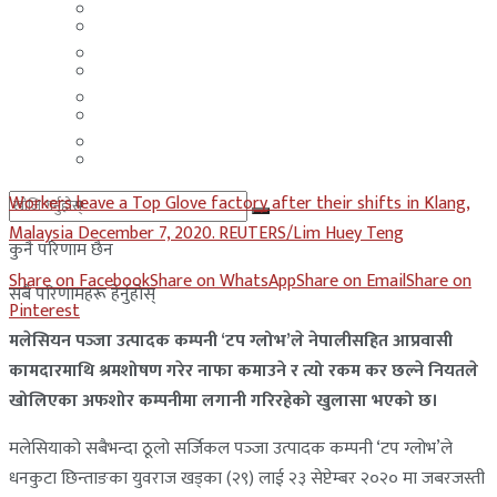
मलेसिया
बहराईन
युएई
मलेसिया
लेबनान
युएई
साउदी अरब
लेबनान
Workers leave a Top Glove factory after their shifts in Klang,
साउदी अरब
Malaysia December 7, 2020. REUTERS/Lim Huey Teng
कुनै परिणाम छैन
Share on Facebook
Share on WhatsApp
Share on Email
Share on
सबै परिणामहरू हेर्नुहोस्
Pinterest
मलेसियन पञ्‍जा उत्पादक कम्पनी ‘टप ग्लोभ’ले नेपालीसहित आप्रवासी
कामदारमाथि श्रमशोषण गरेर नाफा कमाउने र त्यो रकम कर छल्ने नियतले
खोलिएका अफशोर कम्पनीमा लगानी गरिरहेको खुलासा भएको छ।
मलेसियाको सबैभन्दा ठूलो सर्जिकल पञ्‍जा उत्पादक कम्पनी ‘टप ग्लोभ’ले
धनकुटा छिन्ताङका युवराज खड्का (२९) लाई २३ सेप्टेम्बर २०२० मा जबरजस्ती