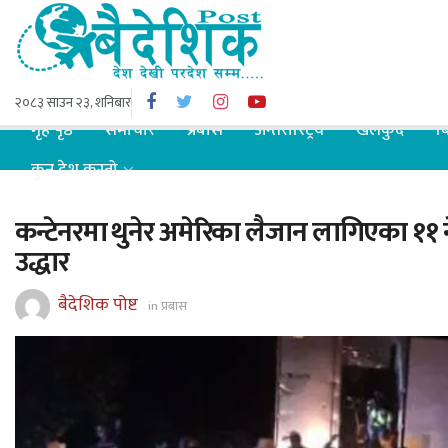
२०८३ साउन २३, शनिबार
गृह पृष्ठ
समाचार
प्रबास
अन्तरास्ट्रिय
खेलकुद
ब
कुन देश कस्तो
कन्टेनरमा थुनेर अमेरिका लैजान लागिएका ११
उद्धार
बैदेशिक पोष्ट
in
प्रबास