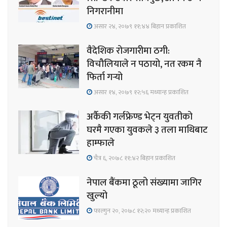
निगरानीमा
असार २४, २०७९ ११;४४ बिहान प्रकाशित
वैदेशिक रोजगारीमा ठगी:
विचौलियाले न पठायो, नत रकम नै
फिर्ता गर्‍यो
असार १४, २०७९ १२;५६ मध्यान्ह प्रकाशित
अर्कैकी गर्लफ्रेण्ड भेट्न युवतीको
घरमै गएका युवकले ३ तला माथिबाट
हाम्फाले
चैत्र ६, २०७८ ११;४२ बिहान प्रकाशित
नेपाल बैंकमा ठूलो संख्यामा जागिर
खुल्यो
फाल्गुन २०, २०७८ १२;२० मध्यान्ह प्रकाशित