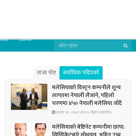
्थिक
रोजगार
ताजा पोष्ट
सर्वाधिक पढिएको
मलेसियाको विस्ट्रन कम्पनीले शून्य
लागतमा नेपाली लैजाने, पहिलो
चरणमा ४५० नेपाली मलेसिया जाँदै
असार २४, २०७९ ११;५५ बिहान प्रकाशित
मलेसियाको बेष्टिनेट कम्पनीमा छापा:
सिण्डिकेटबारे सोधपुछ, अमिन उच्च