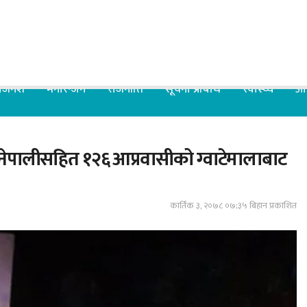
िजनेश
मनोरन्जन
राजनीति
सूचना प्रबिधि
स्वास्थ्य
आर
 नेपालीसहित १२६ आप्रवासीको ग्वाटेमालाबाट
कार्तिक ३, २०७८ ०७;३५ बिहान प्रकाशित