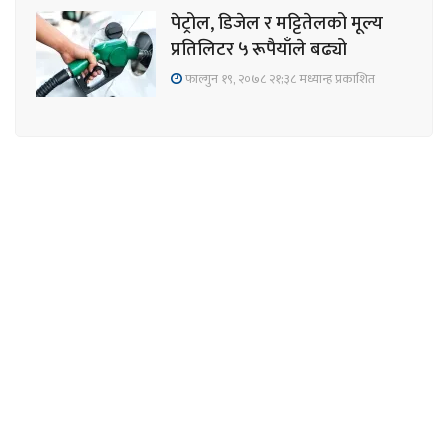
पेट्रोल, डिजेल र मट्टितेलको मूल्य
प्रतिलिटर ५ रूपैयाँले बढ्यो
फाल्गुन १९, २०७८ २१;३८ मध्यान्ह प्रकाशित