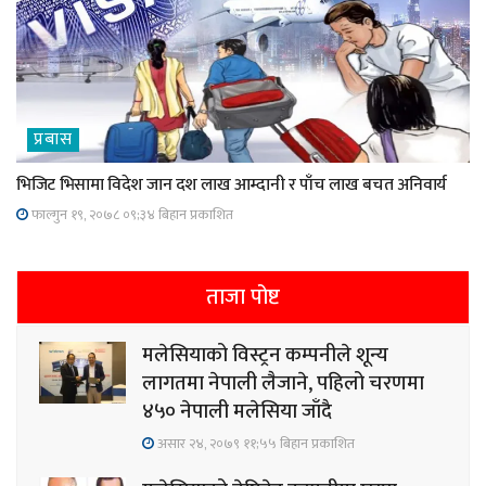
प्रबास
भिजिट भिसामा विदेश जान दश लाख आम्दानी र पाँच लाख बचत अनिवार्य
फाल्गुन १९, २०७८ ०९;३४ बिहान प्रकाशित
ताजा पोष्ट
मलेसियाको विस्ट्रन कम्पनीले शून्य
लागतमा नेपाली लैजाने, पहिलो चरणमा
४५० नेपाली मलेसिया जाँदै
असार २४, २०७९ ११;५५ बिहान प्रकाशित