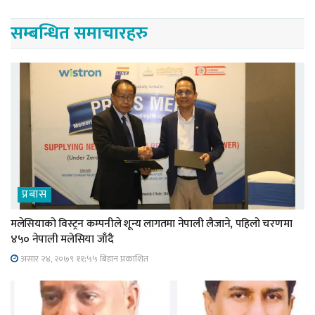
सम्बन्धित समाचारहरु
प्रबास
मलेसियाको विस्ट्रन कम्पनीले शून्य लागतमा नेपाली लैजाने, पहिलो चरणमा
४५० नेपाली मलेसिया जाँदै
असार २४, २०७९ ११;५५ बिहान प्रकाशित