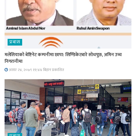
प्रबास
मलेसियाको बेष्टिनेट कम्पनीमा छापा: सिण्डिकेटबारे सोधपुछ, अमिन उच्च
निगरानीमा
असार २४, २०७९ ११;४४ बिहान प्रकाशित