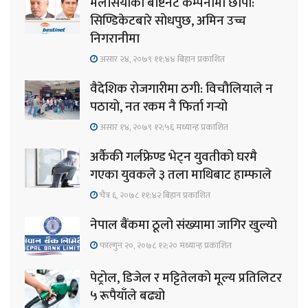
मलेसियाको बेष्टिनेट कम्पनीमा छापा:
सिण्डिकेटबारे सोधपुछ, अमिन उच्च
निगरानीमा
असार २४, २०७९ ११;४४ बिहान प्रकाशित
वैदेशिक रोजगारीमा ठगी: विचौलियाले न
पठायो, नत रकम नै फिर्ता गर्‍यो
असार १४, २०७९ १२;५६ मध्यान्ह प्रकाशित
अर्कैकी गर्लफ्रेण्ड भेट्न युवतीको घरमै
गएका युवकले ३ तला माथिबाट हाम्फाले
चैत्र ६, २०७८ ११;४२ बिहान प्रकाशित
नेपाल बैंकमा ठूलो संख्यामा जागिर खुल्यो
फाल्गुन २०, २०७८ १२;२० मध्यान्ह प्रकाशित
पेट्रोल, डिजेल र मट्टितेलको मूल्य प्रतिलिटर
५ रूपैयाँले बढ्यो