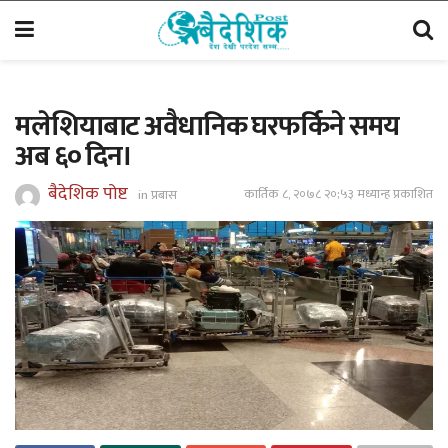
मलेशियाबाट अवैधानिक घरफर्किने समय
अब ६० दिन।
बैदेशिक पोष्ट
कार्तिक ८, २०७८ २०;५३ मध्यान्ह प्रकाशित
in
प्रबास