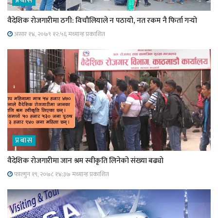
प्रबास
वैदेशिक रोजगारीमा ठगी: विचौलियाले न पठायो, नत रकम नै फिर्ता गर्‍यो
असार १४, २०७९ १२;५६ मध्यान्ह प्रकाशित
प्रबास
वैदेशिक रोजगारीमा जान श्रम स्वीकृति लिनेको संख्या बढ्याे
फाल्गुन १९, २०७८ १४;३७ मध्यान्ह प्रकाशित