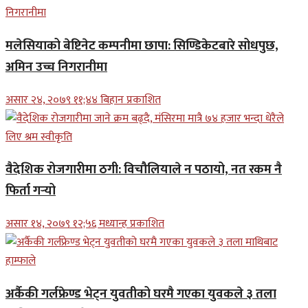
मलेसियाको बेष्टिनेट कम्पनीमा छापा: सिण्डिकेटबारे सोधपुछ,
अमिन उच्च निगरानीमा
असार २४, २०७९ ११;४४ बिहान प्रकाशित
वैदेशिक रोजगारीमा ठगी: विचौलियाले न पठायो, नत रकम नै
फिर्ता गर्‍यो
असार १४, २०७९ १२;५६ मध्यान्ह प्रकाशित
अर्कैकी गर्लफ्रेण्ड भेट्न युवतीको घरमै गएका युवकले ३ तला