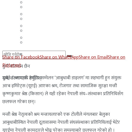
मलेसिया
बहराईन
युएई
मलेसिया
लेबनान
युएई
साउदी अरब
लेबनान
साउदी अरब
Share on Facebook
Share on WhatsApp
Share on Email
Share on
Pinterest
कुनै परिणाम छैन
दुबई । श्रममन्त्री स्तरीय सम्मेलन ‘आबुधाबी डाइलग’ मा सहभागी हुन संयुक्त
सबै परिणामहरू हेर्नुहोस्
अरब इमिरेट्स (यूएई) आएका श्रम, रोजगार तथा सामाजिक सुरक्षा मन्त्री
कृष्णकुमार श्रेष्ठ (किसान) ले यहाँ रहेका नेपाली संघ–संस्थाका प्रतिनिधिसँग
छलफल गरेका छन्।
मन्त्री श्रेष्ठ नेतृत्वको श्रम मन्त्रायलएको एक टोलीले मंगलबार बेलुका
आबुधाबीस्थित नेपाली दूतावासमा नेपाली संघसंस्थाका प्रतिनिधिलाई भेटेर
यूएईमा नेपाली कामदारले भोग्नु परेका समस्याबारे छलफल गरेकाे हाे ।