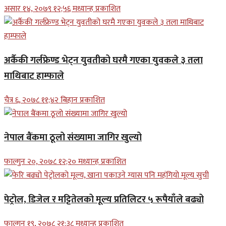
असार १४, २०७९ १२;५६ मध्यान्ह प्रकाशित
अर्कैकी गर्लफ्रेण्ड भेट्न युवतीको घरमै गएका युवकले ३ तला
माथिबाट हाम्फाले
चैत्र ६, २०७८ ११;४२ बिहान प्रकाशित
नेपाल बैंकमा ठूलो संख्यामा जागिर खुल्यो
फाल्गुन २०, २०७८ १२;२० मध्यान्ह प्रकाशित
पेट्रोल, डिजेल र मट्टितेलको मूल्य प्रतिलिटर ५ रूपैयाँले बढ्यो
फाल्गुन १९, २०७८ २१;३८ मध्यान्ह प्रकाशित