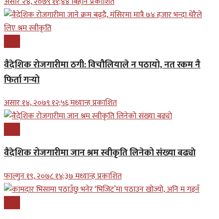
असार २४, २०७९ ११;४४ बिहान प्रकाशित
प्रबास
वैदेशिक रोजगारीमा ठगी: विचौलियाले न पठायो, नत रकम नै
फिर्ता गर्‍यो
असार १४, २०७९ १२;५६ मध्यान्ह प्रकाशित
प्रबास
वैदेशिक रोजगारीमा जान श्रम स्वीकृति लिनेको संख्या बढ्याे
फाल्गुन १९, २०७८ १४;३७ मध्यान्ह प्रकाशित
प्रबास