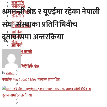
राजनीति
मनोरन्जन
श्रममन्त्री श्रेष्ठ र यूएईमा रहेका नेपाली
सूचना प्रबिधि
राजनीति
संघ–संस्थाका प्रतिनिधिबीच
स्वास्थ्य
सूचना प्रबिधि
आर्थिक
दूतावासमा अन्तरक्रिया
स्वास्थ्य
रोजगार
आर्थिक
कुन देश कस्तो
रोजगार
इजरायल
कुन देश कस्तो
बैदेशिक पोष्ट
ओमान
in
प्रबास
इजरायल
कार्तिक १०, २०७८ २१;४७ मध्यान्ह प्रकाशित
कुवेत
ओमान
दक्षिण कोरीया
कुवेत
बहराईन
दक्षिण कोरीया