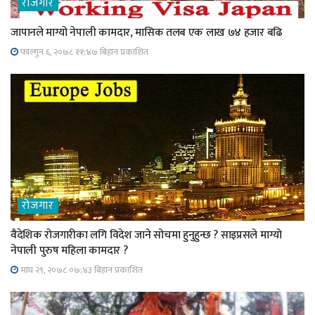
रोजगार
जापानले माग्यो नेपाली कामदार, मासिक तलब एक लाख ७४ हजार बढि
फाल्गुन ६, २०७८ ११;४७ बिहान प्रकाशित
रोजगार
वैदेशिक रोजगारीका लगि विदेश जाने सोचमा हुनुहुन्छ ? साइप्रसले माग्यो
नेपाली पुरुष महिला कामदार ?
माघ २९, २०७८ ०७;४३ बिहान प्रकाशित