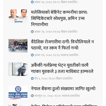
असार २४, २०७९ ११;५५ बिहान प्रकाशित
मलेसियाको बेष्टिनेट कम्पनीमा छापा:
सिण्डिकेटबारे सोधपुछ, अमिन उच्च
निगरानीमा
असार २४, २०७९ ११;४४ बिहान प्रकाशित
वैदेशिक रोजगारीमा ठगी: विचौलियाले न
पठायो, नत रकम नै फिर्ता गर्‍यो
असार १४, २०७९ १२;५६ मध्यान्ह प्रकाशित
अर्कैकी गर्लफ्रेण्ड भेट्न युवतीको घरमै
गएका युवकले ३ तला माथिबाट हाम्फाले
चैत्र ६, २०७८ ११;४२ बिहान प्रकाशित
नेपाल बैंकमा ठूलो संख्यामा जागिर खुल्यो
फाल्गुन २०, २०७८ १२;२० मध्यान्ह प्रकाशित