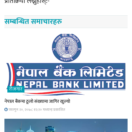
प्रतिक्रिया लेख्नुहोस्:-
सम्बन्धित समाचारहरु
रोजगार
नेपाल बैंकमा ठूलो संख्यामा जागिर खुल्यो
फाल्गुन २०, २०७८ १२;२० मध्यान्ह प्रकाशित