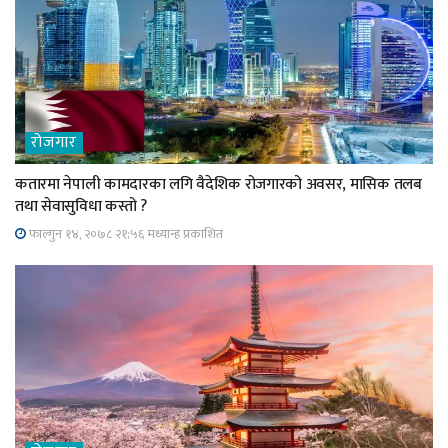
रोजगार
कतारमा नेपाली कामदारका लगि वैदेशिक रोजगारको अवसर, मासिक तलब
तथा सेवासुविधा कस्तो ?
फाल्गुन १४, २०७८ २१;५६ मध्यान्ह प्रकाशित