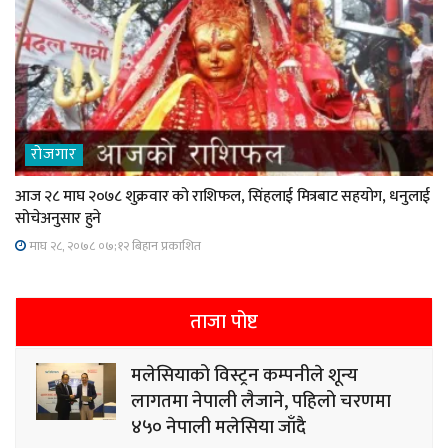
रोजगार
आज २८ माघ २०७८ शुक्रवार को राशिफल, सिंहलाई मित्रबाट सहयोग, धनुलाई
सोचेअनुसार हुने
माघ २८, २०७८ ०७;१२ बिहान प्रकाशित
ताजा पोष्ट
मलेसियाको विस्ट्रन कम्पनीले शून्य
लागतमा नेपाली लैजाने, पहिलो चरणमा
४५० नेपाली मलेसिया जाँदै