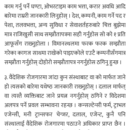
काम गर्नु पर्ने घण्टा, ओभरटाइम काम भत्ता, करार अवधि आदि
बारेमा राम्ररी जानकारी लिनुहोस् । देश, कम्पनी, काम गर्ने पद र
पेशा, तलवभत्ता, अन्य सुविधा र सेवाशर्तहरुबारे चित्त बुझेमा
मात्र राजिखुसी साथ सम्झौतापत्रमा सही गर्नुहोस सो को १ प्रति
आफूसँग राख्‍नुहोला । विमानस्थलमा फरक फरक सम्झौता
गरेका कागज साथमा राखेको पाइएकोले एउटै कम्पनीसँगमात्र
सम्झौता गर्नुहोस् दोहोरो सम्झौतापत्र नगर्नुहोस ठगिनु हुन्छ ।
३. वैदेशिक रोजगारमा जांदा कुन संस्थाबाट वा को मार्फत जाने
हो त्यसको बारेमा यथेष्‍ठ जानकारी राख्‍नुहोस् । दलाल मार्फत्
वा त्यस्तै व्यक्तिबाट जाने प्रयत्न नगर्नुहोस् ठगिने र विदेशमा
अलपत्र पर्ने प्रवल सम्भावना रहन्छ । कन्सल्टेन्सी फर्म, ट्राभल
एजेन्सी, मनी ट्रान्सफर चेन्जर, दलाल, एजेन्ट, कुनै पनि
संस्थालाई वैदेशिक रोजगारमा पठाउने अधिकार प्राप्‍त छैन ।