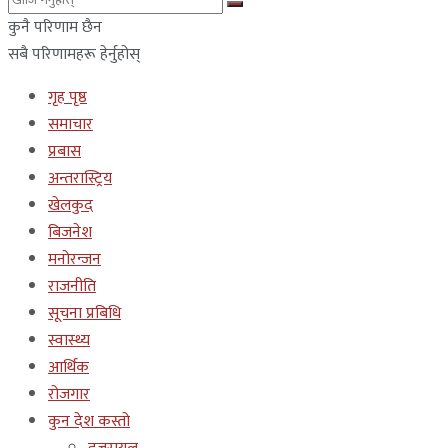
कुनै परिणाम छैन
सबै परिणामहरू हेर्नुहोस्
गृह पृष्ठ
समाचार
प्रबास
अन्तरास्ट्रिय
खेलकुद
बिजनेश
मनोरन्जन
राजनीति
सूचना प्रबिधि
स्वास्थ्य
आर्थिक
रोजगार
कुन देश कस्तो