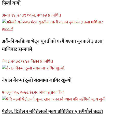
फिर्ता गर्‍यो
असार १४, २०७९ १२;५६ मध्यान्ह प्रकाशित
अर्कैकी गर्लफ्रेण्ड भेट्न युवतीको घरमै गएका युवकले ३ तला
माथिबाट हाम्फाले
चैत्र ६, २०७८ ११;४२ बिहान प्रकाशित
नेपाल बैंकमा ठूलो संख्यामा जागिर खुल्यो
फाल्गुन २०, २०७८ १२;२० मध्यान्ह प्रकाशित
पेट्रोल, डिजेल र मट्टितेलको मूल्य प्रतिलिटर ५ रूपैयाँले बढ्यो