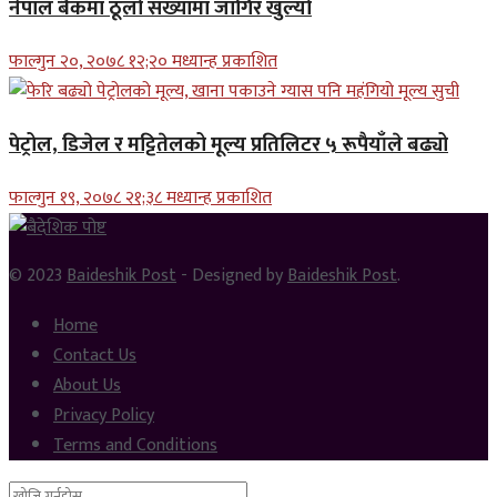
नेपाल बैंकमा ठूलो संख्यामा जागिर खुल्यो
फाल्गुन २०, २०७८ १२;२० मध्यान्ह प्रकाशित
पेट्रोल, डिजेल र मट्टितेलको मूल्य प्रतिलिटर ५ रूपैयाँले बढ्यो
फाल्गुन १९, २०७८ २१;३८ मध्यान्ह प्रकाशित
© 2023
Baideshik Post
- Designed by
Baideshik Post
.
Home
Contact Us
About Us
Privacy Policy
Terms and Conditions