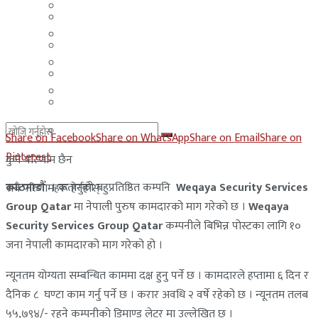
मलेसिया
बहराईन
युएई
मलेसिया
लेबनान
युएई
साउदी अरब
लेबनान
साउदी अरब
Share on Facebook
Share on WhatsApp
Share on Email
Share on
Pinterest
कुनै परिणाम छैन
काठमाडौँ
। कतारको बहुप्रतिष्ठित कम्पनि
Weqaya Security Services
सबै परिणामहरू हेर्नुहोस्
Group Qatar
मा नेपाली पुरुष कामदारको माग गरेको छ ।
Weqaya
Security Services Group Qatar
कम्पनीले बिभिन्न पोस्टका लागि १०
जना नेपाली कामदारको माग गरेको हो ।
न्यूनतम योग्यता सम्बन्धित काममा दक्ष हुनु पर्ने छ । कामदारले हप्तामा ६ दिन र
दैनिक ८ घण्टा काम गर्नु पर्ने छ । करार अवधि २ वर्षे रहेको छ । न्यूनतम तलब
५५,७९४/- रहने कम्पनीको डिमाण्ड लेटर मा उल्लेखित छ ।