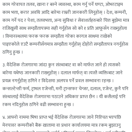
काम गरेवापत तलव, खाना र बस्‍ने व्यवस्था, काम गर्नु पर्ने घण्टा, ओभरटाइम
काम भत्ता, करार अवधि आदि बारेमा राम्ररी जानकारी लिनुहोस् । देश, कम्पनी,
काम गर्ने पद र पेशा, तलवभत्ता, अन्य सुविधा र सेवाशर्तहरुबारे चित्त बुझेमा मात्र
राजिखुसी साथ सम्झौतापत्रमा सही गर्नुहोस सो को १ प्रति आफूसँग राख्‍नुहोला
। विमानस्थलमा फरक फरक सम्झौता गरेका कागज साथमा राखेको
पाइएकोले एउटै कम्पनीसँगमात्र सम्झौता गर्नुहोस् दोहोरो सम्झौतापत्र नगर्नुहोस
ठगिनु हुन्छ ।
३. वैदेशिक रोजगारमा जांदा कुन संस्थाबाट वा को मार्फत जाने हो त्यसको
बारेमा यथेष्‍ठ जानकारी राख्‍नुहोस् । दलाल मार्फत् वा त्यस्तै व्यक्तिबाट जाने
प्रयत्न नगर्नुहोस् ठगिने र विदेशमा अलपत्र पर्ने प्रवल सम्भावना रहन्छ ।
कन्सल्टेन्सी फर्म, ट्राभल एजेन्सी, मनी ट्रान्सफर चेन्जर, दलाल, एजेन्ट, कुनै पनि
संस्थालाई वैदेशिक रोजगारमा पठाउने अधिकार प्राप्‍त छैन । यी कसैलाई पनि
रकम नदिनुहोस ठगिने वढी सम्भावना हुन्छ ।
४. आफ्नो नाममा भिषा प्राप्‍त भई वैदेशिक रोजगारमा जाने निश्‍चित भएपछि
मेनपावर कम्पनीको बैंक खातामा वा प्रधान कार्यालयमा मात्र रकम बुझाउनु