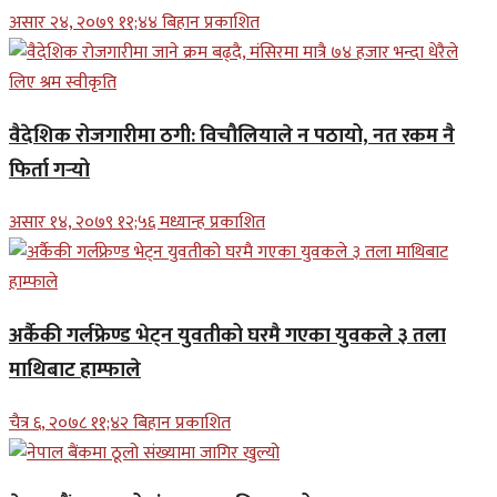
असार २४, २०७९ ११;४४ बिहान प्रकाशित
वैदेशिक रोजगारीमा ठगी: विचौलियाले न पठायो, नत रकम नै
फिर्ता गर्‍यो
असार १४, २०७९ १२;५६ मध्यान्ह प्रकाशित
अर्कैकी गर्लफ्रेण्ड भेट्न युवतीको घरमै गएका युवकले ३ तला
माथिबाट हाम्फाले
चैत्र ६, २०७८ ११;४२ बिहान प्रकाशित