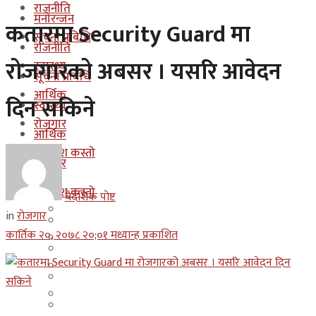
राजनीति
मनोरन्जन
कतारमा Security Guard मा
सूचना प्रबिधि
राजनीति
रोजगारको अबसर । यसरि आवेदन
स्वास्थ्य
सूचना प्रबिधि
आर्थिक
दिन सकिने
स्वास्थ्य
रोजगार
आर्थिक
कुन देश कस्तो
रोजगार
इजरायल
कुन देश कस्तो
बैदेशिक पोष्ट
ओमान
in
रोजगार
इजरायल
कार्तिक २०, २०७८ २०;०१ मध्यान्ह प्रकाशित
कुवेत
ओमान
दक्षिण कोरीया
कुवेत
बहराईन
दक्षिण कोरीया