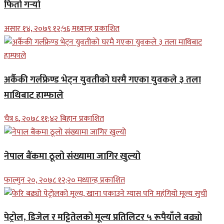
फिर्ता गर्‍यो
असार १४, २०७९ १२;५६ मध्यान्ह प्रकाशित
अर्कैकी गर्लफ्रेण्ड भेट्न युवतीको घरमै गएका युवकले ३ तला
माथिबाट हाम्फाले
चैत्र ६, २०७८ ११;४२ बिहान प्रकाशित
नेपाल बैंकमा ठूलो संख्यामा जागिर खुल्यो
फाल्गुन २०, २०७८ १२;२० मध्यान्ह प्रकाशित
पेट्रोल, डिजेल र मट्टितेलको मूल्य प्रतिलिटर ५ रूपैयाँले बढ्यो