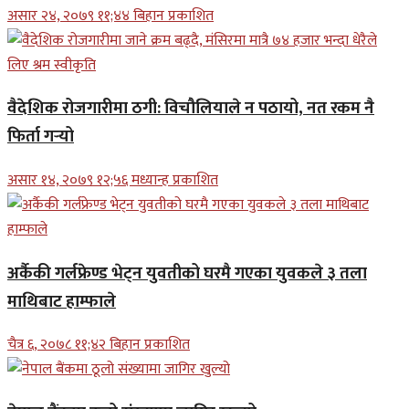
असार २४, २०७९ ११;४४ बिहान प्रकाशित
वैदेशिक रोजगारीमा ठगी: विचौलियाले न पठायो, नत रकम नै
फिर्ता गर्‍यो
असार १४, २०७९ १२;५६ मध्यान्ह प्रकाशित
अर्कैकी गर्लफ्रेण्ड भेट्न युवतीको घरमै गएका युवकले ३ तला
माथिबाट हाम्फाले
चैत्र ६, २०७८ ११;४२ बिहान प्रकाशित