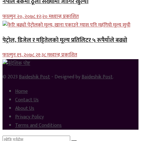
नेपाल बैंकमा ठूलो संख्यामा जागिर खुल्यो
फाल्गुन २०, २०७८ १२;२० मध्यान्ह प्रकाशित
पेट्रोल, डिजेल र मट्टितेलको मूल्य प्रतिलिटर ५ रूपैयाँले बढ्यो
फाल्गुन १९, २०७८ २१;३८ मध्यान्ह प्रकाशित
© 2023
Baideshik Post
- Designed by
Baideshik Post
.
Home
Contact Us
About Us
Privacy Policy
Terms and Conditions