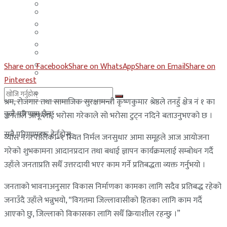
मलेसिया
बहराईन
युएई
मलेसिया
लेबनान
युएई
साउदी अरब
Share on Facebook
Share on WhatsApp
Share on Email
Share on
लेबनान
Pinterest
साउदी अरब
श्रम, रोजगार तथा सामाजिक सुरक्षामन्त्री कृष्णकुमार श्रेष्ठले तनहुँ क्षेत्र नं १ का
कुनै परिणाम छैन
जनताले आफूलाई भरोसा गरेकाले सो भरोसा टुट्न नदिने बताउनुभएको छ ।
सबै परिणामहरू हेर्नुहोस्
व्यास नगरपालिका–१ स्थित निर्मल जनसुधार आमा समूहले आज आयोजना
गरेको शुभकामना आदानप्रदान तथा बधाई ज्ञापन कार्यक्रमलाई सम्बोधन गर्दै
उहाँले जनताप्रति सधैँ उत्तरदायी भएर काम गर्ने प्रतिबद्धता व्यक्त गर्नुभयो ।
जनताको भावनाअनुसार विकास निर्माणका कामका लागि सदैव प्रतिबद्ध रहेको
जनाउँदै उहाँले भन्नुभयो, “विगतमा जिल्लावासीको हितका लागि काम गर्दै
आएको छु, जिल्लाको विकासका लागि सधैँ क्रियाशील रहन्छु ।”