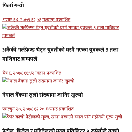
फिर्ता गर्‍यो
असार १४, २०७९ १२;५६ मध्यान्ह प्रकाशित
अर्कैकी गर्लफ्रेण्ड भेट्न युवतीको घरमै गएका युवकले ३ तला
माथिबाट हाम्फाले
चैत्र ६, २०७८ ११;४२ बिहान प्रकाशित
नेपाल बैंकमा ठूलो संख्यामा जागिर खुल्यो
फाल्गुन २०, २०७८ १२;२० मध्यान्ह प्रकाशित
पेट्रोल, डिजेल र मट्टितेलको मूल्य प्रतिलिटर ५ रूपैयाँले बढ्यो