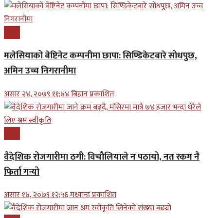
प्रबास
मलेसियाको बेष्टिनेट कम्पनीमा छापा: सिण्डिकेटबारे सोधपुछ,
अमिन उच्च निगरानीमा
असार २४, २०७९ ११;४४ बिहान प्रकाशित
प्रबास
वैदेशिक रोजगारीमा ठगी: विचौलियाले न पठायो, नत रकम नै
फिर्ता गर्‍यो
असार १४, २०७९ १२;५६ मध्यान्ह प्रकाशित