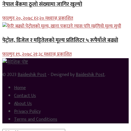
नेपाल बैंकमा ठूलो संख्यामा जागिर खुल्यो
फाल्गुन २०, २०७८ १२;२० मध्यान्ह प्रकाशित
पेट्रोल, डिजेल र मट्टितेलको मूल्य प्रतिलिटर ५ रूपैयाँले बढ्यो
फाल्गुन १९, २०७८ २१;३८ मध्यान्ह प्रकाशित
© 2023
Baideshik Post
- Designed by
Baideshik Post
.
Home
Contact Us
About Us
Privacy Policy
Terms and Conditions