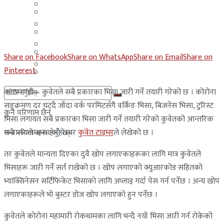
मलेसिया
बहराईन
युएई
मलेसिया
लेबनान
युएई
Share on Facebook
Share on WhatsApp
Share on Email
Share on
साउदी अरब
Pinterest
लेबनान
काठमाण्डौ – कुवेतले सबै प्रकारका भिसा जारी गर्ने तयारी गरेको छ । कोरोना
साउदी अरब
सङ्क्रमण दर घट्दै जाँदा वर्क परमिटसँगै वर्किङ भिसा, बिजनेस भिसा, टुरिस्ट
कुनै परिणाम छैन
भिसा लगायत सबै प्रकारका भिसा जारी गर्ने तयारी गरेको कुवेतको आन्तरिक
मन्त्रालयले जनाएको खबर
कुवेत टाइम्स
ले लेखेको छ ।
सबै परिणामहरू हेर्नुहोस्
तर कुवेतले मान्यता दिएका दुवै खोप लगाएकाहरूका लागि मात्र कुवेतले
भिसाहरू जारी गर्ने सर्त राखेको छ । खोप लगाएको क्युआरकोड सहितको
भ्याक्सिनेसन सर्टिफिकेट भिसाको लागि अप्लाइ गर्दा पेस गर्न पर्नेछ । अन्य खोप
लगाएकाहरूले भो बुस्टर डोज खोप लगाएको हुन पर्नेछ ।
कुवेतले कोरोना महामारी रोकथामका लागि भन्दै नयाँ भिसा जारी गर्न रोकेको