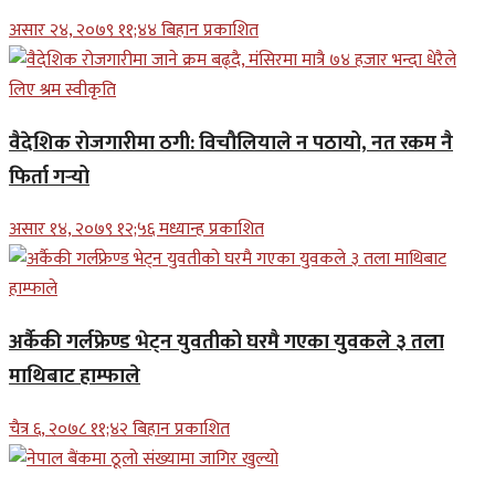
असार २४, २०७९ ११;४४ बिहान प्रकाशित
वैदेशिक रोजगारीमा ठगी: विचौलियाले न पठायो, नत रकम नै
फिर्ता गर्‍यो
असार १४, २०७९ १२;५६ मध्यान्ह प्रकाशित
अर्कैकी गर्लफ्रेण्ड भेट्न युवतीको घरमै गएका युवकले ३ तला
माथिबाट हाम्फाले
चैत्र ६, २०७८ ११;४२ बिहान प्रकाशित