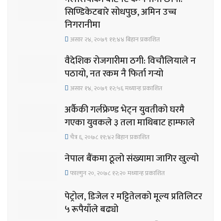
सिण्डिकेटबारे सोधपुछ, अमिन उच्च
निगरानीमा
असार २४, २०७९ ११;४४ बिहान प्रकाशित
वैदेशिक रोजगारीमा ठगी: विचौलियाले न
पठायो, नत रकम नै फिर्ता गर्‍यो
असार १४, २०७९ १२;५६ मध्यान्ह प्रकाशित
अर्कैकी गर्लफ्रेण्ड भेट्न युवतीको घरमै
गएका युवकले ३ तला माथिबाट हाम्फाले
चैत्र ६, २०७८ ११;४२ बिहान प्रकाशित
नेपाल बैंकमा ठूलो संख्यामा जागिर खुल्यो
फाल्गुन २०, २०७८ १२;२० मध्यान्ह प्रकाशित
पेट्रोल, डिजेल र मट्टितेलको मूल्य प्रतिलिटर
५ रूपैयाँले बढ्यो