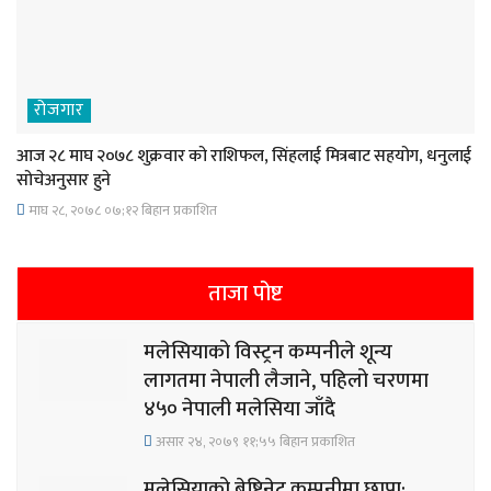
रोजगार
आज २८ माघ २०७८ शुक्रवार को राशिफल, सिंहलाई मित्रबाट सहयोग, धनुलाई
सोचेअनुसार हुने
माघ २८, २०७८ ०७;१२ बिहान प्रकाशित
ताजा पोष्ट
मलेसियाको विस्ट्रन कम्पनीले शून्य
लागतमा नेपाली लैजाने, पहिलो चरणमा
४५० नेपाली मलेसिया जाँदै
असार २४, २०७९ ११;५५ बिहान प्रकाशित
मलेसियाको बेष्टिनेट कम्पनीमा छापा: