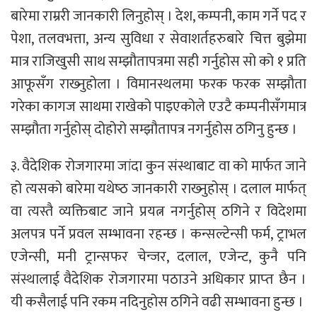
बारेमा राम्ररी जानकारी लिनुहोस् । देश, कम्पनी, काम गर्ने पद र
पेशा, तलवभत्ता, अन्य सुविधा र सेवाशर्तहरुबारे चित्त बुझेमा
मात्र राजिखुसी साथ सम्झौतापत्रमा सही गर्नुहोस सो को १ प्रति
आफूसँग राख्‍नुहोला । विमानस्थलमा फरक फरक सम्झौता
गरेका कागज साथमा राखेको पाइएकोले एउटै कम्पनीसँगमात्र
सम्झौता गर्नुहोस् दोहोरो सम्झौतापत्र नगर्नुहोस ठगिनु हुन्छ ।
३. वैदेशिक रोजगारमा जांदा कुन संस्थाबाट वा को मार्फत जाने
हो त्यसको बारेमा यथेष्‍ठ जानकारी राख्‍नुहोस् । दलाल मार्फत्
वा त्यस्तै व्यक्तिबाट जाने प्रयत्न नगर्नुहोस् ठगिने र विदेशमा
अलपत्र पर्ने प्रवल सम्भावना रहन्छ । कन्सल्टेन्सी फर्म, ट्राभल
एजेन्सी, मनी ट्रान्सफर चेन्जर, दलाल, एजेन्ट, कुनै पनि
संस्थालाई वैदेशिक रोजगारमा पठाउने अधिकार प्राप्‍त छैन ।
यी कसैलाई पनि रकम नदिनुहोस ठगिने वढी सम्भावना हुन्छ ।