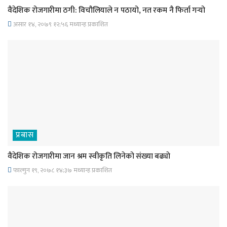
वैदेशिक रोजगारीमा ठगी: विचौलियाले न पठायो, नत रकम नै फिर्ता गर्‍यो
असार १४, २०७९ १२;५६ मध्यान्ह प्रकाशित
प्रबास
वैदेशिक रोजगारीमा जान श्रम स्वीकृति लिनेको संख्या बढ्याे
फाल्गुन १९, २०७८ १४;३७ मध्यान्ह प्रकाशित