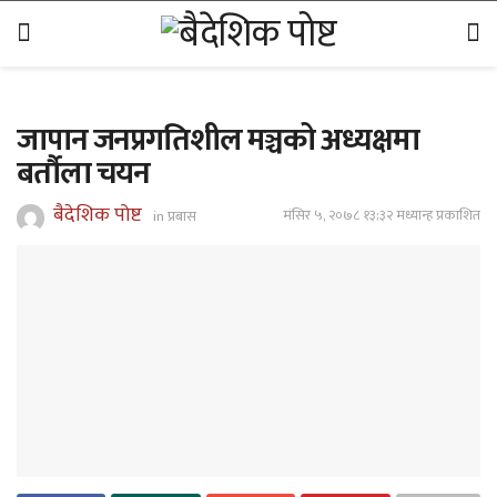
जापान जनप्रगतिशील मञ्चको अध्यक्षमा
बर्तौला चयन
बैदेशिक पोष्ट
मंसिर ५, २०७८ १३;३२ मध्यान्ह प्रकाशित
in
प्रबास