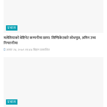
प्रबास
मलेसियाको बेष्टिनेट कम्पनीमा छापा: सिण्डिकेटबारे सोधपुछ, अमिन उच्च
निगरानीमा
असार २४, २०७९ ११;४४ बिहान प्रकाशित
प्रबास