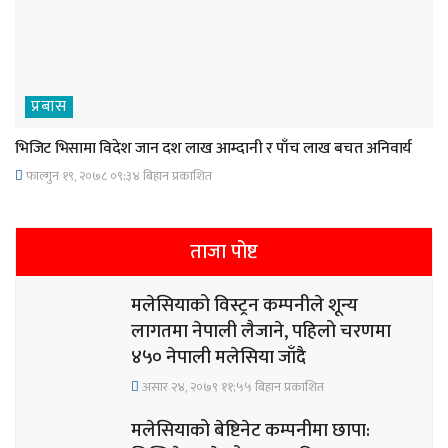
प्रबास
भिजिट भिसामा विदेश जान दश लाख आम्दानी र पाँच लाख बचत अनिवार्य
फाल्गुन १९, २०७८ ०९;३४ बिहान प्रकाशित
ताजा पोष्ट
मलेसियाको विस्ट्रन कम्पनीले शून्य
लागतमा नेपाली लैजाने, पहिलो चरणमा
४५० नेपाली मलेसिया जाँदै
असार २४, २०७९ ११;५५ बिहान प्रकाशित
मलेसियाको बेष्टिनेट कम्पनीमा छापा: