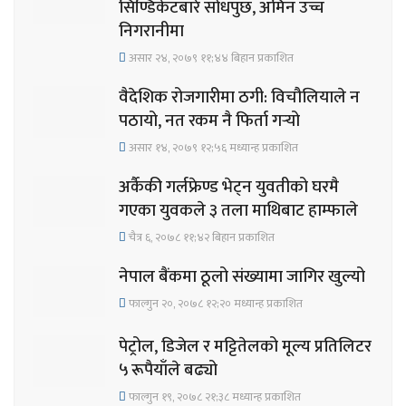
सिण्डिकेटबारे सोधपुछ, अमिन उच्च
निगरानीमा
असार २४, २०७९ ११;४४ बिहान प्रकाशित
वैदेशिक रोजगारीमा ठगी: विचौलियाले न
पठायो, नत रकम नै फिर्ता गर्‍यो
असार १४, २०७९ १२;५६ मध्यान्ह प्रकाशित
अर्कैकी गर्लफ्रेण्ड भेट्न युवतीको घरमै
गएका युवकले ३ तला माथिबाट हाम्फाले
चैत्र ६, २०७८ ११;४२ बिहान प्रकाशित
नेपाल बैंकमा ठूलो संख्यामा जागिर खुल्यो
फाल्गुन २०, २०७८ १२;२० मध्यान्ह प्रकाशित
पेट्रोल, डिजेल र मट्टितेलको मूल्य प्रतिलिटर
५ रूपैयाँले बढ्यो
फाल्गुन १९, २०७८ २१;३८ मध्यान्ह प्रकाशित