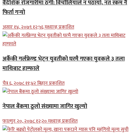
वैदेशिक रोजगारीमा ठगी: विचौलियाले न पठायो, नत रकम नै
फिर्ता गर्‍यो
असार १४, २०७९ १२;५६ मध्यान्ह प्रकाशित
अर्कैकी गर्लफ्रेण्ड भेट्न युवतीको घरमै गएका युवकले ३ तला
माथिबाट हाम्फाले
चैत्र ६, २०७८ ११;४२ बिहान प्रकाशित
नेपाल बैंकमा ठूलो संख्यामा जागिर खुल्यो
फाल्गुन २०, २०७८ १२;२० मध्यान्ह प्रकाशित