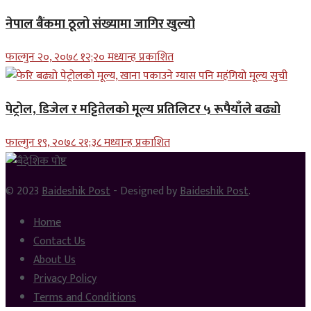
नेपाल बैंकमा ठूलो संख्यामा जागिर खुल्यो
फाल्गुन २०, २०७८ १२;२० मध्यान्ह प्रकाशित
पेट्रोल, डिजेल र मट्टितेलको मूल्य प्रतिलिटर ५ रूपैयाँले बढ्यो
फाल्गुन १९, २०७८ २१;३८ मध्यान्ह प्रकाशित
© 2023
Baideshik Post
- Designed by
Baideshik Post
.
Home
Contact Us
About Us
Privacy Policy
Terms and Conditions