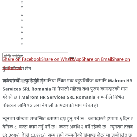
मलेसिया
बहराईन
युएई
मलेसिया
लेबनान
युएई
साउदी अरब
लेबनान
साउदी अरब
Share on Facebook
Share on WhatsApp
Share on Email
Share on
Pinterest
कुनै परिणाम छैन
काठमाडौँ
। युरोपको रोमानिया स्थित एक बहुप्रतिष्ठित कम्पनि
Malrom HR
सबै परिणामहरू हेर्नुहोस्
Services SRL Romania
मा नेपाली महिला तथा पुरुष कामदारको माग
गरेको छ ।
Malrom HR Services SRL Romania
कम्पनीले बिभिन्न
पोस्टका लागि ९० जना नेपाली कामदारको माग गरेको हो ।
न्यूनतम योग्यता सम्बन्धित काममा दक्ष हुनु पर्ने छ । कामदारले हप्तामा ६ दिन र
दैनिक ८ घण्टा काम गर्नु पर्ने छ । करार अवधि २ वर्षे रहेको छ । न्यूनतम तलब
६५,३०७/- देखि ८३,११८/- सम्म रहने कम्पनीको डिमाण्ड लेटर मा उल्लेखित छ