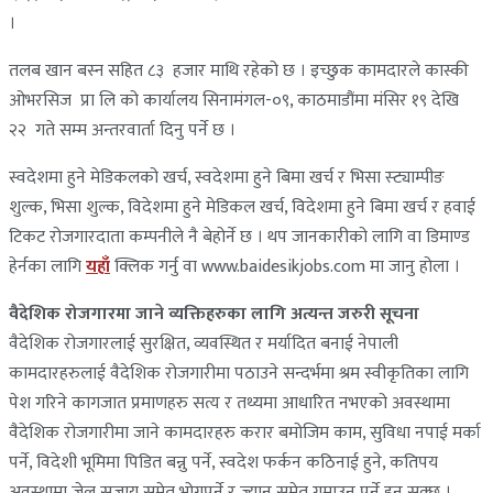
।
तलब खान बस्न सहित ८३ हजार माथि रहेको छ । इच्छुक कामदारले कास्की
ओभरसिज प्रा लि को कार्यालय सिनामंगल-०९, काठमाडौंमा मंसिर १९ देखि
२२ गते सम्म अन्तरवार्ता दिनु पर्ने छ ।
स्वदेशमा हुने मेडिकलको खर्च, स्वदेशमा हुने बिमा खर्च र भिसा स्ट्याम्पीङ
शुल्क, भिसा शुल्क, विदेशमा हुने मेडिकल खर्च, विदेशमा हुने बिमा खर्च र हवाई
टिकट रोजगारदाता कम्पनीले नै बेहोर्ने छ । थप जानकारीको लागि वा डिमाण्ड
हेर्नका लागि
यहाँ
क्लिक गर्नु वा www.baidesikjobs.com मा जानु होला ।
वैदेशिक रोजगारमा जाने व्यक्तिहरुका लागि अत्यन्त जरुरी सूचना
वैदेशिक रोजगारलाई सुरक्षित, व्यवस्थित र मर्यादित बनाई नेपाली
कामदारहरुलाई वैदेशिक रोजगारीमा पठाउने सन्दर्भमा श्रम स्वीकृतिका लागि
पेश गरिने कागजात प्रमाणहरु सत्य र तथ्यमा आधारित नभएको अवस्थामा
वैदेशिक रोजगारीमा जाने कामदारहरु करार बमोजिम काम, सुविधा नपाई मर्का
पर्ने, विदेशी भूमिमा पिडित बन्नु पर्ने, स्वदेश फर्कन कठिनाई हुने, कतिपय
अवस्थामा जेल सजाय समेत भोग्नुपर्ने र ज्यान समेत गुमाउनु पर्ने हुन सक्छ ।