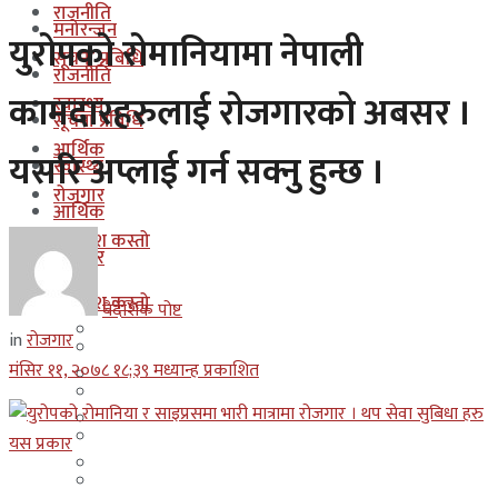
राजनीति
मनोरन्जन
युरोपको रोमानियामा नेपाली
सूचना प्रबिधि
राजनीति
कामदारहरुलाई रोजगारको अबसर ।
स्वास्थ्य
सूचना प्रबिधि
आर्थिक
यसरि अप्लाई गर्न सक्नु हुन्छ ।
स्वास्थ्य
रोजगार
आर्थिक
कुन देश कस्तो
रोजगार
इजरायल
कुन देश कस्तो
बैदेशिक पोष्ट
ओमान
in
रोजगार
इजरायल
मंसिर ११, २०७८ १८;३९ मध्यान्ह प्रकाशित
कुवेत
ओमान
दक्षिण कोरीया
कुवेत
बहराईन
दक्षिण कोरीया