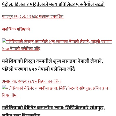
पेट्रोल, डिजेल र मट्टितेलको मूल्य प्रतिलिटर ५ रूपैयाँले बढ्यो
फाल्गुन १९, २०७८ २१;३८ मध्यान्ह प्रकाशित
सर्वाधिक पढिएको
मलेसियाको विस्ट्रन कम्पनीले शून्य लागतमा नेपाली लैजाने,
पहिलो चरणमा ४५० नेपाली मलेसिया जाँदै
असार २४, २०७९ ११;५५ बिहान प्रकाशित
मलेसियाको बेष्टिनेट कम्पनीमा छापा: सिण्डिकेटबारे सोधपुछ,
अमिन उच्च निगरानीमा