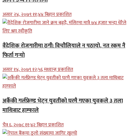
असार २४, २०७९ ११;४४ बिहान प्रकाशित
वैदेशिक रोजगारीमा ठगी: विचौलियाले न पठायो, नत रकम नै
फिर्ता गर्‍यो
असार १४, २०७९ १२;५६ मध्यान्ह प्रकाशित
अर्कैकी गर्लफ्रेण्ड भेट्न युवतीको घरमै गएका युवकले ३ तला
माथिबाट हाम्फाले
चैत्र ६, २०७८ ११;४२ बिहान प्रकाशित