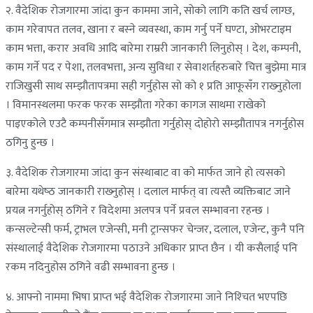
२. वैदेशिक रोजगारमा जांदा कुन काममा जाने, सोको लागि कति खर्च लाग्छ,
काम गरेवापत तलव, खाना र बस्‍ने व्यवस्था, काम गर्नु पर्ने घण्टा, ओभरटाइम
काम भत्ता, करार अवधि आदि बारेमा राम्ररी जानकारी लिनुहोस् । देश, कम्पनी,
काम गर्ने पद र पेशा, तलवभत्ता, अन्य सुविधा र सेवाशर्तहरुबारे चित्त बुझेमा मात्र
राजिखुसी साथ सम्झौतापत्रमा सही गर्नुहोस सो को १ प्रति आफूसँग राख्‍नुहोला
। विमानस्थलमा फरक फरक सम्झौता गरेका कागज साथमा राखेको
पाइएकोले एउटै कम्पनीसँगमात्र सम्झौता गर्नुहोस् दोहोरो सम्झौतापत्र नगर्नुहोस
ठगिनु हुन्छ ।
३. वैदेशिक रोजगारमा जांदा कुन संस्थाबाट वा को मार्फत जाने हो त्यसको
बारेमा यथेष्‍ठ जानकारी राख्‍नुहोस् । दलाल मार्फत् वा त्यस्तै व्यक्तिबाट जाने
प्रयत्न नगर्नुहोस् ठगिने र विदेशमा अलपत्र पर्ने प्रवल सम्भावना रहन्छ ।
कन्सल्टेन्सी फर्म, ट्राभल एजेन्सी, मनी ट्रान्सफर चेन्जर, दलाल, एजेन्ट, कुनै पनि
संस्थालाई वैदेशिक रोजगारमा पठाउने अधिकार प्राप्‍त छैन । यी कसैलाई पनि
रकम नदिनुहोस ठगिने वढी सम्भावना हुन्छ ।
४. आफ्नो नाममा भिषा प्राप्‍त भई वैदेशिक रोजगारमा जाने निश्‍चित भएपछि