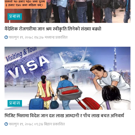
प्रबास
वैदेशिक रोजगारीमा जान श्रम स्वीकृति लिनेको संख्या बढ्याे
फाल्गुन १९, २०७८ १४;३७ मध्यान्ह प्रकाशित
प्रबास
भिजिट भिसामा विदेश जान दश लाख आम्दानी र पाँच लाख बचत अनिवार्य
फाल्गुन १९, २०७८ ०९;३४ बिहान प्रकाशित