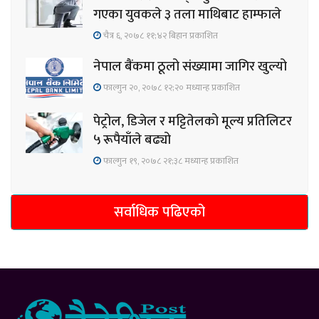
गएका युवकले ३ तला माथिबाट हाम्फाले
चैत्र ६, २०७८ ११;४२ बिहान प्रकाशित
नेपाल बैंकमा ठूलो संख्यामा जागिर खुल्यो
फाल्गुन २०, २०७८ १२;२० मध्यान्ह प्रकाशित
पेट्रोल, डिजेल र मट्टितेलको मूल्य प्रतिलिटर
५ रूपैयाँले बढ्यो
फाल्गुन १९, २०७८ २१;३८ मध्यान्ह प्रकाशित
सर्वाधिक पढिएको