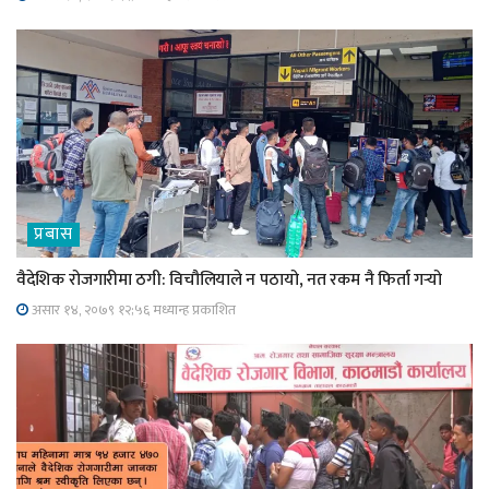
प्रबास
वैदेशिक रोजगारीमा ठगी: विचौलियाले न पठायो, नत रकम नै फिर्ता गर्‍यो
असार १४, २०७९ १२;५६ मध्यान्ह प्रकाशित