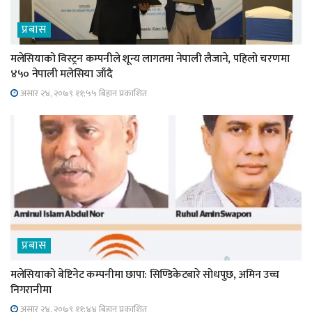
प्रबास
मलेसियाको विस्ट्रन कम्पनीले शून्य लागतमा नेपाली लैजाने, पहिलो चरणमा
४५० नेपाली मलेसिया जाँदै
असार २४, २०७९ ११;५५ बिहान प्रकाशित
प्रबास
मलेसियाको बेष्टिनेट कम्पनीमा छापा: सिण्डिकेटबारे सोधपुछ, अमिन उच्च
निगरानीमा
असार २४, २०७९ ११;४४ बिहान प्रकाशित