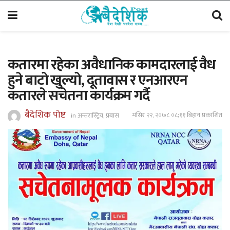
कतारमा रहेका अवैधानिक कामदारलाई वैध
हुने बाटो खुल्यो, दूतावास र एनआरएन
कतारले सचेतना कार्यक्रम गर्दै
बैदेशिक पोष्ट
मंसिर २२, २०७८ ०८;११ बिहान प्रकाशित
in
अन्तरास्ट्रिय
,
प्रबास