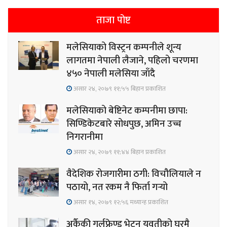
ताजा पोष्ट
मलेसियाको विस्ट्रन कम्पनीले शून्य
लागतमा नेपाली लैजाने, पहिलो चरणमा
४५० नेपाली मलेसिया जाँदै
असार २४, २०७९ ११;५५ बिहान प्रकाशित
मलेसियाको बेष्टिनेट कम्पनीमा छापा:
सिण्डिकेटबारे सोधपुछ, अमिन उच्च
निगरानीमा
असार २४, २०७९ ११;४४ बिहान प्रकाशित
वैदेशिक रोजगारीमा ठगी: विचौलियाले न
पठायो, नत रकम नै फिर्ता गर्‍यो
असार १४, २०७९ १२;५६ मध्यान्ह प्रकाशित
अर्कैकी गर्लफ्रेण्ड भेट्न युवतीको घरमै