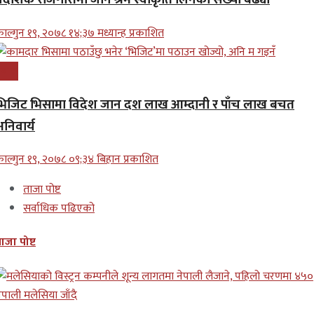
ाल्गुन १९, २०७८ १४;३७ मध्यान्ह प्रकाशित
्रबास
भिजिट भिसामा विदेश जान दश लाख आम्दानी र पाँच लाख बचत
अनिवार्य
ाल्गुन १९, २०७८ ०९;३४ बिहान प्रकाशित
ताजा पोष्ट
सर्वाधिक पढिएको
ाजा पोष्ट