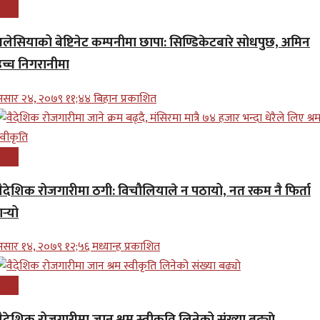
्रबास
मलेसियाको बेष्टिनेट कम्पनीमा छापा: सिण्डिकेटबारे सोधपुछ, अमिन
उच्च निगरानीमा
सार २४, २०७९ ११;४४ बिहान प्रकाशित
्रबास
वैदेशिक रोजगारीमा ठगी: विचौलियाले न पठायो, नत रकम नै फिर्ता
र्‍यो
सार १४, २०७९ १२;५६ मध्यान्ह प्रकाशित
्रबास
ैदेशिक रोजगारीमा जान श्रम स्वीकृति लिनेको संख्या बढ्याे