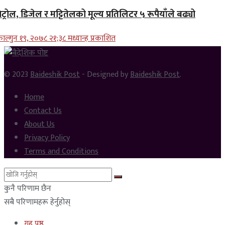
ेट्रोल, डिजेल र मट्टितेलको मूल्य प्रतिलिटर ५ रूपैयाँले बढ्यो
ाल्गुन १९, २०७८ २१;३८ मध्यान्ह प्रकाशित
© 2023
Baideshik Post
- Designed by
Baideshik Post
.
Home
Contact Us
About Us
Privacy Policy
Terms and Conditions
कुनै परिणाम छैन
सबै परिणामहरू हेर्नुहोस्
गृह पृष्ठ