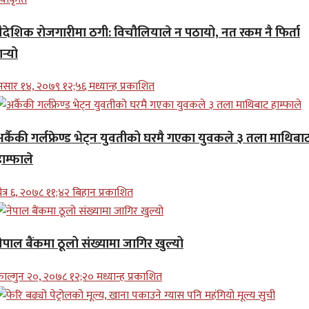
वैदेशिक रोजगारीमा ठगी: विचौलियाले न पठायो, नत रकम नै फिर्ता
र्‍यो
सार १४, २०७९ १२;५६ मध्यान्ह प्रकाशित
अर्कैकी गर्लफ्रेण्ड भेट्न युवतीको घरमै गएका युवकले ३ तला माथिबा
ाम्फाले
ैत्र ६, २०७८ ११;४२ बिहान प्रकाशित
ेपाल बैंकमा ठूलो संख्यामा जागिर खुल्यो
ाल्गुन २०, २०७८ १२;२० मध्यान्ह प्रकाशित