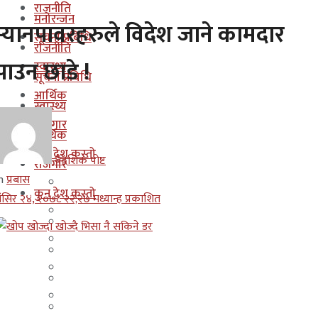
राजनीति
मनोरन्जन
म्यानपावरहरुले विदेश जाने कामदार
सूचना प्रबिधि
राजनीति
पाउन छाडे !
स्वास्थ्य
सूचना प्रबिधि
आर्थिक
स्वास्थ्य
रोजगार
आर्थिक
कुन देश कस्तो
बैदेशिक पोष्ट
रोजगार
n
प्रबास
इजरायल
कुन देश कस्तो
ंसिर २४, २०७८ २२;२७ मध्यान्ह प्रकाशित
ओमान
इजरायल
कुवेत
ओमान
दक्षिण कोरीया
कुवेत
बहराईन
दक्षिण कोरीया