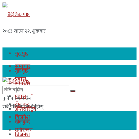
२०८३ साउन २२, शुक्रबार
गृह पृष्ठ
समाचार
गृह पृष्ठ
प्रबास
समाचार
अन्तरास्ट्रिय
प्रबास
कुनै परिणाम छैन
खेलकुद
सबै परिणामहरू हेर्नुहोस्
अन्तरास्ट्रिय
बिजनेश
खेलकुद
मनोरन्जन
बिजनेश