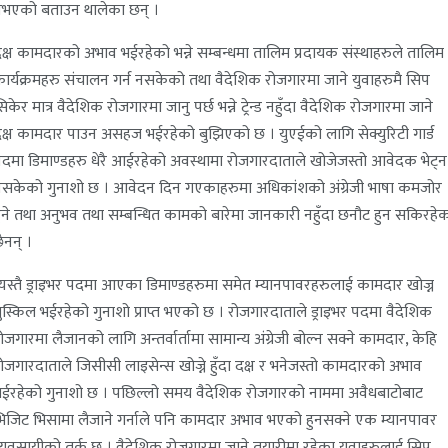
भएको बताउन थालेका छन् ।
क्ष कामदारको अभाव भईरहेको भन्ने सम्बन्धमा तालिम प्रदायक संस्थाहरुले तालिम
ार्यक्रमहरु संचालन गर्न नसकेको तथा वैदेशिक रोजगारमा जाने युवाहरुमै सिप
िकेर मात्र वैदेशिक रोजगारमा जानु पर्छ भन्ने ट्रेन्ड नहुँदा वैदेशिक रोजगारमा जाने
क्ष कामदार पाउन असहज भईरहेको बुझिएको छ । युएईको लागि सेक्युरिटी गार्ड
दमा डिमाण्डहरु धेरै आईरहेको अवस्थामा रोजगारदाताले खोजेजस्तो आवेदक भेट्न
सकेको गुनाशो छ । आवेदन दिन गएकाहरुमा अधिकांशको अंग्रेजी भाषा कमजोर
ुने तथा अनुभव तथा सम्बन्धित कामको बारेमा जानकारी नहुँदा छनौट हुन सकिरहे
ैनन् ।
्यस्तै ड्राइभर पदमा आएका डिमाण्डहरुमा समेत म्यानपावरहरुलाई कामदार खोज्न
ुस्किल भईरहेको गुनाशो प्राप्त भएको छ । रोजगारदाताले ड्राइभर पदमा वैदेशिक
ोजगारमा लैजानको लागि अन्तर्वार्तामा सामान्य अंग्रेजी बोल्न सक्ने कामदार, केहि
ोजगारदाताले जिसीसी लाइसेन्स खोज्ने हुँदा दक्ष र भनेजस्तो कामदारको अभाव
ईरहेको गुनाशो छ । पछिल्लो समय वैदेशिक रोजगारको नाममा अवैधबाटोबाट
िजिट भिसामा लैजाने गर्नाले पनि कामदार अभाव भएको हुनसक्ने एक म्यानपावर
्यवसायीको तर्क छ । वैदेशिक रोजगारमा जाने तयारीमा रहेका युवाहरुलाई सिप