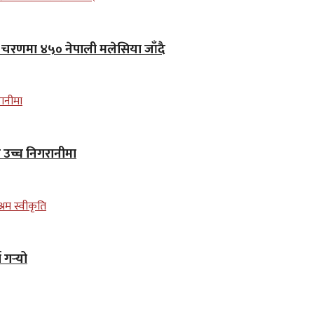
लो चरणमा ४५० नेपाली मलेसिया जाँदै
न उच्च निगरानीमा
गर्‍यो