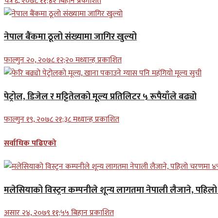
चैत्र ६, २०७८ ११;४२ बिहान प्रकाशित
नेपाल बैंकमा ठूलो संख्यामा जागिर खुल्यो
फाल्गुन २०, २०७८ १२;२० मध्यान्ह प्रकाशित
पेट्रोल, डिजेल र मट्टितेलको मूल्य प्रतिलिटर ५ रूपैयाँले बढ्यो
फाल्गुन १९, २०७८ २१;३८ मध्यान्ह प्रकाशित
सर्वाधिक पढिएको
मलेसियाको विस्ट्रन कम्पनीले शून्य लागतमा नेपाली लैजाने, पहि
असार २४, २०७९ ११;५५ बिहान प्रकाशित