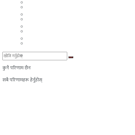
मलेसिया
बहराईन
युएई
मलेसिया
लेबनान
युएई
साउदी अरब
लेबनान
साउदी अरब
कुनै परिणाम छैन
सबै परिणामहरू हेर्नुहोस्