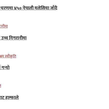
लो चरणमा ४५० नेपाली मलेसिया जाँदै
न उच्च निगरानीमा
गर्‍यो
ाट हाम्फाले