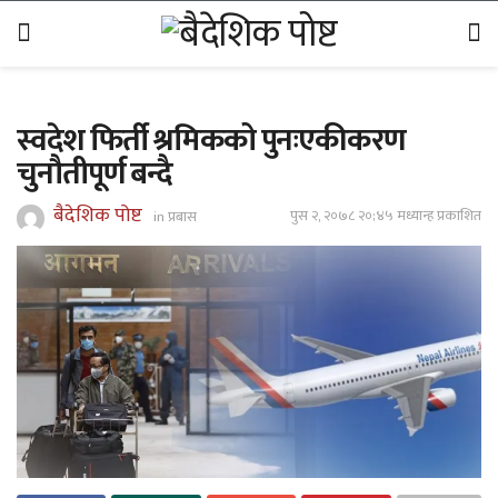
स्वदेश फिर्ती श्रमिकको पुनःएकीकरण
चुनौतीपूर्ण बन्दै
बैदेशिक पोष्ट
पुस २, २०७८ २०;४५ मध्यान्ह प्रकाशित
in
प्रबास