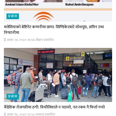
प्रबास
मलेसियाको बेष्टिनेट कम्पनीमा छापा: सिण्डिकेटबारे सोधपुछ, अमिन उच्च
निगरानीमा
असार २४, २०७९ ११;४४ बिहान प्रकाशित
प्रबास
वैदेशिक रोजगारीमा ठगी: विचौलियाले न पठायो, नत रकम नै फिर्ता गर्‍यो
असार १४, २०७९ १२;५६ मध्यान्ह प्रकाशित