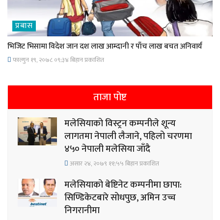
प्रबास
भिजिट भिसामा विदेश जान दश लाख आम्दानी र पाँच लाख बचत अनिवार्य
फाल्गुन १९, २०७८ ०९;३४ बिहान प्रकाशित
ताजा पोष्ट
मलेसियाको विस्ट्रन कम्पनीले शून्य
लागतमा नेपाली लैजाने, पहिलो चरणमा
४५० नेपाली मलेसिया जाँदै
असार २४, २०७९ ११;५५ बिहान प्रकाशित
मलेसियाको बेष्टिनेट कम्पनीमा छापा:
सिण्डिकेटबारे सोधपुछ, अमिन उच्च
निगरानीमा