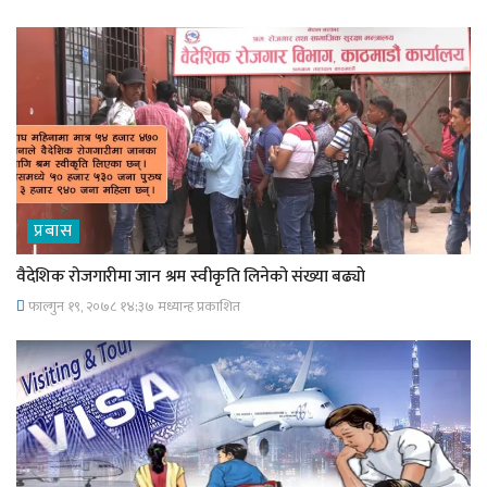
प्रबास
वैदेशिक रोजगारीमा जान श्रम स्वीकृति लिनेको संख्या बढ्याे
फाल्गुन १९, २०७८ १४;३७ मध्यान्ह प्रकाशित