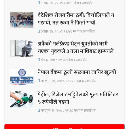
असार २४, २०७९ ११;४४ बिहान प्रकाशित
वैदेशिक रोजगारीमा ठगी: विचौलियाले न
पठायो, नत रकम नै फिर्ता गर्‍यो
असार १४, २०७९ १२;५६ मध्यान्ह प्रकाशित
अर्कैकी गर्लफ्रेण्ड भेट्न युवतीको घरमै
गएका युवकले ३ तला माथिबाट हाम्फाले
चैत्र ६, २०७८ ११;४२ बिहान प्रकाशित
नेपाल बैंकमा ठूलो संख्यामा जागिर खुल्यो
फाल्गुन २०, २०७८ १२;२० मध्यान्ह प्रकाशित
पेट्रोल, डिजेल र मट्टितेलको मूल्य प्रतिलिटर
५ रूपैयाँले बढ्यो
फाल्गुन १९, २०७८ २१;३८ मध्यान्ह प्रकाशित