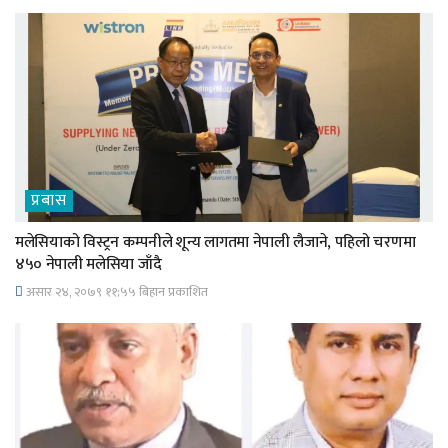
प्रबास
मलेसियाको विस्ट्रन कम्पनीले शून्य लागतमा नेपाली लैजाने, पहिलो चरणमा
४५० नेपाली मलेसिया जाँदै
असार २४, २०७९ ११;५५ बिहान प्रकाशित