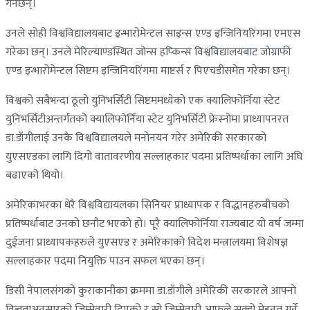
गर्नेछन्।
उनले सोही विश्वविद्यालयबाट इन्भारोमेन्टल साइन्स एण्ड इन्जिनियरिंगमा एमएस
गरेका छन्। उनले मेरिल्याण्डस्थित जोन्स हप्किन्स विश्वविद्यालयबाट जोग्राफी
एण्ड इन्भारोमेन्टल सिष्टम इन्जिनियरिंगमा माष्टर्स र पिएचडीसमेत गरेका छन्।
विश्वको सबैभन्दा ठूलो युनिभर्सिटी सिष्टममध्येको एक क्यालिफोर्निया स्टेट
युनिभर्सिटीअन्तर्गतको क्यालिफोर्निया स्टेट युनिभर्सिटी फ्रेस्नोमा प्राध्यापनरत
डा.डाँगीलाई उनकै विश्वविद्यालयले मनोनयन गरेर अमेरिकी सरकारको
युएसएडका लागि दिगो वातावरणीय सल्लाहकार पदमा प्रतिष्पर्धाका लागि अघि
बढाएको थियो।
अमेरिकाभरका धेरै विश्वविद्यायलका सिनियर प्राध्यापक र विद्धानहरुबीचको
प्रतिष्पर्धाबाट उनको छनौट भएको हो। पूरै क्यालिफोर्निया राज्यबाट यो वर्ष जम्मा
दुईजना प्राध्यापकहरुले युएसएड र अमेरिकाको विदेश मन्त्रालयमा विशेषज्ञ
सल्लाहकार पदमा नियुक्ति पाउन सफल भएका छन्।
डिसी नेपालसंगको कुराकानीका क्रममा डा.डाँगीले अमेरिकी सरकारले आफ्नो
विज्ञताअनुसारको जिम्मेवारी दिएको र सो जिम्मेवारी आफूले सक्दो मेहनत गर्ने