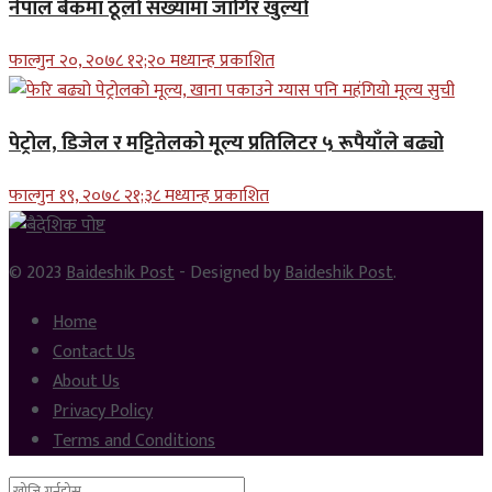
नेपाल बैंकमा ठूलो संख्यामा जागिर खुल्यो
फाल्गुन २०, २०७८ १२;२० मध्यान्ह प्रकाशित
पेट्रोल, डिजेल र मट्टितेलको मूल्य प्रतिलिटर ५ रूपैयाँले बढ्यो
फाल्गुन १९, २०७८ २१;३८ मध्यान्ह प्रकाशित
© 2023
Baideshik Post
- Designed by
Baideshik Post
.
Home
Contact Us
About Us
Privacy Policy
Terms and Conditions