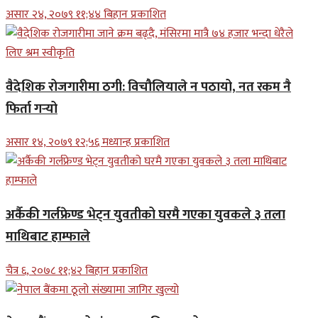
असार २४, २०७९ ११;४४ बिहान प्रकाशित
वैदेशिक रोजगारीमा ठगी: विचौलियाले न पठायो, नत रकम नै
फिर्ता गर्‍यो
असार १४, २०७९ १२;५६ मध्यान्ह प्रकाशित
अर्कैकी गर्लफ्रेण्ड भेट्न युवतीको घरमै गएका युवकले ३ तला
माथिबाट हाम्फाले
चैत्र ६, २०७८ ११;४२ बिहान प्रकाशित