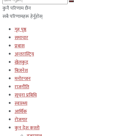
कुनै परिणाम छैन
सबै परिणामहरू हेर्नुहोस्
गृह पृष्ठ
समाचार
प्रबास
अन्तरास्ट्रिय
खेलकुद
बिजनेश
मनोरन्जन
राजनीति
सूचना प्रबिधि
स्वास्थ्य
आर्थिक
रोजगार
कुन देश कस्तो