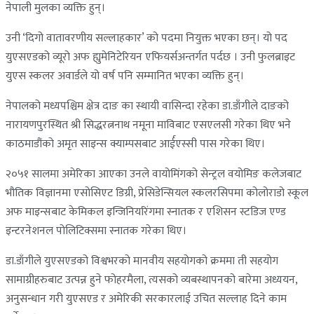
नेपाली मुलका व्यक्ति हुन्।
उनी ‘दिगो वातावरणीय सल्लाहकार’ को पदमा नियुक्त भएका छन्। यो पद
युएसएडको व्यूरो अफ ह्युमेनिटेरियन एफियर्सअन्तर्गत पर्दछ । उनी फुलब्राइट
युएस स्कलर अवार्डले यो वर्ष पनि सम्मानित भएका व्यक्ति हुन्।
नेपालको मध्यपश्चिम क्षेत्र दाङ का स्थायी वासिन्दा रहेका डा.डाँगीले दाङको
नारायणपुरस्थित श्री सिद्धरत्ननाथ नमूना माविबाट एसएलसी गरेका थिए भने
काठमाडौंको अमृत साइन्स क्याम्पसबाट आर्ईएस्सी पास गरेका थिए।
२०५१ सालमा अमेरिका आएका उनले वायोमिंगको सेन्ट्रल वयोमिङ कलेजबाट
भौतिक विज्ञानमा एसोसिएट डिग्री, प्रेसिडेन्सियल स्कलरसिपमा कोलोराडो स्कूल
अफ माइन्सबाट केमिकल इन्जिनियरिंगमा स्नातक र एशिसन स्टडिज एण्ड
इन्टरनेशनल पोलिटिक्समा स्नातक गरेका थिए।
डा.डाँगीले युएसएडको विश्वभरको मानवीय सहयोगको क्रममा ती सहयोग
सामाग्रीहरुबाट उत्पन्न हुने फोहरमैला, त्यसको व्यबस्थापनको बारेमा अध्ययन,
अनुसन्धान गरी युएसएड र अमेरिकी सरकारलाई उचित सल्लाह दिने काम