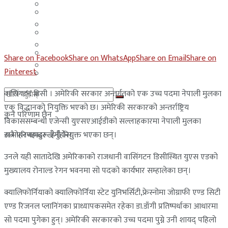
मलेसिया
बहराईन
युएई
मलेसिया
लेबनान
युएई
Share on Facebook
Share on WhatsApp
Share on Email
Share on
साउदी अरब
Pinterest
लेबनान
वासिंगटन डिसी । अमेरिकी सरकार अन्तर्गतको एक उच्च पदमा नेपाली मुलका
साउदी अरब
एक विद्धानको नियुक्ति भएको छ। अमेरिकी सरकारको अन्तर्राष्ट्रिय
कुनै परिणाम छैन
विकाससम्बन्धी एजेन्सी युएसएआईडीको सल्लाहकारमा नेपाली मुलका
डा.मोहनबहादुर डाँगी नियुक्त भएका छन्।
सबै परिणामहरू हेर्नुहोस्
उनले यही सातादेखि अमेरिकाको राजधानी वासिंगटन डिसीस्थित युएस एडको
मुख्यालय रोनाल्ड रेगन भवनमा सो पदको कार्यभार सम्हालेका छन्।
क्यालिफोर्नियाको क्यालिफोर्निया स्टेट युनिभर्सिटी,फ्रेस्नोमा जोग्राफी एण्ड सिटी
एण्ड रिजनल प्लानिंगका प्राध्यापकसमेत रहेका डा.डाँगी प्रतिष्पर्धाका आधारमा
सो पदमा पुगेका हुन्। अमेरिकी सरकारको उच्च पदमा पुग्ने उनी शायद् पहिलो