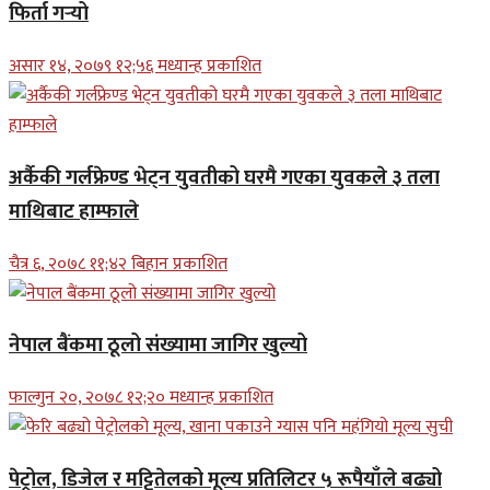
फिर्ता गर्‍यो
असार १४, २०७९ १२;५६ मध्यान्ह प्रकाशित
अर्कैकी गर्लफ्रेण्ड भेट्न युवतीको घरमै गएका युवकले ३ तला
माथिबाट हाम्फाले
चैत्र ६, २०७८ ११;४२ बिहान प्रकाशित
नेपाल बैंकमा ठूलो संख्यामा जागिर खुल्यो
फाल्गुन २०, २०७८ १२;२० मध्यान्ह प्रकाशित
पेट्रोल, डिजेल र मट्टितेलको मूल्य प्रतिलिटर ५ रूपैयाँले बढ्यो