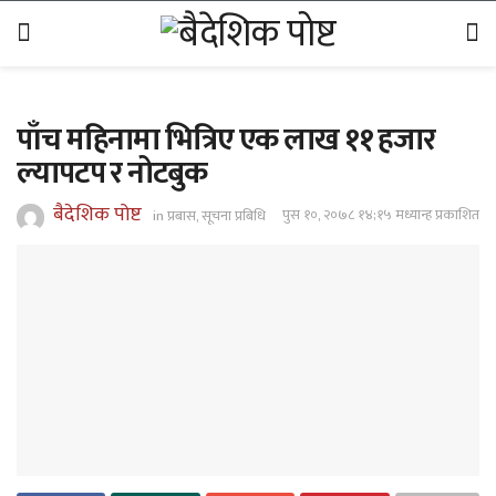
पाँच महिनामा भित्रिए एक लाख ११ हजार
ल्यापटप र नोटबुक
बैदेशिक पोष्ट
पुस १०, २०७८ १४;१५ मध्यान्ह प्रकाशित
in
प्रबास
,
सूचना प्रबिधि