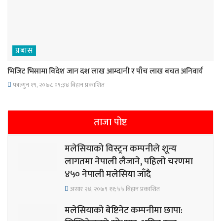
प्रबास
भिजिट भिसामा विदेश जान दश लाख आम्दानी र पाँच लाख बचत अनिवार्य
फाल्गुन १९, २०७८ ०९;३४ बिहान प्रकाशित
ताजा पोष्ट
मलेसियाको विस्ट्रन कम्पनीले शून्य
लागतमा नेपाली लैजाने, पहिलो चरणमा
४५० नेपाली मलेसिया जाँदै
असार २४, २०७९ ११;५५ बिहान प्रकाशित
मलेसियाको बेष्टिनेट कम्पनीमा छापा: