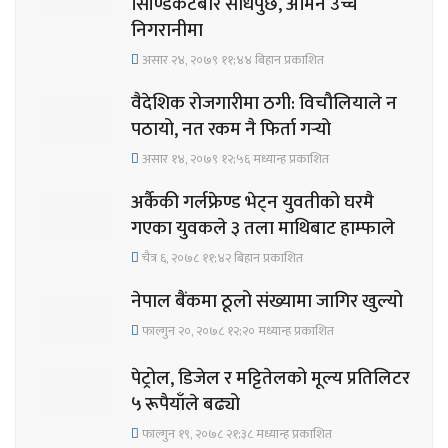
सिण्डिकेटबारे सोधपुछ, अमिन उच्च
निगरानीमा
असार २४, २०७९ ११;४४ बिहान प्रकाशित
वैदेशिक रोजगारीमा ठगी: विचौलियाले न
पठायो, नत रकम नै फिर्ता गर्‍यो
असार १४, २०७९ १२;५६ मध्यान्ह प्रकाशित
अर्कैकी गर्लफ्रेण्ड भेट्न युवतीको घरमै
गएका युवकले ३ तला माथिबाट हाम्फाले
चैत्र ६, २०७८ ११;४२ बिहान प्रकाशित
नेपाल बैंकमा ठूलो संख्यामा जागिर खुल्यो
फाल्गुन २०, २०७८ १२;२० मध्यान्ह प्रकाशित
पेट्रोल, डिजेल र मट्टितेलको मूल्य प्रतिलिटर
५ रूपैयाँले बढ्यो
फाल्गुन १९, २०७८ २१;३८ मध्यान्ह प्रकाशित