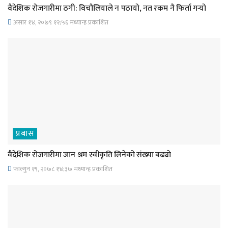
वैदेशिक रोजगारीमा ठगी: विचौलियाले न पठायो, नत रकम नै फिर्ता गर्‍यो
असार १४, २०७९ १२;५६ मध्यान्ह प्रकाशित
प्रबास
वैदेशिक रोजगारीमा जान श्रम स्वीकृति लिनेको संख्या बढ्याे
फाल्गुन १९, २०७८ १४;३७ मध्यान्ह प्रकाशित